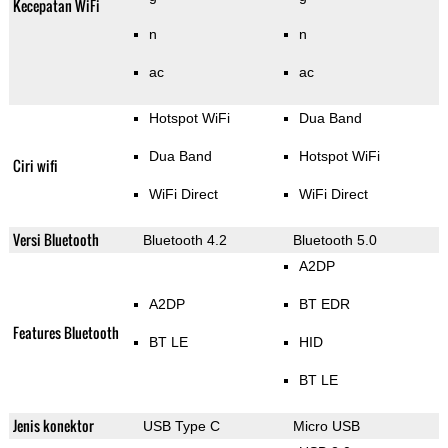
Kecepatan WiFi
n
n
ac
ac
Hotspot WiFi
Dua Band
Dua Band
Hotspot WiFi
Ciri wifi
WiFi Direct
WiFi Direct
Versi Bluetooth
Bluetooth 4.2
Bluetooth 5.0
A2DP
A2DP
BT EDR
Features Bluetooth
BT LE
HID
BT LE
Jenis konektor
USB Type C
Micro USB