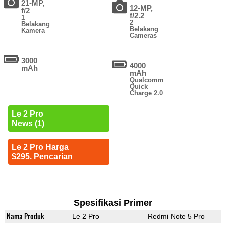
21-MP,
12-MP,
f/2
f/2.2
1
2
Belakang
Belakang
Kamera
Cameras
3000
4000
mAh
mAh
Qualcomm
Quick
Charge 2.0
Le 2 Pro
News (1)
Le 2 Pro Harga
$295. Pencarian
Spesifikasi Primer
Nama Produk
Le 2 Pro
Redmi Note 5 Pro