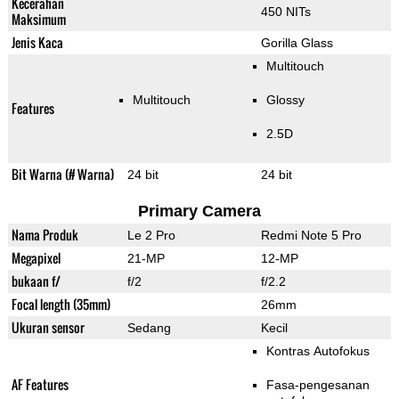
Kecerahan
450 NITs
Maksimum
Jenis Kaca
Gorilla Glass
Multitouch
Multitouch
Glossy
Features
2.5D
Bit Warna (# Warna)
24 bit
24 bit
Primary Camera
Nama Produk
Le 2 Pro
Redmi Note 5 Pro
Megapixel
21-MP
12-MP
bukaan f/
f/2
f/2.2
Focal length (35mm)
26mm
Ukuran sensor
Sedang
Kecil
Kontras Autofokus
AF Features
Fasa-pengesanan