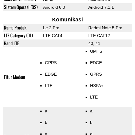
Sistem Operasi (OS)
Android 6.0
Android 7.1.1
Komunikasi
Nama Produk
Le 2 Pro
Redmi Note 5 Pro
LTE Category (DL)
LTE CAT4
LTE CAT12
Band LTE
40, 41
UMTS
GPRS
EDGE
EDGE
GPRS
Fitur Modem
LTE
HSPA+
LTE
a
a
b
b
g
g