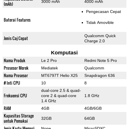
3000 mAh
4000 mAh
(mAh)
Pengecasan Cepat
Baterai Features
Tidak Amovible
Qualcomm Quick
Jenis Caj Cepat
Charge 2.0
Komputasi
Nama Produk
Le 2 Pro
Redmi Note 5 Pro
Prosesor Merek
Mediatek
Qualcomm
Nama Prosesor
MT6797T Helio X25
Snapdragon 636
# Inti CPU
10
8
dual-core 2.5 & quad-
Frekuensi CPU
core 2 & quad-core
1.8 GHz
1.4 GHz
RAM
4GB
4GB/6GB
Kapasitas Storage
32GB
64GB
untuk Pemakai
Jenis Kartu Memori
None
MicroSDXC