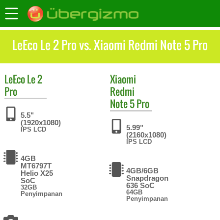
LeEco Le 2 Pro vs. Xiaomi Redmi Note 5 Pro
LeEco
Le 2
Xiaomi
Pro
Redmi
Note 5 Pro
5.5"
(1920x1080)
5.99"
IPS LCD
(2160x1080)
IPS LCD
4GB
MT6797T
4GB/6GB
Helio X25
Snapdragon
SoC
636 SoC
32GB
64GB
Penyimpanan
Penyimpanan