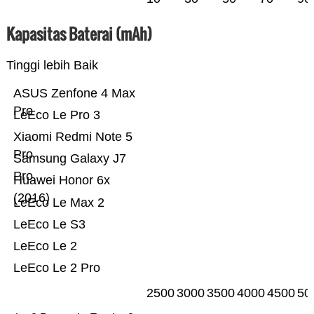
Kapasitas Baterai (mAh)
Tinggi lebih Baik
ASUS Zenfone 4 Max
Pro
LeEco Le Pro 3
Xiaomi Redmi Note 5
Pro
Samsung Galaxy J7
Pro
Huawei Honor 6x
(2016)
LeEco Le Max 2
LeEco Le S3
LeEco Le 2
LeEco Le 2 Pro
2500
3000
3500
4000
4500
50