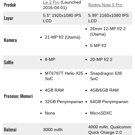
Le 2 Pro
(Launched
Produk
Redmi Note 5 Pro
2016-04-01)
5.5" 1920x1080 IPS
5.99" 2160x1080 IPS
Layar
LCD
LCD
26mm 12-MP f/2.2
(Utama)
21-MP f/2
(Utama)
Kamera
5-MP f/2
8-MP
20-MP f/2.2
Selfie
MT6797T Helio X25
Snapdragon 636
SoC
SoC
4GB RAM
4GB/6GB RAM
Prosesor, Memori
32GB Penyimpanan
64GB Penyimpanan
None
MicroSDXC
4000 mAh, Qualcomm
Baterai
3000 mAh
Quick Charge 2.0