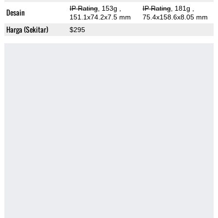
IP Rating
, 153g
,
IP Rating
, 181g
,
Desain
151.1x74.2x7.5 mm
75.4x158.6x8.05 mm
Harga (Sekitar)
$295