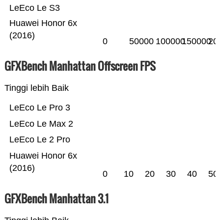
LeEco Le S3
Huawei Honor 6x
(2016)
0
50000
100000
150000
20
GFXBench Manhattan Offscreen FPS
Tinggi lebih Baik
LeEco Le Pro 3
LeEco Le Max 2
LeEco Le 2 Pro
Huawei Honor 6x
(2016)
0
10
20
30
40
50
GFXBench Manhattan 3.1