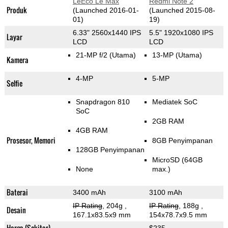
LeEco Le Max
Redmi Note 2
Produk
(Launched 2016-01-
(Launched 2015-08-
01)
19)
6.33" 2560x1440 IPS
5.5" 1920x1080 IPS
Layar
LCD
LCD
21-MP f/2
(Utama)
13-MP
(Utama)
Kamera
4-MP
5-MP
Selfie
Snapdragon 810
Mediatek SoC
SoC
2GB RAM
4GB RAM
Prosesor, Memori
8GB Penyimpanan
128GB Penyimpanan
MicroSD (64GB
None
max.)
Baterai
3400 mAh
3100 mAh
IP Rating
, 204g
,
IP Rating
, 188g
,
Desain
167.1x83.5x9 mm
154x78.7x9.5 mm
Harga (Sekitar)