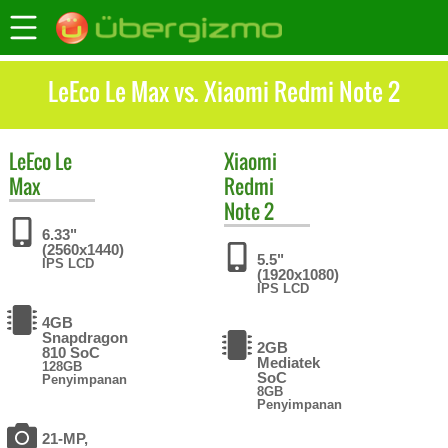
LeEco Le Max vs. Xiaomi Redmi Note 2
LeEco
Le
Xiaomi
Max
Redmi
Note 2
6.33"
(2560x1440)
5.5"
IPS LCD
(1920x1080)
IPS LCD
4GB
Snapdragon
2GB
810 SoC
Mediatek
128GB
SoC
Penyimpanan
8GB
Penyimpanan
21-MP,