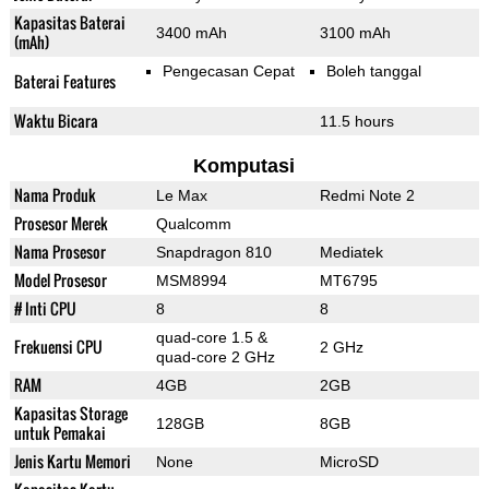
Kapasitas Baterai
3400 mAh
3100 mAh
(mAh)
Pengecasan Cepat
Boleh tanggal
Baterai Features
Waktu Bicara
11.5 hours
Komputasi
Nama Produk
Le Max
Redmi Note 2
Prosesor Merek
Qualcomm
Nama Prosesor
Snapdragon 810
Mediatek
Model Prosesor
MSM8994
MT6795
# Inti CPU
8
8
quad-core 1.5 &
Frekuensi CPU
2 GHz
quad-core 2 GHz
RAM
4GB
2GB
Kapasitas Storage
128GB
8GB
untuk Pemakai
Jenis Kartu Memori
None
MicroSD