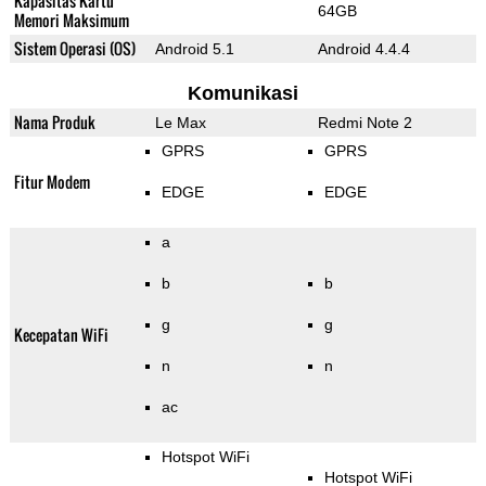
Kapasitas Kartu
64GB
Memori Maksimum
Sistem Operasi (OS)
Android 5.1
Android 4.4.4
Komunikasi
Nama Produk
Le Max
Redmi Note 2
GPRS
GPRS
Fitur Modem
EDGE
EDGE
a
b
b
g
g
Kecepatan WiFi
n
n
ac
Hotspot WiFi
Hotspot WiFi