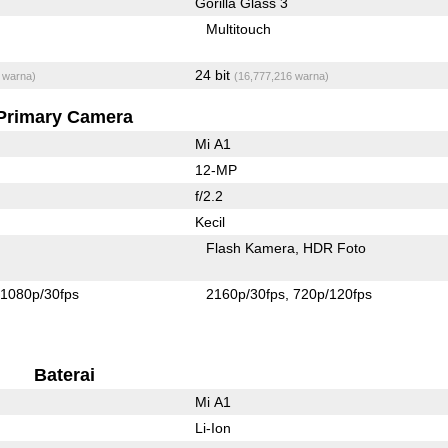
Gorilla Glass 3
Multitouch
24 bit
 warna)
(16,777,216 warna)
Primary Camera
Mi A1
12-MP
f/2.2
Kecil
Flash Kamera
HDR Foto
1080p/30fps
2160p/30fps
720p/120fps
Baterai
Mi A1
Li-Ion