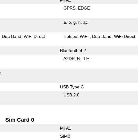
GPRS
EDGE
a
b
g
n
ac
Dua Band
WiFi Direct
Hotspot WiFi
Dua Band
WiFi Direct
Bluetooth 4.2
A2DP
BT LE
g
USB Type C
USB 2.0
Sim Card 0
Mi A1
SIM0