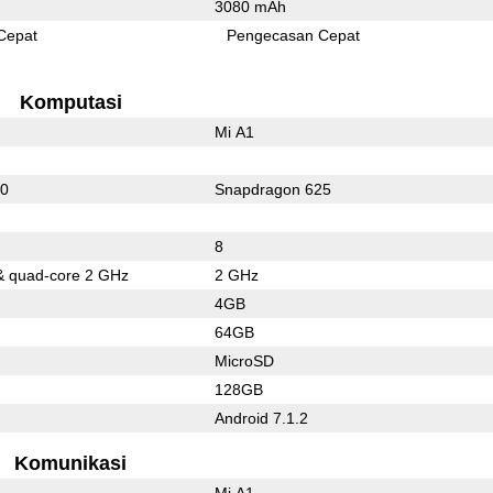
3080 mAh
Cepat
Pengecasan Cepat
Komputasi
Mi A1
10
Snapdragon 625
8
& quad-core 2 GHz
2 GHz
4GB
64GB
MicroSD
128GB
Android 7.1.2
Komunikasi
Mi A1