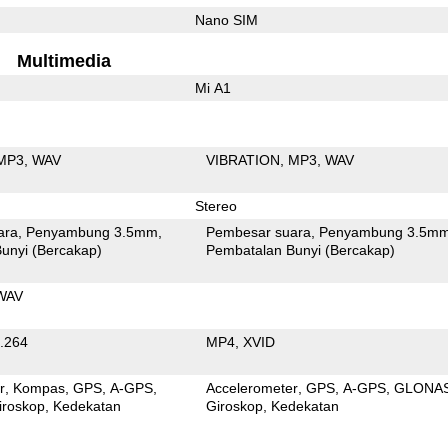
Nano SIM
Multimedia
Mi A1
MP3
WAV
VIBRATION
MP3
WAV
Stereo
ara
Penyambung 3.5mm
Pembesar suara
Penyambung 3.5m
unyi (Bercakap)
Pembatalan Bunyi (Bercakap)
WAV
.264
MP4
XVID
r
Kompas
GPS
A-GPS
Accelerometer
GPS
A-GPS
GLONA
iroskop
Kedekatan
Giroskop
Kedekatan