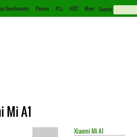
as Benchmarks
Phones
PCs
HOT!
More
Search
i Mi A1
Xiaomi
Mi A1