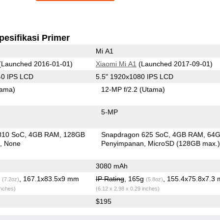
pesifikasi Primer
Mi A1
(Launched 2016-01-01)
Xiaomi Mi A1
(Launched 2017-09-01)
40 IPS LCD
5.5" 1920x1080 IPS LCD
tama)
12-MP f/2.2
(Utama)
5-MP
810 SoC
4GB RAM
128GB
Snapdragon 625 SoC
4GB RAM
64
n
None
Penyimpanan
MicroSD (128GB max.
3080 mAh
g
, 167.1x83.5x9 mm
IP Rating
, 165g
, 155.4x75.8x7.3
(7.2oz)
(5.8oz)
inches)
(6.12 x 2.98 x 0.29 inches)
$195