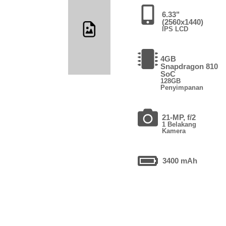
6.33"
(2560x1440)
IPS LCD
4GB
Snapdragon 810
SoC
128GB
Penyimpanan
21-MP, f/2
1 Belakang
Kamera
3400 mAh