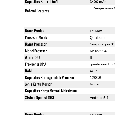
Kapasitas Baterai (mAh)
3400 mAh
Pengecasan 
Baterai Features
Nama Produk
Le Max
Prosesor Merek
Qualcomm
Nama Prosesor
Snapdragon 8
Model Prosesor
MSM8994
# Inti CPU
8
Frekuensi CPU
quad-core 1.5 
RAM
4GB
Kapasitas Storage untuk Pemakai
128GB
Jenis Kartu Memori
None
Kapasitas Kartu Memori Maksimum
Sistem Operasi (OS)
Android 5.1
Nama Produk
Le Max