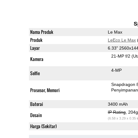
S
Nama Produk
Le Max
Produk
LeEco Le Max
Layar
6.33" 2560x14
21-MP f/2
(U
Kamera
4-MP
Selfie
Snapdragon 
Prosesor, Memori
Penyimpana
Baterai
3400 mAh
IP Rating
, 204
Desain
(6.58 x 3.29 x 0.35 
Harga (Sekitar)