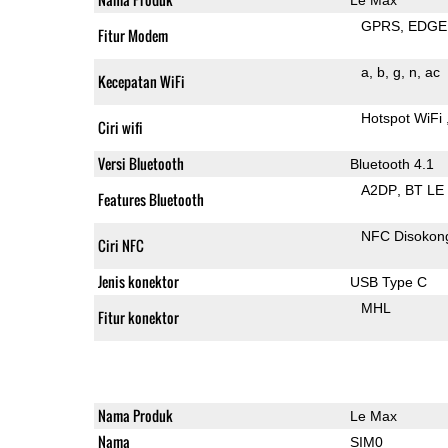
GPRS
EDGE
Fitur Modem
a
b
g
n
ac
Kecepatan WiFi
Hotspot WiFi
Ciri wifi
Versi Bluetooth
Bluetooth 4.1
A2DP
BT LE
Features Bluetooth
NFC Disokon
Ciri NFC
Jenis konektor
USB Type C
MHL
Fitur konektor
Nama Produk
Le Max
Nama
SIM0