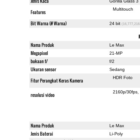
Jenis Kaca
Gorilla Glass 3
Multitouch
Features
Bit Warna (# Warna)
24 bit
(16,777,216
Nama Produk
Le Max
Megapixel
21-MP
bukaan f/
f/2
Ukuran sensor
Sedang
HDR Foto
Fitur Perangkat Keras Kamera
2160p/30fps
resolusi video
Nama Produk
Le Max
Jenis Baterai
Li-Poly