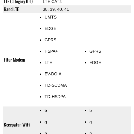
LTE Category (DL)
LTE CAT4
Band LTE
38, 39, 40, 41
UMTS
EDGE
GPRS
HSPA+
GPRS
Fitur Modem
LTE
EDGE
EV-DO A
TD-SCDMA
TD-HSDPA
b
b
g
g
Kecepatan WiFi
n
n