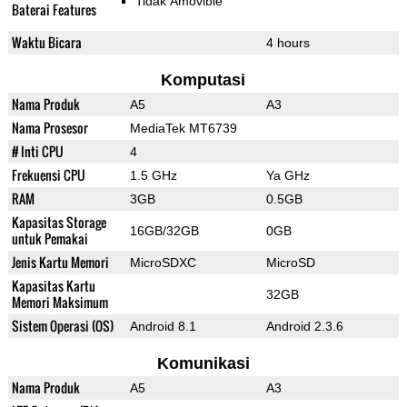
Tidak Amovible
Baterai Features
Waktu Bicara
4 hours
Komputasi
Nama Produk
A5
A3
Nama Prosesor
MediaTek MT6739
# Inti CPU
4
Frekuensi CPU
1.5 GHz
Ya GHz
RAM
3GB
0.5GB
Kapasitas Storage
16GB/32GB
0GB
untuk Pemakai
Jenis Kartu Memori
MicroSDXC
MicroSD
Kapasitas Kartu
32GB
Memori Maksimum
Sistem Operasi (OS)
Android 8.1
Android 2.3.6
Komunikasi
Nama Produk
A5
A3