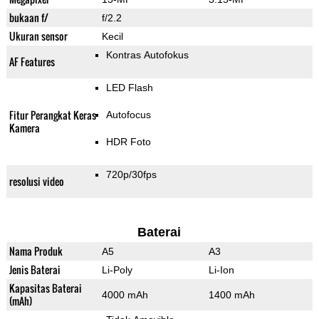
bukaan f/
f/2.2
Ukuran sensor
Kecil
Kontras Autofokus
AF Features
LED Flash
Fitur Perangkat Keras
Autofocus
Kamera
HDR Foto
720p/30fps
resolusi video
Baterai
Nama Produk
A5
A3
Jenis Baterai
Li-Poly
Li-Ion
Kapasitas Baterai
4000 mAh
1400 mAh
(mAh)