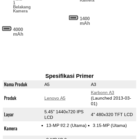
Kamera
1
Belakang
Kamera
1400
mAh
4000
mAh
Spesifikasi Primer
Nama Produk
A5
A3
Karbonn A3
Produk
Lenovo A5
(Launched 2013-03-
01)
5.45" 1440x720 IPS
Layar
4" 480x320 TFT LCD
LCD
13-MP f/2.2
(Utama)
3.15-MP
(Utama)
Kamera