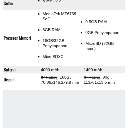
8-MP f/2.2
Selfie
MediaTek MT6739
SoC
0.5GB RAM
3GB RAM
0GB Penyimpanan
Prosesor, Memori
16GB/32GB
MicroSD (32GB
Penyimpanan
max.)
MicroSDXC
Baterai
4000 mAh
1400 mAh
IP Rating
, 160g
,
IP Rating
, 90g
,
Desain
70.86x146.2x9.8 mm
113x61x13.5 mm