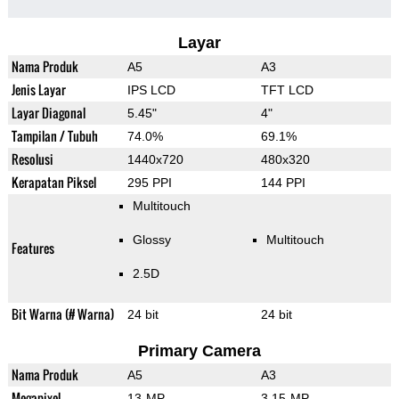
Layar
Nama Produk
A5
A3
Jenis Layar
IPS LCD
TFT LCD
Layar Diagonal
5.45"
4"
Tampilan / Tubuh
74.0%
69.1%
Resolusi
1440x720
480x320
Kerapatan Piksel
295 PPI
144 PPI
Multitouch
Glossy
Multitouch
Features
2.5D
Bit Warna (# Warna)
24 bit
24 bit
Primary Camera
Nama Produk
A5
A3
Megapixel
13-MP
3.15-MP