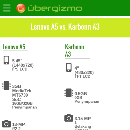
Lenovo A5 vs. Karbonn A3
Lenovo
A5
Karbonn
A3
5.45"
(1440x720)
4"
IPS LCD
(480x320)
TFT LCD
3GB
MediaTek
0.5GB
MT6739
0GB
SoC
Penyimpanan
16GB/32GB
Penyimpanan
3.15-MP
1
13-MP,
Belakang
f/2.2