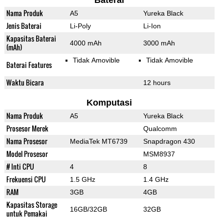
Baterai
Nama Produk
A5
Yureka Black
Jenis Baterai
Li-Poly
Li-Ion
Kapasitas Baterai
4000 mAh
3000 mAh
(mAh)
Tidak Amovible
Tidak Amovible
Baterai Features
Waktu Bicara
12 hours
Komputasi
Nama Produk
A5
Yureka Black
Prosesor Merek
Qualcomm
Nama Prosesor
MediaTek MT6739
Snapdragon 430
Model Prosesor
MSM8937
# Inti CPU
4
8
Frekuensi CPU
1.5 GHz
1.4 GHz
RAM
3GB
4GB
Kapasitas Storage
16GB/32GB
32GB
untuk Pemakai