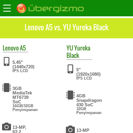
Lenovo A5 vs. YU Yureka Black
Lenovo
A5
YU
Yureka
Black
5.45"
(1440x720)
5"
IPS LCD
(1920x1080)
IPS LCD
3GB
MediaTek
4GB
MT6739
Snapdragon
SoC
430 SoC
16GB/32GB
32GB
Penyimpanan
Penyimpanan
13-MP,
13-MP
f/2.2