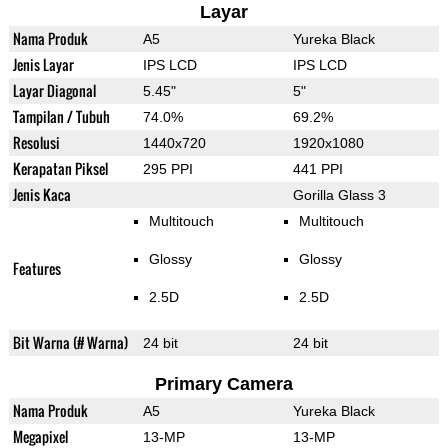
Layar
Nama Produk
A5
Yureka Black
Jenis Layar
IPS LCD
IPS LCD
Layar Diagonal
5.45"
5"
Tampilan / Tubuh
74.0%
69.2%
Resolusi
1440x720
1920x1080
Kerapatan Piksel
295 PPI
441 PPI
Jenis Kaca
Gorilla Glass 3
Multitouch
Multitouch
Glossy
Glossy
Features
2.5D
2.5D
Bit Warna (# Warna)
24 bit
24 bit
Primary Camera
Nama Produk
A5
Yureka Black
Megapixel
13-MP
13-MP