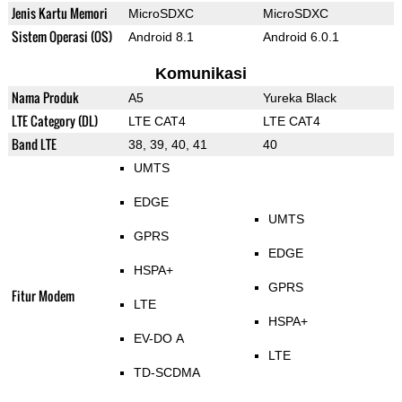
Jenis Kartu Memori
MicroSDXC
MicroSDXC
Sistem Operasi (OS)
Android 8.1
Android 6.0.1
Komunikasi
Nama Produk
A5
Yureka Black
LTE Category (DL)
LTE CAT4
LTE CAT4
Band LTE
38, 39, 40, 41
40
UMTS
EDGE
UMTS
GPRS
EDGE
HSPA+
GPRS
Fitur Modem
LTE
HSPA+
EV-DO A
LTE
TD-SCDMA