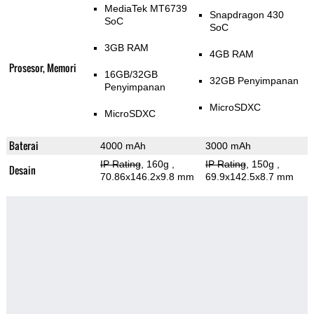
MediaTek MT6739
Snapdragon 430
SoC
SoC
3GB RAM
4GB RAM
Prosesor, Memori
16GB/32GB
32GB Penyimpanan
Penyimpanan
MicroSDXC
MicroSDXC
Baterai
4000 mAh
3000 mAh
IP Rating
, 160g
,
IP Rating
, 150g
,
Desain
70.86x146.2x9.8 mm
69.9x142.5x8.7 mm