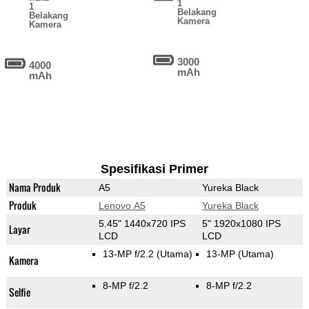
1
1
Belakang
Belakang
Kamera
Kamera
3000
4000
mAh
mAh
Spesifikasi Primer
Nama Produk
A5
Yureka Black
Produk
Lenovo A5
Yureka Black
5.45" 1440x720 IPS
5" 1920x1080 IPS
Layar
LCD
LCD
13-MP f/2.2
(Utama)
13-MP
(Utama)
Kamera
8-MP f/2.2
8-MP f/2.2
Selfie