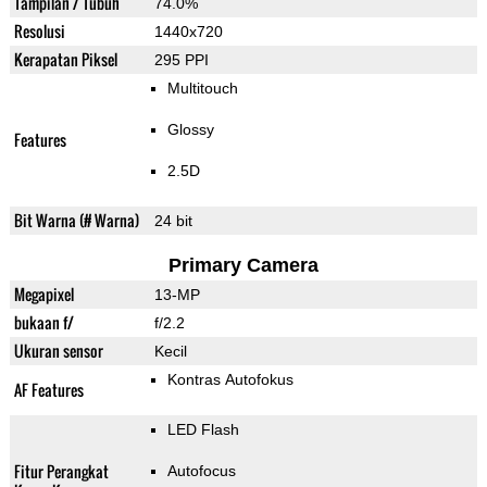
Tampilan / Tubuh
74.0%
Resolusi
1440x720
Kerapatan Piksel
295 PPI
Multitouch
Glossy
Features
2.5D
Bit Warna (# Warna)
24 bit
Primary Camera
Megapixel
13-MP
bukaan f/
f/2.2
Ukuran sensor
Kecil
Kontras Autofokus
AF Features
LED Flash
Fitur Perangkat
Autofocus