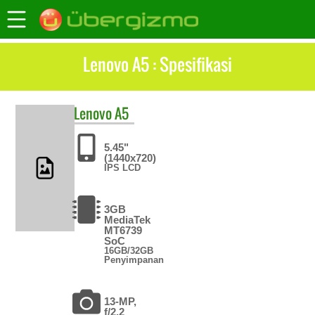
Lenovo A5 : Spesifikasi
Lenovo
A5
5.45"
(1440x720)
IPS LCD
3GB
MediaTek
MT6739
SoC
16GB/32GB
Penyimpanan
13-MP,
f/2.2