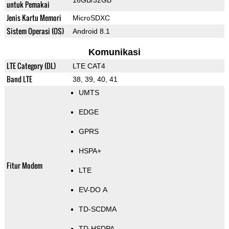
16GB/32GB
untuk Pemakai
Jenis Kartu Memori
MicroSDXC
Sistem Operasi (OS)
Android 8.1
Komunikasi
LTE Category (DL)
LTE CAT4
Band LTE
38, 39, 40, 41
UMTS
EDGE
GPRS
HSPA+
Fitur Modem
LTE
EV-DO A
TD-SCDMA
TD-HSDPA