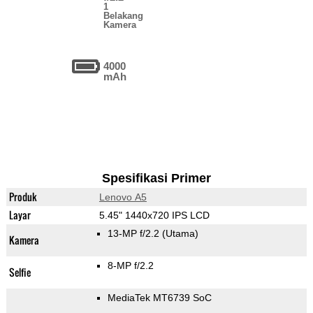
1
Belakang
Kamera
4000
mAh
Spesifikasi Primer
Produk
Lenovo A5
Layar
5.45" 1440x720 IPS LCD
13-MP f/2.2
(Utama)
Kamera
8-MP f/2.2
Selfie
MediaTek MT6739 SoC