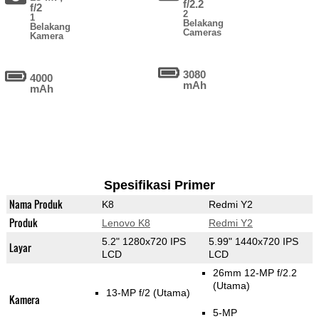
f/2.2
f/2
2
1
Belakang
Belakang
Cameras
Kamera
3080
4000
mAh
mAh
Spesifikasi Primer
Nama Produk
K8
Redmi Y2
Produk
Lenovo K8
Redmi Y2
5.2" 1280x720 IPS
5.99" 1440x720 IPS
Layar
LCD
LCD
26mm 12-MP f/2.2
(Utama)
13-MP f/2
(Utama)
Kamera
5-MP