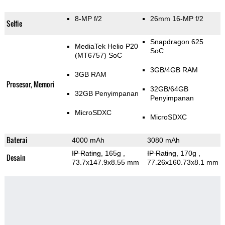
8-MP f/2
26mm 16-MP f/2
Selfie
Snapdragon 625
MediaTek Helio P20
SoC
(MT6757) SoC
3GB/4GB RAM
3GB RAM
Prosesor, Memori
32GB/64GB
32GB Penyimpanan
Penyimpanan
MicroSDXC
MicroSDXC
Baterai
4000 mAh
3080 mAh
IP Rating
, 165g
,
IP Rating
, 170g
,
Desain
73.7x147.9x8.55 mm
77.26x160.73x8.1 mm