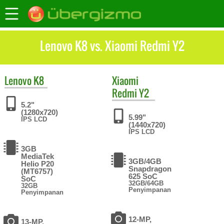
Lenovo K8 vs. Xiaomi Redmi Y2
Lenovo
K8
Xiaomi
Redmi Y2
5.2"
(1280x720)
5.99"
IPS LCD
(1440x720)
IPS LCD
3GB
MediaTek
3GB/4GB
Helio P20
Snapdragon
(MT6757)
625 SoC
SoC
32GB/64GB
32GB
Penyimpanan
Penyimpanan
12-MP,
13-MP,