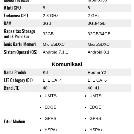
MSM8953
# Inti CPU
8
8
Frekuensi CPU
2.3 GHz
2 GHz
RAM
3GB
3GB/4GB
Kapasitas Storage
32GB
32GB/64GB
untuk Pemakai
Jenis Kartu Memori
MicroSDXC
MicroSDXC
Sistem Operasi (OS)
Android 7.1.1
Android 8.1
Komunikasi
Nama Produk
K8
Redmi Y2
LTE Category (DL)
LTE CAT4
LTE CAT6
Band LTE
40
40, 41
UMTS
UMTS
EDGE
EDGE
GPRS
GPRS
Fitur Modem
HSPA+
HSPA+