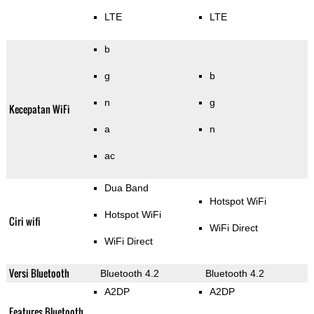
LTE
LTE
b
g
b
n
g
Kecepatan WiFi
a
n
ac
Dua Band
Hotspot WiFi
Hotspot WiFi
Ciri wifi
WiFi Direct
WiFi Direct
Versi Bluetooth
Bluetooth 4.2
Bluetooth 4.2
A2DP
A2DP
Features Bluetooth