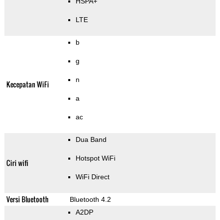
HSPA+
LTE
b
g
n
Kecepatan WiFi
a
ac
Dua Band
Hotspot WiFi
Ciri wifi
WiFi Direct
Versi Bluetooth
Bluetooth 4.2
A2DP