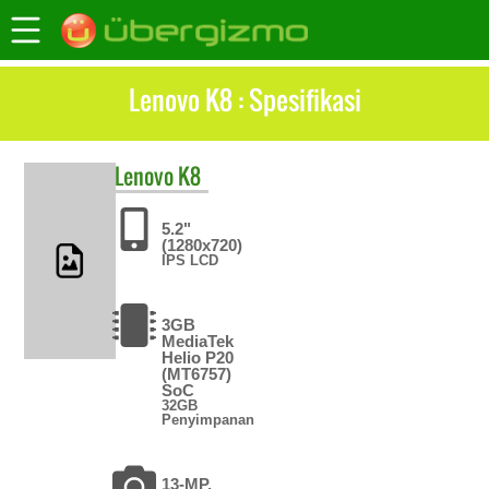
Lenovo K8 : Spesifikasi
Lenovo
K8
5.2"
(1280x720)
IPS LCD
3GB
MediaTek
Helio P20
(MT6757)
SoC
32GB
Penyimpanan
13-MP,