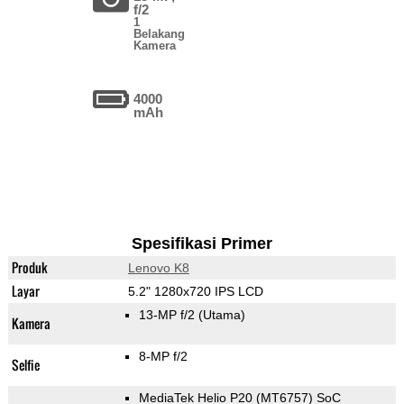
f/2
1
Belakang
Kamera
4000
mAh
Spesifikasi Primer
Produk
Lenovo K8
Layar
5.2" 1280x720 IPS LCD
13-MP f/2
(Utama)
Kamera
8-MP f/2
Selfie
MediaTek Helio P20 (MT6757) SoC