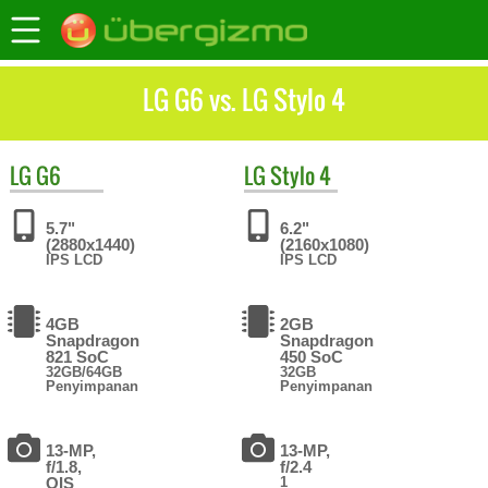
LG G6 vs. LG Stylo 4
LG
G6
LG
Stylo 4
5.7"
6.2"
(2880x1440)
(2160x1080)
IPS LCD
IPS LCD
4GB
2GB
Snapdragon
Snapdragon
821 SoC
450 SoC
32GB/64GB
32GB
Penyimpanan
Penyimpanan
13-MP,
13-MP,
f/1.8,
f/2.4
OIS
1