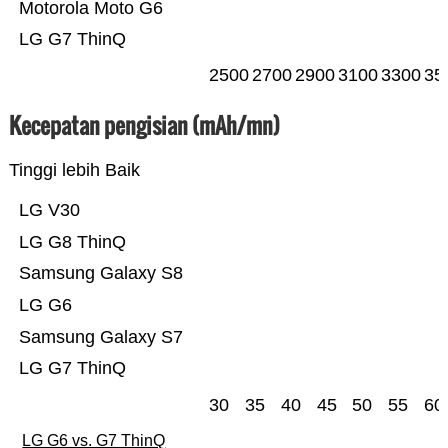
Motorola Moto G6
LG G7 ThinQ
2500
2700
2900
3100
3300
35
Kecepatan pengisian (mAh/mn)
Tinggi lebih Baik
LG V30
LG G8 ThinQ
Samsung Galaxy S8
LG G6
Samsung Galaxy S7
LG G7 ThinQ
30
35
40
45
50
55
60
LG G6 vs. G7 ThinQ