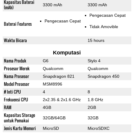
Kapasitas Baterai
3300 mAh
3300 mAh
(mAh)
Pengecasan Cepat
Pengecasan Cepat
Baterai Features
Tidak Amovible
Waktu Bicara
15 hours
Komputasi
Nama Produk
G6
Stylo 4
Prosesor Merek
Qualcomm
Qualcomm
Nama Prosesor
Snapdragon 821
Snapdragon 450
Model Prosesor
MSM8996
# Inti CPU
4
8
Frekuensi CPU
2x2.35 & 2x1.6 GHz
1.8 GHz
RAM
4GB
2GB
Kapasitas Storage
32GB/64GB
32GB
untuk Pemakai
Jenis Kartu Memori
MicroSD
MicroSDXC