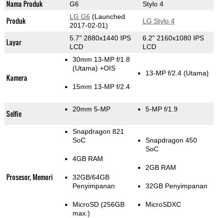
Nama Produk
G6
Stylo 4
LG G6
(Launched
Produk
LG Stylo 4
2017-02-01)
5.7" 2880x1440 IPS
6.2" 2160x1080 IPS
Layar
LCD
LCD
30mm 13-MP f/1.8
(Utama)
+OIS
13-MP f/2.4
(Utama)
Kamera
15mm 13-MP f/2.4
20mm 5-MP
5-MP f/1.9
Selfie
Snapdragon 821
SoC
Snapdragon 450
SoC
4GB RAM
2GB RAM
Prosesor, Memori
32GB/64GB
Penyimpanan
32GB Penyimpanan
MicroSD (256GB
MicroSDXC
max.)