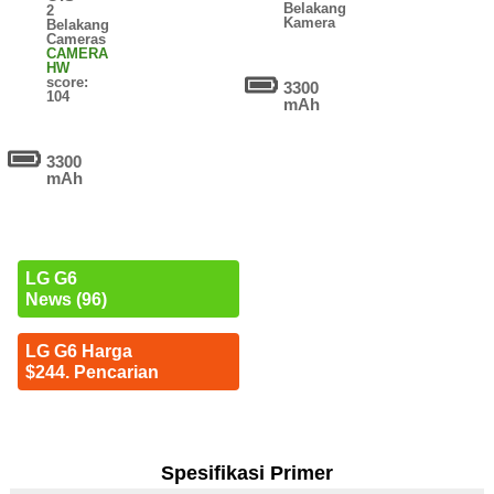
Belakang
2
Kamera
Belakang
Cameras
CAMERA
HW
score:
3300
104
mAh
3300
mAh
LG G6
News (96)
LG G6 Harga
$244. Pencarian
Spesifikasi Primer