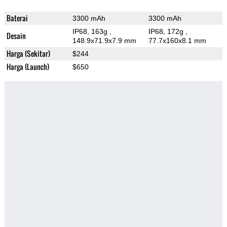
Baterai
3300 mAh
3300 mAh
IP68, 163g
,
IP68, 172g
,
Desain
148.9x71.9x7.9 mm
77.7x160x8.1 mm
Harga (Sekitar)
$244
Harga (Launch)
$650