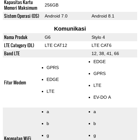
Kapasitas Kartu
256GB
Memori Maksimum
Sistem Operasi (OS)
Android 7.0
Android 8.1
Komunikasi
Nama Produk
G6
Stylo 4
LTE Category (DL)
LTE CAT12
LTE CAT6
Band LTE
12, 38, 41, 66
EDGE
GPRS
GPRS
EDGE
Fitur Modem
LTE
LTE
EV-DO A
a
a
b
b
g
g
Kecepatan WiFi