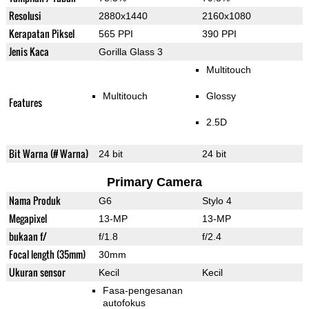
Resolusi
2880x1440
2160x1080
Kerapatan Piksel
565 PPI
390 PPI
Jenis Kaca
Gorilla Glass 3
Multitouch
Multitouch
Glossy
Features
2.5D
Bit Warna (# Warna)
24 bit
24 bit
Primary Camera
Nama Produk
G6
Stylo 4
Megapixel
13-MP
13-MP
bukaan f/
f/1.8
f/2.4
Focal length (35mm)
30mm
Ukuran sensor
Kecil
Kecil
Fasa-pengesanan
autofokus