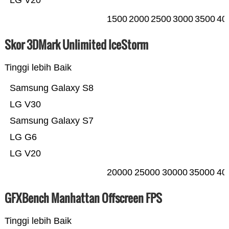
LG V20
1500
2000
2500
3000
3500
40
Skor 3DMark Unlimited IceStorm
Tinggi lebih Baik
Samsung Galaxy S8
LG V30
Samsung Galaxy S7
LG G6
LG V20
20000
25000
30000
35000
40
GFXBench Manhattan Offscreen FPS
Tinggi lebih Baik