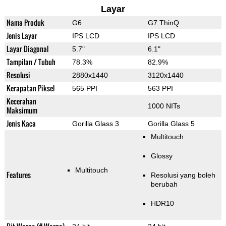
Layar
Nama Produk
G6
G7 ThinQ
Jenis Layar
IPS LCD
IPS LCD
Layar Diagonal
5.7"
6.1"
Tampilan / Tubuh
78.3%
82.9%
Resolusi
2880x1440
3120x1440
Kerapatan Piksel
565 PPI
563 PPI
Kecerahan
1000 NITs
Maksimum
Jenis Kaca
Gorilla Glass 3
Gorilla Glass 5
Multitouch
Glossy
Multitouch
Features
Resolusi yang boleh
berubah
HDR10