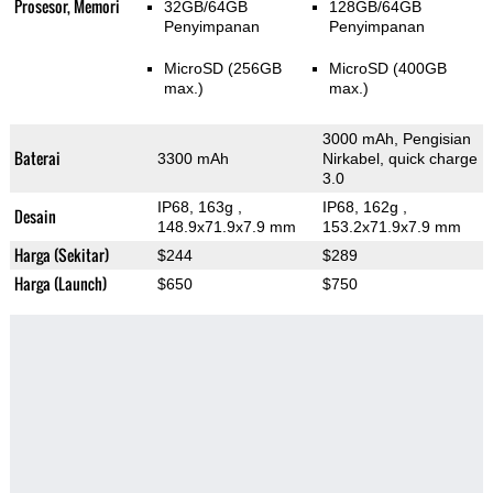
Prosesor, Memori
32GB/64GB
128GB/64GB
Penyimpanan
Penyimpanan
MicroSD (256GB
MicroSD (400GB
max.)
max.)
3000 mAh, Pengisian
Baterai
3300 mAh
Nirkabel, quick charge
3.0
IP68, 163g
,
IP68, 162g
,
Desain
148.9x71.9x7.9 mm
153.2x71.9x7.9 mm
Harga (Sekitar)
$244
$289
Harga (Launch)
$650
$750