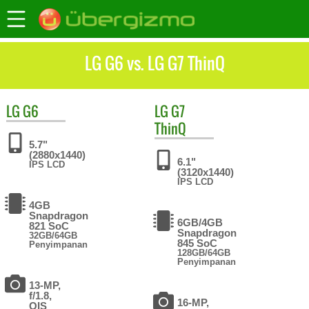
LG G6 vs. LG G7 ThinQ
LG
G6
LG
G7
ThinQ
5.7"
(2880x1440)
6.1"
IPS LCD
(3120x1440)
IPS LCD
4GB
Snapdragon
6GB/4GB
821 SoC
Snapdragon
32GB/64GB
845 SoC
Penyimpanan
128GB/64GB
Penyimpanan
13-MP,
f/1.8,
16-MP,
OIS