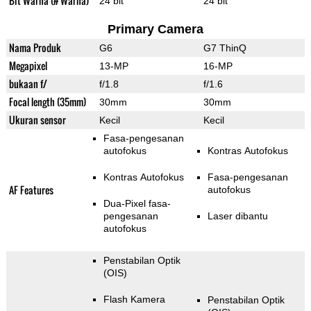
Bit Warna (# Warna)
24 bit
24 bit
Primary Camera
Nama Produk
G6
G7 ThinQ
Megapixel
13-MP
16-MP
bukaan f/
f/1.8
f/1.6
Focal length (35mm)
30mm
30mm
Ukuran sensor
Kecil
Kecil
Fasa-pengesanan
autofokus
Kontras Autofokus
Kontras Autofokus
Fasa-pengesanan
AF Features
autofokus
Dua-Pixel fasa-
pengesanan
Laser dibantu
autofokus
Penstabilan Optik
(OIS)
Flash Kamera
Penstabilan Optik