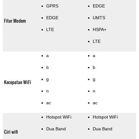
GPRS
EDGE
EDGE
UMTS
Fitur Modem
LTE
HSPA+
LTE
a
a
b
b
g
g
Kecepatan WiFi
n
n
ac
ac
Hotspot WiFi
Hotspot WiFi
Dua Band
Dua Band
Ciri wifi