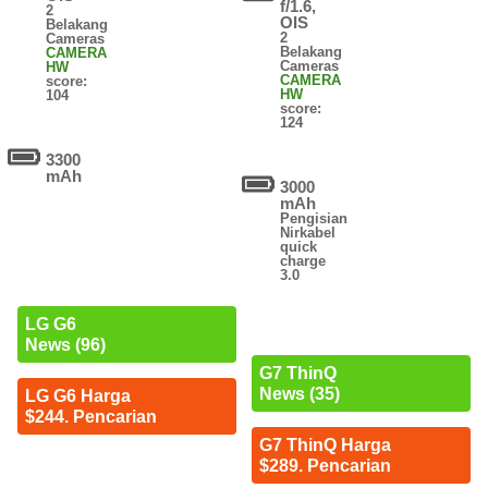
f/1.6,
2
OIS
Belakang
2
Cameras
Belakang
CAMERA
Cameras
HW
CAMERA
score:
HW
104
score:
124
3300
mAh
3000
mAh
Pengisian
Nirkabel
quick
charge
3.0
LG G6
News (96)
G7 ThinQ
News (35)
LG G6 Harga
$244. Pencarian
G7 ThinQ Harga
$289. Pencarian