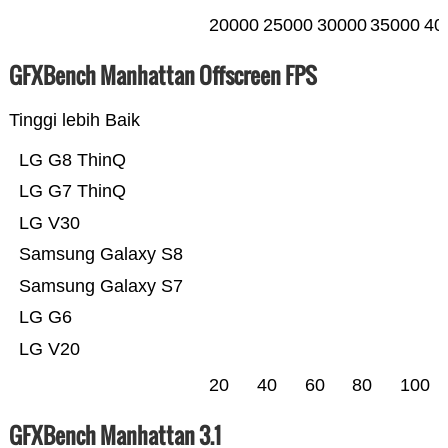
20000
25000
30000
35000
40
GFXBench Manhattan Offscreen FPS
Tinggi lebih Baik
LG G8 ThinQ
LG G7 ThinQ
LG V30
Samsung Galaxy S8
Samsung Galaxy S7
LG G6
LG V20
20
40
60
80
100
GFXBench Manhattan 3.1