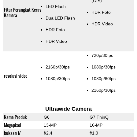
(OIS)
LED Flash
Fitur Perangkat Keras
HDR Foto
Kamera
Dua LED Flash
HDR Video
HDR Foto
HDR Video
720p/30fps
2160p/30fps
1080p/30fps
resolusi video
1080p/30fps
1080p/60fps
2160p/30fps
Ultrawide Camera
Nama Produk
G6
G7 ThinQ
Megapixel
13-MP
16-MP
bukaan f/
f/2.4
f/1.9