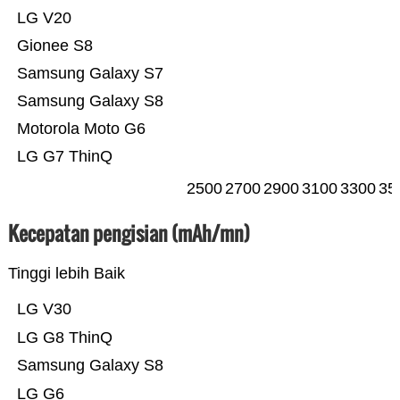
LG V20
Gionee S8
Samsung Galaxy S7
Samsung Galaxy S8
Motorola Moto G6
LG G7 ThinQ
2500
2700
2900
3100
3300
35
Kecepatan pengisian (mAh/mn)
Tinggi lebih Baik
LG V30
LG G8 ThinQ
Samsung Galaxy S8
LG G6