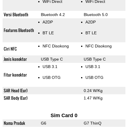
WiFi Direct
WiFi Direct
Versi Bluetooth
Bluetooth 4.2
Bluetooth 5.0
A2DP
A2DP
Features Bluetooth
BT LE
BT LE
NFC Disokong
NFC Disokong
Ciri NFC
Jenis konektor
USB Type C
USB Type C
USB 3.1
USB 3.1
Fitur konektor
USB OTG
USB OTG
SAR Head (Eur)
0.24 W/Kg
SAR Body (Eur)
1.47 W/Kg
Sim Card 0
Nama Produk
G6
G7 ThinQ