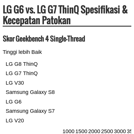
LG G6 vs. LG G7 ThinQ Spesifikasi &
Kecepatan Patokan
Skor Geekbench 4 Single-Thread
Tinggi lebih Baik
LG G8 ThinQ
LG G7 ThinQ
LG V30
Samsung Galaxy S8
LG G6
Samsung Galaxy S7
LG V20
1000
1500
2000
2500
3000
35