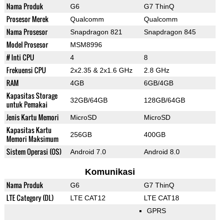
Nama Produk
G6
G7 ThinQ
Prosesor Merek
Qualcomm
Qualcomm
Nama Prosesor
Snapdragon 821
Snapdragon 845
Model Prosesor
MSM8996
# Inti CPU
4
8
Frekuensi CPU
2x2.35 & 2x1.6 GHz
2.8 GHz
RAM
4GB
6GB/4GB
Kapasitas Storage
32GB/64GB
128GB/64GB
untuk Pemakai
Jenis Kartu Memori
MicroSD
MicroSD
Kapasitas Kartu
256GB
400GB
Memori Maksimum
Sistem Operasi (OS)
Android 7.0
Android 8.0
Komunikasi
Nama Produk
G6
G7 ThinQ
LTE Category (DL)
LTE CAT12
LTE CAT18
GPRS