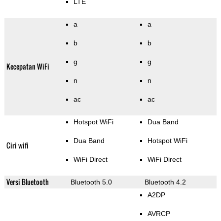
LTE
a
a
b
b
g
g
Kecepatan WiFi
n
n
ac
ac
Hotspot WiFi
Dua Band
Dua Band
Hotspot WiFi
Ciri wifi
WiFi Direct
WiFi Direct
Versi Bluetooth
Bluetooth 5.0
Bluetooth 4.2
A2DP
AVRCP