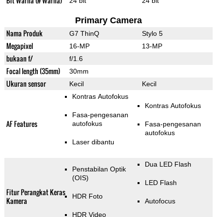
Bit Warna (# Warna)
24 bit
24 bit
Primary Camera
Nama Produk
G7 ThinQ
Stylo 5
Megapixel
16-MP
13-MP
bukaan f/
f/1.6
Focal length (35mm)
30mm
Ukuran sensor
Kecil
Kecil
Kontras Autofokus
Kontras Autofokus
Fasa-pengesanan
AF Features
autofokus
Fasa-pengesanan
autofokus
Laser dibantu
Dua LED Flash
Penstabilan Optik
(OIS)
LED Flash
Fitur Perangkat Keras
HDR Foto
Kamera
Autofocus
HDR Video