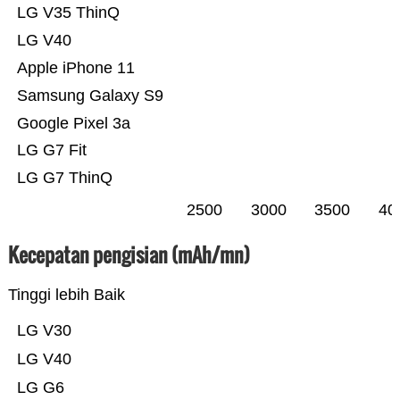
LG V35 ThinQ
LG V40
Apple iPhone 11
Samsung Galaxy S9
Google Pixel 3a
LG G7 Fit
LG G7 ThinQ
2500
3000
3500
40
Kecepatan pengisian (mAh/mn)
Tinggi lebih Baik
LG V30
LG V40
LG G6