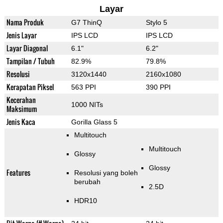
Layar
Nama Produk
G7 ThinQ
Stylo 5
Jenis Layar
IPS LCD
IPS LCD
Layar Diagonal
6.1"
6.2"
Tampilan / Tubuh
82.9%
79.8%
Resolusi
3120x1440
2160x1080
Kerapatan Piksel
563 PPI
390 PPI
Kecerahan
1000 NITs
Maksimum
Jenis Kaca
Gorilla Glass 5
Multitouch
Multitouch
Glossy
Glossy
Features
Resolusi yang boleh
berubah
2.5D
HDR10