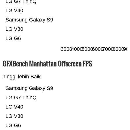
LG G7 ThinQ
LG V40
Samsung Galaxy S9
LG V30
LG G6
3000
4000
5000
6000
7000
8000
90
GFXBench Manhattan Offscreen FPS
Tinggi lebih Baik
Samsung Galaxy S9
LG G7 ThinQ
LG V40
LG V30
LG G6