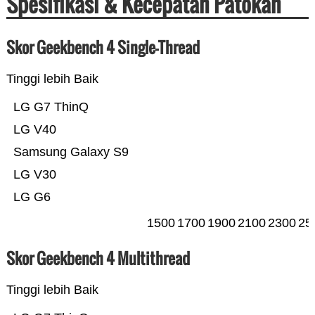
Spesifikasi & Kecepatan Patokan
Skor Geekbench 4 Single-Thread
Tinggi lebih Baik
LG G7 ThinQ
LG V40
Samsung Galaxy S9
LG V30
LG G6
1500
1700
1900
2100
2300
25
Skor Geekbench 4 Multithread
Tinggi lebih Baik