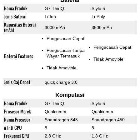
Baterai
Nama Produk
G7 ThinQ
Stylo 5
Jenis Baterai
Li-Ion
Li-Poly
Kapasitas Baterai
3000 mAh
3500 mAh
(mAh)
Pengecasan Cepat
Pengecasan Cepat
Pengecasan Tanpa
Baterai Features
Wayar Termasuk
Tidak Amovible
Tidak Amovible
Jenis Caj Cepat
quick charge 3.0
Komputasi
Nama Produk
G7 ThinQ
Stylo 5
Prosesor Merek
Qualcomm
Qualcomm
Nama Prosesor
Snapdragon 845
Snapdragon 450
# Inti CPU
8
8
Frekuensi CPU
2.8 GHz
1.8 GHz