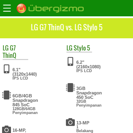
LG G7 ThinQ vs. LG Stylo 5
LG
G7
LG
Stylo 5
ThinQ
6.2"
(2160x1080)
6.1"
IPS LCD
(3120x1440)
IPS LCD
3GB
Snapdragon
6GB/4GB
450 SoC
Snapdragon
32GB
845 SoC
Penyimpanan
128GB/64GB
Penyimpanan
13-MP
1
16-MP,
Belakang