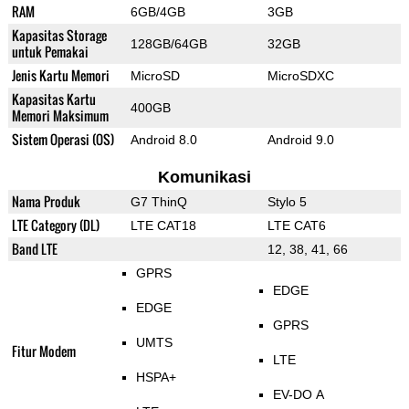
RAM
6GB/4GB
3GB
Kapasitas Storage
128GB/64GB
32GB
untuk Pemakai
Jenis Kartu Memori
MicroSD
MicroSDXC
Kapasitas Kartu
400GB
Memori Maksimum
Sistem Operasi (OS)
Android 8.0
Android 9.0
Komunikasi
Nama Produk
G7 ThinQ
Stylo 5
LTE Category (DL)
LTE CAT18
LTE CAT6
Band LTE
12, 38, 41, 66
GPRS
EDGE
EDGE
GPRS
UMTS
Fitur Modem
LTE
HSPA+
EV-DO A