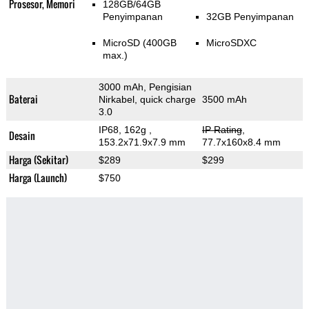
Prosesor, Memori
128GB/64GB
Penyimpanan
32GB Penyimpanan
MicroSD (400GB
MicroSDXC
max.)
3000 mAh, Pengisian
Baterai
Nirkabel, quick charge
3500 mAh
3.0
IP68, 162g
,
IP Rating
,
Desain
153.2x71.9x7.9 mm
77.7x160x8.4 mm
Harga (Sekitar)
$289
$299
Harga (Launch)
$750