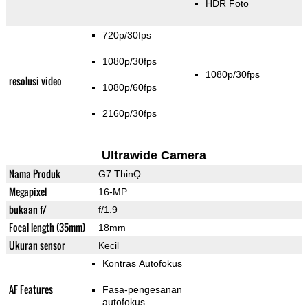
HDR Foto
720p/30fps
1080p/30fps
1080p/30fps
resolusi video
1080p/60fps
2160p/30fps
Ultrawide Camera
Nama Produk
G7 ThinQ
Megapixel
16-MP
bukaan f/
f/1.9
Focal length (35mm)
18mm
Ukuran sensor
Kecil
Kontras Autofokus
AF Features
Fasa-pengesanan
autofokus