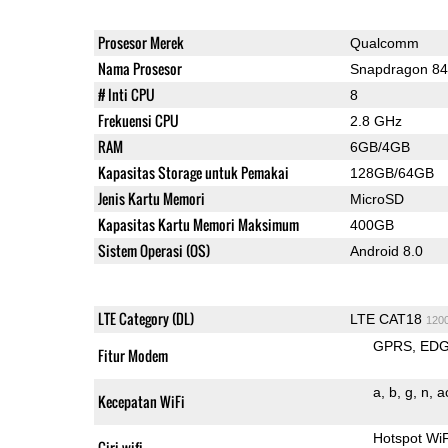
Prosesor Merek
Qualcomm
Nama Prosesor
Snapdragon 8
# Inti CPU
8
Frekuensi CPU
2.8 GHz
RAM
6GB/4GB
Kapasitas Storage untuk Pemakai
128GB/64GB
Jenis Kartu Memori
MicroSD
Kapasitas Kartu Memori Maksimum
400GB
Sistem Operasi (OS)
Android 8.0
LTE Category (DL)
LTE CAT18
120
GPRS
ED
Fitur Modem
a
b
g
n
a
Kecepatan WiFi
Hotspot Wi
Ciri wifi