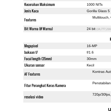
Kecerahan Maksimum
1000 NITs
Jenis Kaca
Gorilla Glass 5
Multitouch
Features
Bit Warna (# Warna)
24 bit
(16,777,216
Megapixel
16-MP
bukaan f/
f/1.6
Focal length (35mm)
30mm
Ukuran sensor
Kecil
Kontras Aut
AF Features
Penstabilan
Fitur Perangkat Keras Kamera
720p/30fps
resolusi video
U