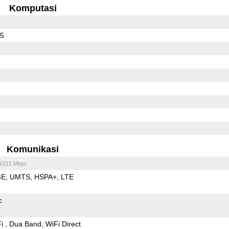
Komputasi
45
Komunikasi
0/211 Mbps
GE
UMTS
HSPA+
LTE
c
Fi
Dua Band
WiFi Direct