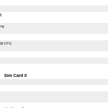
LE
ong
SB OTG
Sim Card 0