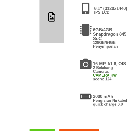
6.1" (3120x1440)
IPS LCD
6GB/4GB
Snapdragon 845
SoC
128GB/64GB
Penyimpanan
16-MP, f/1.6, OIS
2 Belakang
Cameras
CAMERA HW
score: 124
3000 mAh
Pengisian Nirkabel
quick charge 3.0