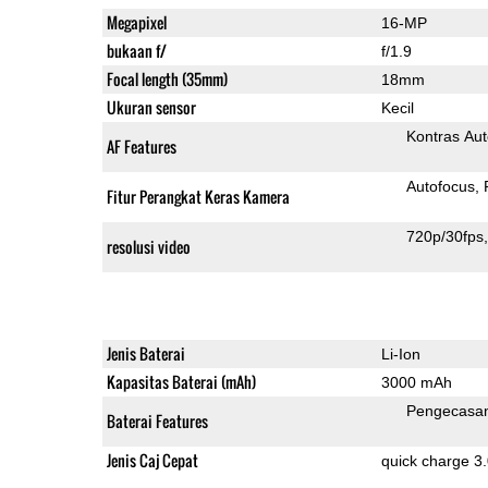
Megapixel
16-MP
bukaan f/
f/1.9
Focal length (35mm)
18mm
Ukuran sensor
Kecil
Kontras Aut
AF Features
Autofocus
Fitur Perangkat Keras Kamera
720p/30fps
resolusi video
Jenis Baterai
Li-Ion
Kapasitas Baterai (mAh)
3000 mAh
Pengecasa
Baterai Features
Jenis Caj Cepat
quick charge 3