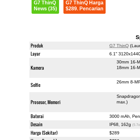
G7 ThinQ
G7 ThinQ Harga
News (35)
$289. Pencarian
S
Produk
G7 ThinQ
(Lau
Layar
6.1" 3120x144
30mm 16-M
Kamera
18mm 16-MP
26mm 8-MP 
Selfie
Snapdrago
Prosesor, Memori
max.)
Baterai
3000 mAh, Peng
Desain
IP68, 162g
(5.7o
Harga (Sekitar)
$289