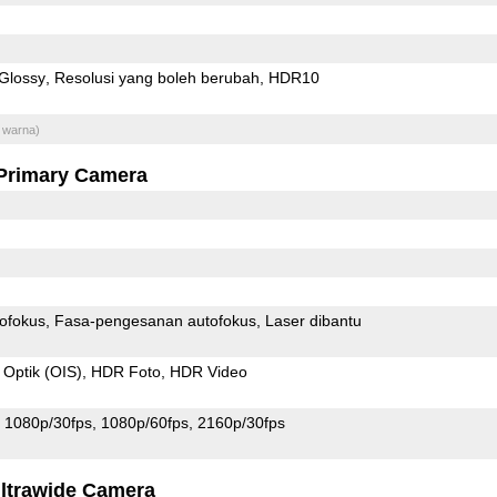
Glossy
Resolusi yang boleh berubah
HDR10
 warna)
Primary Camera
ofokus
Fasa-pengesanan autofokus
Laser dibantu
 Optik (OIS)
HDR Foto
HDR Video
1080p/30fps
1080p/60fps
2160p/30fps
ltrawide Camera