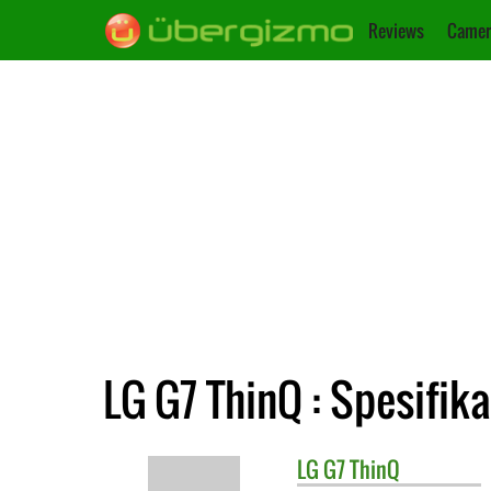
Reviews
Camer
LG G7 ThinQ : Spesifika
LG
G7 ThinQ