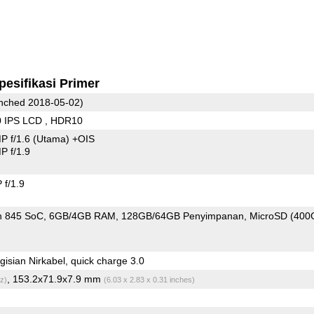
pesifikasi Primer
nched 2018-05-02)
0 IPS LCD , HDR10
P f/1.6
(Utama)
+OIS
 f/1.9
f/1.9
n 845 SoC
6GB/4GB RAM
128GB/64GB Penyimpanan
MicroSD (400
isian Nirkabel, quick charge 3.0
, 153.2x71.9x7.9 mm
z)
(6.03 x 2.83 x 0.31 inches)