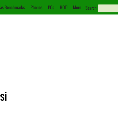
as Benchmarks
Phones
PCs
HOT!
More
Search
si