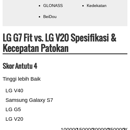
GLONASS
Kedekatan
BeiDou
LG G7 Fit vs. LG V20 Spesifikasi &
Kecepatan Patokan
Skor Antutu 4
Tinggi lebih Baik
LG V40
Samsung Galaxy S7
LG G5
LG V20
100000
150000
200000
250000
30