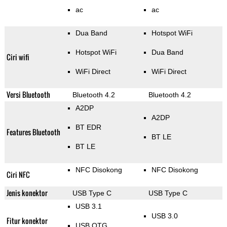
ac
ac
Dua Band
Hotspot WiFi
Hotspot WiFi
Dua Band
Ciri wifi
WiFi Direct
WiFi Direct
Versi Bluetooth
Bluetooth 4.2
Bluetooth 4.2
A2DP
A2DP
BT EDR
Features Bluetooth
BT LE
BT LE
NFC Disokong
NFC Disokong
Ciri NFC
Jenis konektor
USB Type C
USB Type C
USB 3.1
USB 3.0
Fitur konektor
USB OTG