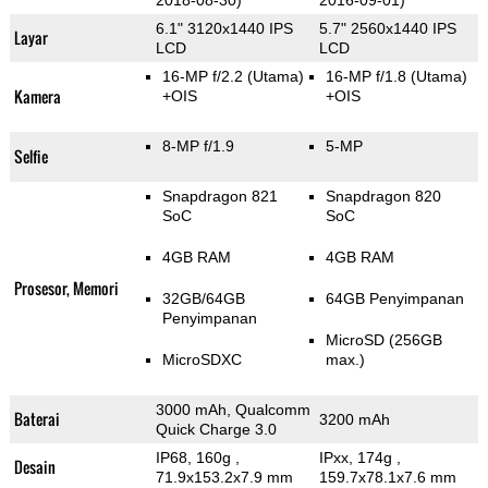
2018-08-30)
2016-09-01)
6.1" 3120x1440 IPS
5.7" 2560x1440 IPS
Layar
LCD
LCD
16-MP f/2.2
(Utama)
16-MP f/1.8
(Utama)
Kamera
+OIS
+OIS
8-MP f/1.9
5-MP
Selfie
Snapdragon 821
Snapdragon 820
SoC
SoC
4GB RAM
4GB RAM
Prosesor, Memori
32GB/64GB
64GB Penyimpanan
Penyimpanan
MicroSD (256GB
MicroSDXC
max.)
3000 mAh, Qualcomm
Baterai
3200 mAh
Quick Charge 3.0
IP68, 160g
,
IPxx, 174g
,
Desain
71.9x153.2x7.9 mm
159.7x78.1x7.6 mm