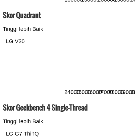
Skor Quadrant
Tinggi lebih Baik
LG V20
24000
25000
26000
27000
28000
29000
30
Skor Geekbench 4 Single-Thread
Tinggi lebih Baik
LG G7 ThinQ