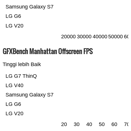
Samsung Galaxy S7
LG G6
LG V20
20000
30000
40000
50000
60
GFXBench Manhattan Offscreen FPS
Tinggi lebih Baik
LG G7 ThinQ
LG V40
Samsung Galaxy S7
LG G6
LG V20
20
30
40
50
60
70