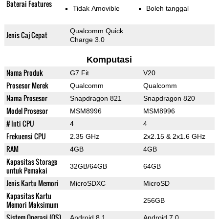
Baterai Features
Tidak Amovible
Boleh tanggal
Qualcomm Quick
Jenis Caj Cepat
Charge 3.0
Komputasi
Nama Produk
G7 Fit
V20
Prosesor Merek
Qualcomm
Qualcomm
Nama Prosesor
Snapdragon 821
Snapdragon 820
Model Prosesor
MSM8996
MSM8996
# Inti CPU
4
4
Frekuensi CPU
2.35 GHz
2x2.15 & 2x1.6 GHz
RAM
4GB
4GB
Kapasitas Storage
32GB/64GB
64GB
untuk Pemakai
Jenis Kartu Memori
MicroSDXC
MicroSD
Kapasitas Kartu
256GB
Memori Maksimum
Sistem Operasi (OS)
Android 8.1
Android 7.0