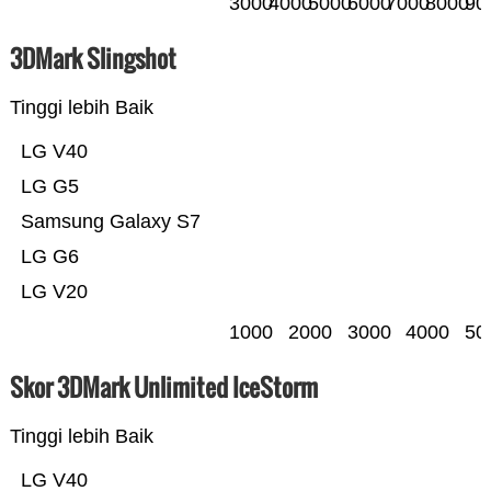
3000
4000
5000
6000
7000
8000
90
3DMark Slingshot
Tinggi lebih Baik
LG V40
LG G5
Samsung Galaxy S7
LG G6
LG V20
1000
2000
3000
4000
50
Skor 3DMark Unlimited IceStorm
Tinggi lebih Baik
LG V40