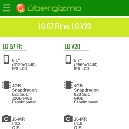
LG G7 Fit vs. LG V20
LG
G7 Fit
LG
V20
6.1"
5.7"
(3120x1440)
(2560x1440)
IPS LCD
IPS LCD
4GB
4GB
Snapdragon
Snapdragon
821 SoC
820 SoC
32GB/64GB
64GB
Penyimpanan
Penyimpanan
16-MP,
16-MP,
f/2.2,
f/1.8,
OIS
OIS