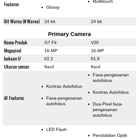
Multitouch
Features
Glossy
Bit Warna (# Warna)
24 bit
24 bit
Primary Camera
Nama Produk
G7 Fit
V20
Megapixel
16-MP
16-MP
bukaan f/
f/2.2
f/1.8
Ukuran sensor
Kecil
Kecil
Fasa-pengesanan
autofokus
Kontras Autofokus
Kontras Autofokus
AF Features
Fasa-pengesanan
autofokus
Dua-Pixel fasa-
pengesanan
autofokus
LED Flash
Penstabilan Optik