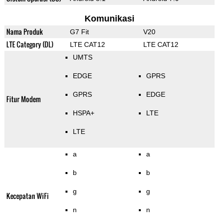
Komunikasi
Nama Produk
G7 Fit
V20
LTE Category (DL)
LTE CAT12
LTE CAT12
UMTS
EDGE
GPRS
GPRS
EDGE
Fitur Modem
HSPA+
LTE
LTE
a
a
b
b
g
g
Kecepatan WiFi
n
n