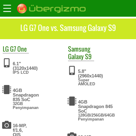
LG G7 One vs. Samsung Galaxy S9
LG
G7 One
Samsung
Galaxy S9
6.1"
(3120x1440)
5.8"
IPS LCD
(2960x1440)
Super
AMOLED
4GB
Snapdragon
835 SoC
4GB
32GB
Snapdragon 845
Penyimpanan
SoC
128GB/256GB/64GB
Penyimpanan
16-MP,
f/1.6,
OIS