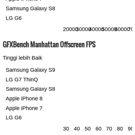
Samsung Galaxy S8
LG G6
20000
30000
40000
50000
60000
70
GFXBench Manhattan Offscreen FPS
Tinggi lebih Baik
Samsung Galaxy S9
LG G7 ThinQ
Samsung Galaxy S8
Apple iPhone 8
Apple iPhone 7
LG G6
30
40
50
60
70
80
90