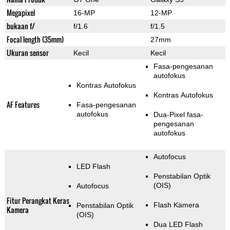
Megapixel
16-MP
12-MP
bukaan f/
f/1.6
f/1.5
Focal length (35mm)
27mm
Ukuran sensor
Kecil
Kecil
Fasa-pengesanan
autofokus
Kontras Autofokus
Kontras Autofokus
AF Features
Fasa-pengesanan
autofokus
Dua-Pixel fasa-
pengesanan
autofokus
Autofocus
LED Flash
Penstabilan Optik
(OIS)
Autofocus
Fitur Perangkat Keras
Flash Kamera
Penstabilan Optik
Kamera
(OIS)
Dua LED Flash