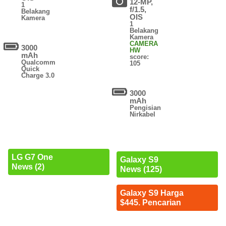
12-MP,
1
f/1.5,
Belakang
OIS
Kamera
1
Belakang
Kamera
CAMERA
3000
HW
mAh
score:
Qualcomm
105
Quick
Charge 3.0
3000
mAh
Pengisian
Nirkabel
LG G7 One
Galaxy S9
News (2)
News (125)
Galaxy S9 Harga
$445. Pencarian