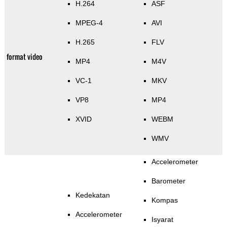
H.264
ASF
MPEG-4
AVI
H.265
FLV
format video
MP4
M4V
VC-1
MKV
VP8
MP4
XVID
WEBM
WMV
Accelerometer
Barometer
Kedekatan
Kompas
Accelerometer
Isyarat