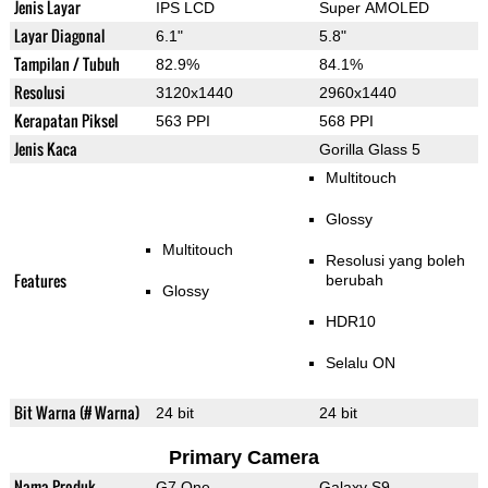
Jenis Layar
IPS LCD
Super AMOLED
Layar Diagonal
6.1"
5.8"
Tampilan / Tubuh
82.9%
84.1%
Resolusi
3120x1440
2960x1440
Kerapatan Piksel
563 PPI
568 PPI
Jenis Kaca
Gorilla Glass 5
Multitouch
Glossy
Multitouch
Resolusi yang boleh
Features
berubah
Glossy
HDR10
Selalu ON
Bit Warna (# Warna)
24 bit
24 bit
Primary Camera
Nama Produk
G7 One
Galaxy S9