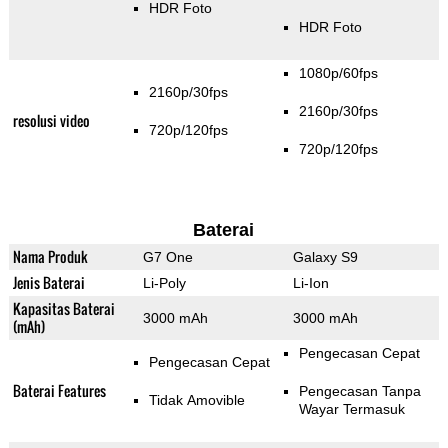
HDR Foto
HDR Foto
1080p/60fps
2160p/30fps
2160p/30fps
resolusi video
720p/120fps
720p/120fps
Baterai
Nama Produk
G7 One
Galaxy S9
Jenis Baterai
Li-Poly
Li-Ion
Kapasitas Baterai
3000 mAh
3000 mAh
(mAh)
Pengecasan Cepat
Pengecasan Cepat
Baterai Features
Pengecasan Tanpa
Tidak Amovible
Wayar Termasuk