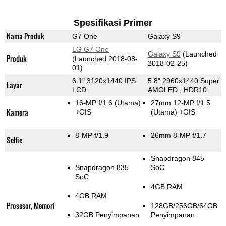
Spesifikasi Primer
Nama Produk
G7 One
Galaxy S9
LG G7 One
Galaxy S9
(Launched
Produk
(Launched 2018-08-
2018-02-25)
01)
6.1" 3120x1440 IPS
5.8" 2960x1440 Super
Layar
LCD
AMOLED , HDR10
16-MP f/1.6
(Utama)
27mm 12-MP f/1.5
Kamera
+OIS
(Utama)
+OIS
8-MP f/1.9
26mm 8-MP f/1.7
Selfie
Snapdragon 845
Snapdragon 835
SoC
SoC
4GB RAM
4GB RAM
Prosesor, Memori
128GB/256GB/64GB
32GB Penyimpanan
Penyimpanan