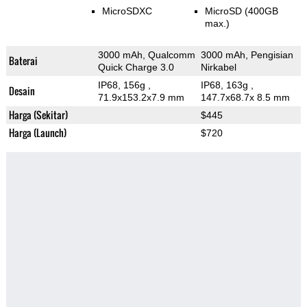
MicroSDXC
MicroSD (400GB
max.)
3000 mAh, Qualcomm
3000 mAh, Pengisian
Baterai
Quick Charge 3.0
Nirkabel
IP68, 156g
,
IP68, 163g
,
Desain
71.9x153.2x7.9 mm
147.7x68.7x 8.5 mm
Harga (Sekitar)
$445
Harga (Launch)
$720