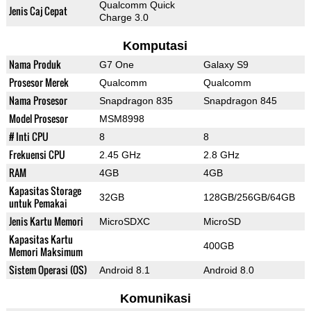
Qualcomm Quick
Jenis Caj Cepat
Charge 3.0
Komputasi
Nama Produk
G7 One
Galaxy S9
Prosesor Merek
Qualcomm
Qualcomm
Nama Prosesor
Snapdragon 835
Snapdragon 845
Model Prosesor
MSM8998
# Inti CPU
8
8
Frekuensi CPU
2.45 GHz
2.8 GHz
RAM
4GB
4GB
Kapasitas Storage
32GB
128GB/256GB/64GB
untuk Pemakai
Jenis Kartu Memori
MicroSDXC
MicroSD
Kapasitas Kartu
400GB
Memori Maksimum
Sistem Operasi (OS)
Android 8.1
Android 8.0
Komunikasi