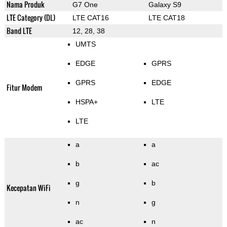
Nama Produk
G7 One
Galaxy S9
LTE Category (DL)
LTE CAT16
LTE CAT18
Band LTE
12, 28, 38
UMTS
EDGE
GPRS
GPRS
EDGE
Fitur Modem
HSPA+
LTE
LTE
a
a
b
ac
g
b
Kecepatan WiFi
n
g
ac
n