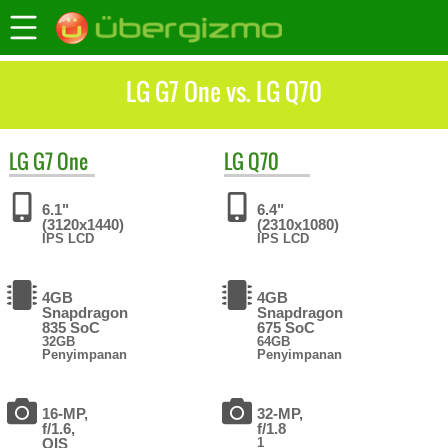
LG G7 One vs. LG Q70
LG
G7 One
LG
Q70
6.1"
6.4"
(3120x1440)
(2310x1080)
IPS LCD
IPS LCD
4GB
4GB
Snapdragon
Snapdragon
835 SoC
675 SoC
32GB
64GB
Penyimpanan
Penyimpanan
16-MP,
32-MP,
f/1.6,
f/1.8
OIS
1