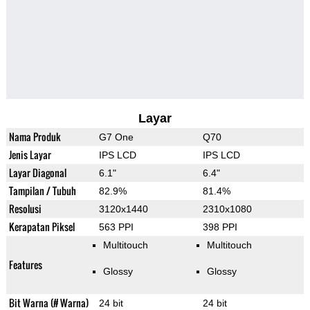
Layar
Nama Produk
G7 One
Q70
Jenis Layar
IPS LCD
IPS LCD
Layar Diagonal
6.1"
6.4"
Tampilan / Tubuh
82.9%
81.4%
Resolusi
3120x1440
2310x1080
Kerapatan Piksel
563 PPI
398 PPI
Multitouch
Multitouch
Features
Glossy
Glossy
Bit Warna (# Warna)
24 bit
24 bit