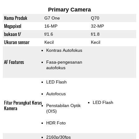
Primary Camera
Nama Produk
G7 One
Q70
Megapixel
16-MP
32-MP
bukaan f/
f/1.6
f/1.8
Ukuran sensor
Kecil
Kecil
Kontras Autofokus
AF Features
Fasa-pengesanan
autofokus
LED Flash
Autofocus
Fitur Perangkat Keras
LED Flash
Penstabilan Optik
Kamera
(OIS)
HDR Foto
2160p/30fps