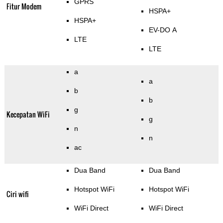
GPRS
Fitur Modem
HSPA+
HSPA+
EV-DO A
LTE
LTE
a
a
b
b
g
Kecepatan WiFi
g
n
n
ac
Dua Band
Dua Band
Hotspot WiFi
Hotspot WiFi
Ciri wifi
WiFi Direct
WiFi Direct