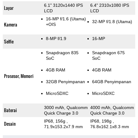
6.1" 3120x1440 IPS
6.4" 2310x1080 IPS
Layar
LCD
LCD
16-MP f/1.6
(Utama)
32-MP f/1.8
(Utama)
Kamera
+OIS
8-MP f/1.9
16-MP
Selfie
Snapdragon 835
Snapdragon 675
SoC
SoC
4GB RAM
4GB RAM
Prosesor, Memori
32GB Penyimpanan
64GB Penyimpanan
MicroSDXC
MicroSDXC
3000 mAh, Qualcomm
4000 mAh, Qualcomm
Baterai
Quick Charge 3.0
Quick Charge 3.0
IP68, 156g
,
IP68, 198g
,
Desain
71.9x153.2x7.9 mm
76.8x162.1x8.3 mm