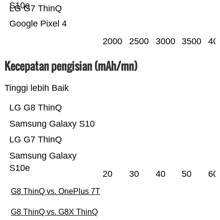
S10e
LG G7 ThinQ
Google Pixel 4
2000
2500
3000
3500
40
Kecepatan pengisian (mAh/mn)
Tinggi lebih Baik
LG G8 ThinQ
Samsung Galaxy S10
LG G7 ThinQ
Samsung Galaxy
S10e
20
30
40
50
60
G8 ThinQ vs. OnePlus 7T
G8 ThinQ vs. G8X ThinQ