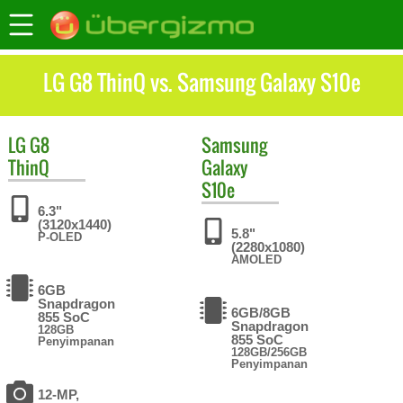
LG G8 ThinQ vs. Samsung Galaxy S10e
LG
G8
Samsung
ThinQ
Galaxy
S10e
6.3"
(3120x1440)
5.8"
P-OLED
(2280x1080)
AMOLED
6GB
Snapdragon
6GB/8GB
855 SoC
Snapdragon
128GB
855 SoC
Penyimpanan
128GB/256GB
Penyimpanan
12-MP,