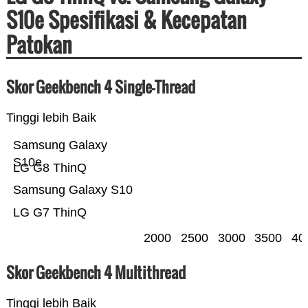
S10e Spesifikasi & Kecepatan
Patokan
Skor Geekbench 4 Single-Thread
Tinggi lebih Baik
Samsung Galaxy
S10e
LG G8 ThinQ
Samsung Galaxy S10
LG G7 ThinQ
2000
2500
3000
3500
40
Skor Geekbench 4 Multithread
Tinggi lebih Baik