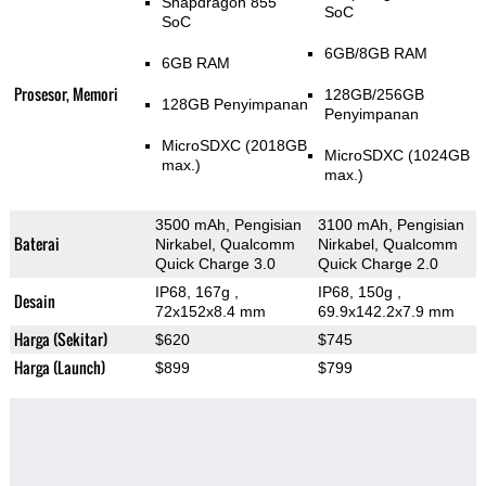
Snapdragon 855
SoC
SoC
6GB/8GB RAM
6GB RAM
Prosesor, Memori
128GB/256GB
128GB Penyimpanan
Penyimpanan
MicroSDXC (2018GB
MicroSDXC (1024GB
max.)
max.)
3500 mAh, Pengisian
3100 mAh, Pengisian
Baterai
Nirkabel, Qualcomm
Nirkabel, Qualcomm
Quick Charge 3.0
Quick Charge 2.0
IP68, 167g
,
IP68, 150g
,
Desain
72x152x8.4 mm
69.9x142.2x7.9 mm
Harga (Sekitar)
$620
$745
Harga (Launch)
$899
$799