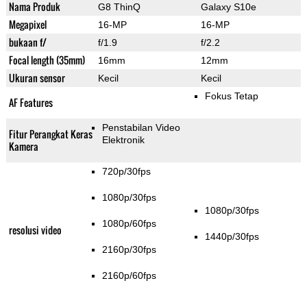
Nama Produk
G8 ThinQ
Galaxy S10e
Megapixel
16-MP
16-MP
bukaan f/
f/1.9
f/2.2
Focal length (35mm)
16mm
12mm
Ukuran sensor
Kecil
Kecil
Fokus Tetap
AF Features
Penstabilan Video
Fitur Perangkat Keras
Elektronik
Kamera
720p/30fps
1080p/30fps
1080p/30fps
1080p/60fps
resolusi video
1440p/30fps
2160p/30fps
2160p/60fps