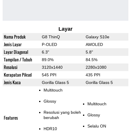
Layar
Nama Produk
G8 ThinQ
Galaxy S10e
Jenis Layar
P-OLED
AMOLED
Layar Diagonal
6.3"
5.8"
Tampilan / Tubuh
89.0%
84.5%
Resolusi
3120x1440
2280x1080
Kerapatan Piksel
545 PPI
435 PPI
Jenis Kaca
Gorilla Glass 5
Gorilla Glass 5
Multitouch
Glossy
Multitouch
Resolusi yang boleh
Glossy
Features
berubah
Selalu ON
HDR10