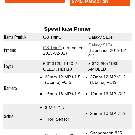
$745. Pencarian
Spesifikasi Primer
Nama Produk
G8 ThinQ
Galaxy S10e
Galaxy S10e
G8 ThinQ
(Launched
Produk
(Launched 2019-02-
2019-02-01)
01)
6.3" 3120x1440 P-
5.8" 2280x1080
Layar
OLED , HDR10
AMOLED
25mm 12-MP f/1.5
27mm 12-MP f/1.5
(Utama)
+OIS
(Utama)
+OIS
Kamera
16mm 16-MP f/1.9
12mm 16-MP f/2.2
8-MP f/1.7
25mm 10-MP f/1.9
Selfie
+ToF Sensor
Snapdragon 855