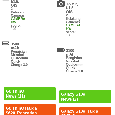
f/1.5,
12-MP,
OIS
f/1.5,
2
OIS
Belakang
2
Cameras
Belakang
CAMERA
Cameras
HW
CAMERA
score:
HW
140
score:
130
3500
mAh
3100
Pengisian
mAh
Nirkabel
Pengisian
Qualcomm
Nirkabel
Quick
Qualcomm
Charge 3.0
Quick
Charge 2.0
G8 ThinQ
Galaxy S10e
News (11)
News (2)
G8 ThinQ Harga
Galaxy S10e Harga
$620. Pencarian