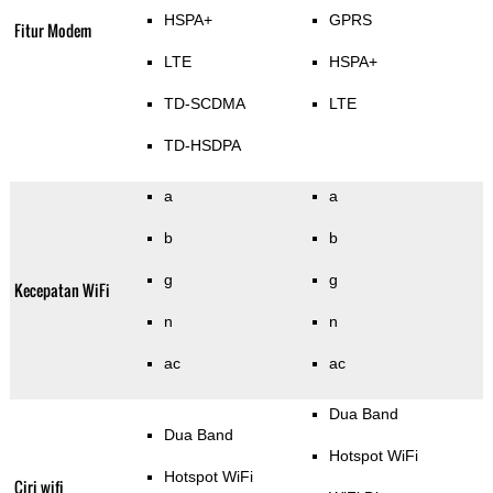
HSPA+
GPRS
Fitur Modem
LTE
HSPA+
TD-SCDMA
LTE
TD-HSDPA
a
a
b
b
g
g
Kecepatan WiFi
n
n
ac
ac
Dua Band
Dua Band
Hotspot WiFi
Hotspot WiFi
Ciri wifi