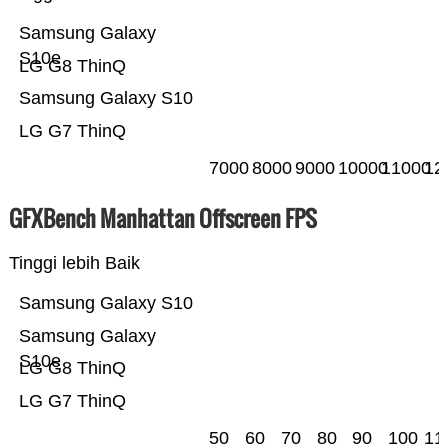
Samsung Galaxy
S10e
LG G8 ThinQ
Samsung Galaxy S10
LG G7 ThinQ
7000
8000
9000
10000
11000
12
GFXBench Manhattan Offscreen FPS
Tinggi lebih Baik
Samsung Galaxy S10
Samsung Galaxy
S10e
LG G8 ThinQ
LG G7 ThinQ
50
60
70
80
90
100
11