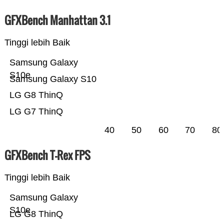
GFXBench Manhattan 3.1
Tinggi lebih Baik
Samsung Galaxy
S10e
Samsung Galaxy S10
LG G8 ThinQ
LG G7 ThinQ
40
50
60
70
80
GFXBench T-Rex FPS
Tinggi lebih Baik
Samsung Galaxy
S10e
LG G8 ThinQ