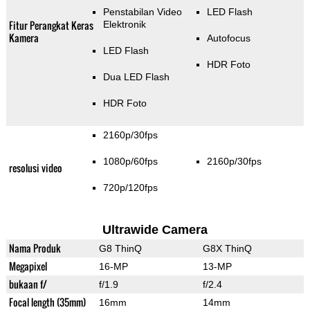
Penstabilan Video
LED Flash
Fitur Perangkat Keras
Elektronik
Kamera
Autofocus
LED Flash
HDR Foto
Dua LED Flash
HDR Foto
2160p/30fps
1080p/60fps
2160p/30fps
resolusi video
720p/120fps
Ultrawide Camera
Nama Produk
G8 ThinQ
G8X ThinQ
Megapixel
16-MP
13-MP
bukaan f/
f/1.9
f/2.4
Focal length (35mm)
16mm
14mm