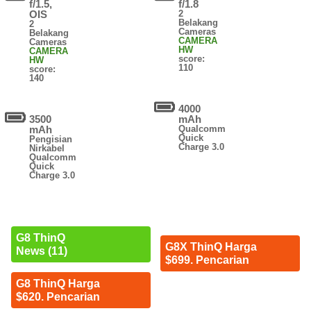
f/1.5,
f/1.8
OIS
2
Belakang
2
Cameras
Belakang
CAMERA
Cameras
HW
CAMERA
score:
HW
110
score:
140
4000
3500
mAh
mAh
Qualcomm
Quick
Pengisian
Charge 3.0
Nirkabel
Qualcomm
Quick
Charge 3.0
G8 ThinQ
G8X ThinQ Harga
News (11)
$699. Pencarian
G8 ThinQ Harga
$620. Pencarian