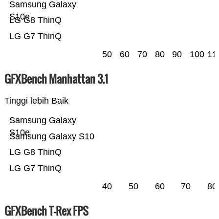
Samsung Galaxy
S10e
LG G8 ThinQ
LG G7 ThinQ
50
60
70
80
90
100
11
GFXBench Manhattan 3.1
Tinggi lebih Baik
Samsung Galaxy
S10e
Samsung Galaxy S10
LG G8 ThinQ
LG G7 ThinQ
40
50
60
70
80
GFXBench T-Rex FPS