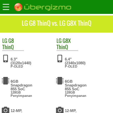
LG G8 ThinQ vs. LG G8X ThinQ
LG
G8
LG
G8X
ThinQ
ThinQ
6.3"
6.4"
(3120x1440)
(2340x1080)
P-OLED
P-OLED
6GB
6GB
Snapdragon
Snapdragon
855 SoC
855 SoC
128GB
128GB
Penyimpanan
Penyimpanan
12-MP,
12-MP,