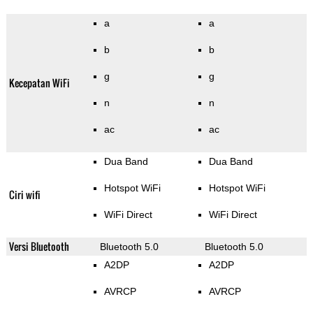
a
a
b
b
g
g
Kecepatan WiFi
n
n
ac
ac
Dua Band
Dua Band
Hotspot WiFi
Hotspot WiFi
Ciri wifi
WiFi Direct
WiFi Direct
Versi Bluetooth
Bluetooth 5.0
Bluetooth 5.0
A2DP
A2DP
AVRCP
AVRCP