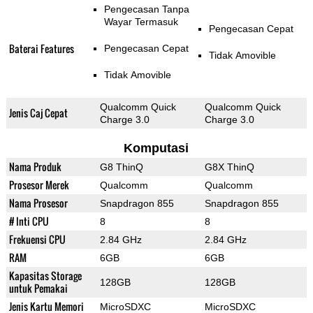
Pengecasan Tanpa
Wayar Termasuk
Pengecasan Cepat
Baterai Features
Pengecasan Cepat
Tidak Amovible
Tidak Amovible
Qualcomm Quick
Qualcomm Quick
Jenis Caj Cepat
Charge 3.0
Charge 3.0
Komputasi
Nama Produk
G8 ThinQ
G8X ThinQ
Prosesor Merek
Qualcomm
Qualcomm
Nama Prosesor
Snapdragon 855
Snapdragon 855
# Inti CPU
8
8
Frekuensi CPU
2.84 GHz
2.84 GHz
RAM
6GB
6GB
Kapasitas Storage
128GB
128GB
untuk Pemakai
Jenis Kartu Memori
MicroSDXC
MicroSDXC