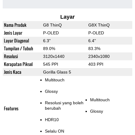
Layar
Nama Produk
G8 ThinQ
G8X ThinQ
Jenis Layar
P-OLED
P-OLED
Layar Diagonal
6.3"
6.4"
Tampilan / Tubuh
89.0%
83.3%
Resolusi
3120x1440
2340x1080
Kerapatan Piksel
545 PPI
403 PPI
Jenis Kaca
Gorilla Glass 5
Multitouch
Glossy
Multitouch
Resolusi yang boleh
Features
berubah
Glossy
HDR10
Selalu ON