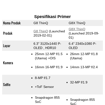
Spesifikasi Primer
Nama Produk
G8 ThinQ
G8X ThinQ
G8X ThinQ
G8 ThinQ
(Launched
Produk
(Launched 2019-09-
2019-02-01)
01)
6.3" 3120x1440 P-
6.4" 2340x1080 P-
Layar
OLED , HDR10
OLED
25mm 12-MP f/1.5
26mm 12-MP f/1.8
(Utama)
+OIS
(Utama)
Kamera
16mm 16-MP f/1.9
14mm 13-MP f/2.4
8-MP f/1.7
32-MP f/1.9
Selfie
+ToF Sensor
Snapdragon 855
Snapdragon 855
SoC
SoC