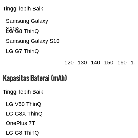
Tinggi lebih Baik
Samsung Galaxy
S10e
LG G8 ThinQ
Samsung Galaxy S10
LG G7 ThinQ
120
130
140
150
160
17
Kapasitas Baterai (mAh)
Tinggi lebih Baik
LG V50 ThinQ
LG G8X ThinQ
OnePlus 7T
LG G8 ThinQ