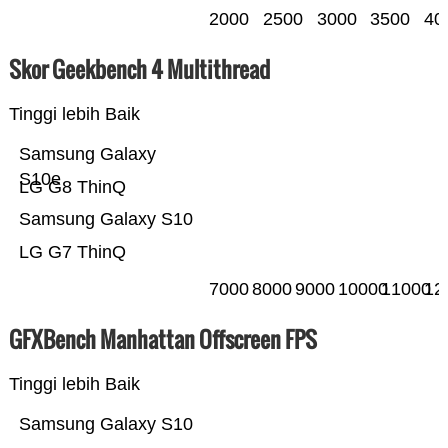
2000
2500
3000
3500
40
Skor Geekbench 4 Multithread
Tinggi lebih Baik
Samsung Galaxy
S10e
LG G8 ThinQ
Samsung Galaxy S10
LG G7 ThinQ
7000
8000
9000
10000
11000
12
GFXBench Manhattan Offscreen FPS
Tinggi lebih Baik
Samsung Galaxy S10