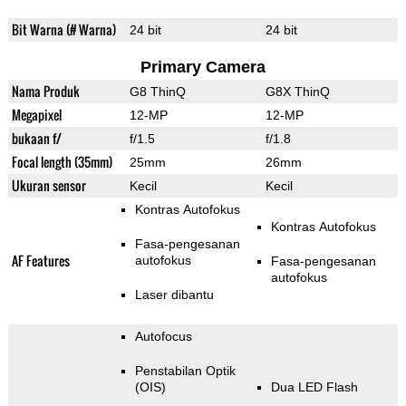
Bit Warna (# Warna)
24 bit
24 bit
Primary Camera
Nama Produk
G8 ThinQ
G8X ThinQ
Megapixel
12-MP
12-MP
bukaan f/
f/1.5
f/1.8
Focal length (35mm)
25mm
26mm
Ukuran sensor
Kecil
Kecil
Kontras Autofokus
Kontras Autofokus
Fasa-pengesanan
AF Features
autofokus
Fasa-pengesanan
autofokus
Laser dibantu
Autofocus
Penstabilan Optik
(OIS)
Dua LED Flash