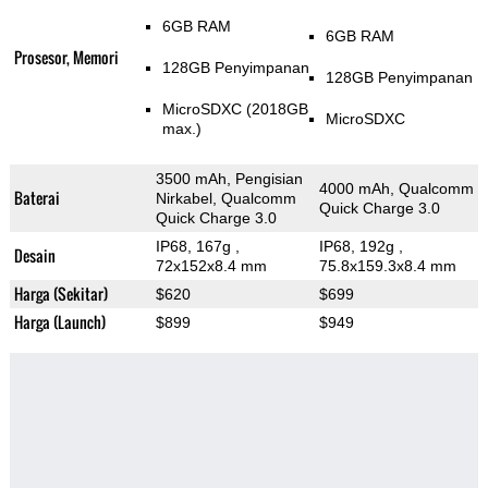
6GB RAM
6GB RAM
Prosesor, Memori
128GB Penyimpanan
128GB Penyimpanan
MicroSDXC (2018GB
MicroSDXC
max.)
3500 mAh, Pengisian
4000 mAh, Qualcomm
Baterai
Nirkabel, Qualcomm
Quick Charge 3.0
Quick Charge 3.0
IP68, 167g
,
IP68, 192g
,
Desain
72x152x8.4 mm
75.8x159.3x8.4 mm
Harga (Sekitar)
$620
$699
Harga (Launch)
$899
$949