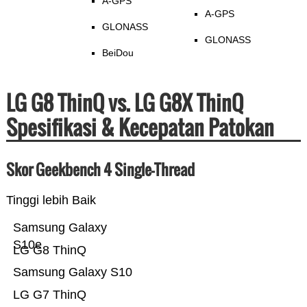
A-GPS
A-GPS
GLONASS
GLONASS
BeiDou
LG G8 ThinQ vs. LG G8X ThinQ
Spesifikasi & Kecepatan Patokan
Skor Geekbench 4 Single-Thread
Tinggi lebih Baik
Samsung Galaxy
S10e
LG G8 ThinQ
Samsung Galaxy S10
LG G7 ThinQ