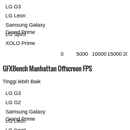
LG G3
LG Leon
Samsung Galaxy
Grand Prime
LG Spirit
XOLO Prime
0
5000
10000
15000
20
GFXBench Manhattan Offscreen FPS
Tinggi lebih Baik
LG G3
LG G2
Samsung Galaxy
Grand Prime
LG Leon