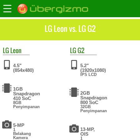
LG Leon vs. LG G2
LG
Leon
LG
G2
4.5"
5.2"
(854x480)
(1920x1080)
IPS LCD
1GB
2GB
Snapdragon
Snapdragon
410 SoC
800 SoC
8GB
Penyimpanan
32GB
Penyimpanan
5-MP
13-MP,
1
Belakang
OIS
Kamera
1