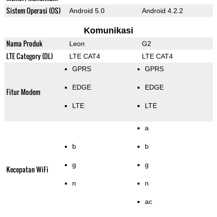
Sistem Operasi (OS)
Android 5.0
Android 4.2.2
Komunikasi
Nama Produk
Leon
G2
LTE Category (DL)
LTE CAT4
LTE CAT4
GPRS
GPRS
EDGE
EDGE
Fitur Modem
LTE
LTE
a
b
b
g
g
Kecepatan WiFi
n
n
ac