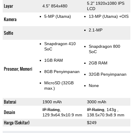
5.2" 1920x1080 IPS
Layar
4.5" 854x480
LCD
5-MP
(Utama)
13-MP
(Utama)
+OIS
Kamera
2.1-MP
Selfie
Snapdragon 410
Snapdragon 800
SoC
SoC
1GB RAM
2GB RAM
Prosesor, Memori
8GB Penyimpanan
32GB Penyimpanan
MicroSD (32GB
None
max.)
Baterai
1900 mAh
3000 mAh
IP Rating
,
IP Rating
, 143g
,
Desain
129.9x64.9x10.9 mm
138.5x70.9x8.9 mm
Harga (Sekitar)
$249