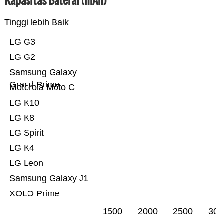
Kapasitas Baterai (mAh)
Tinggi lebih Baik
LG G3
LG G2
Samsung Galaxy
Grand Prime
Motorola Moto C
LG K10
LG K8
LG Spirit
LG K4
LG Leon
Samsung Galaxy J1
XOLO Prime
1500
2000
2500
30