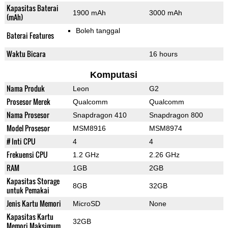
Kapasitas Baterai
1900 mAh
3000 mAh
(mAh)
Boleh tanggal
Baterai Features
Waktu Bicara
16 hours
Komputasi
Nama Produk
Leon
G2
Prosesor Merek
Qualcomm
Qualcomm
Nama Prosesor
Snapdragon 410
Snapdragon 800
Model Prosesor
MSM8916
MSM8974
# Inti CPU
4
4
Frekuensi CPU
1.2 GHz
2.26 GHz
RAM
1GB
2GB
Kapasitas Storage
8GB
32GB
untuk Pemakai
Jenis Kartu Memori
MicroSD
None
Kapasitas Kartu
32GB
Memori Maksimum