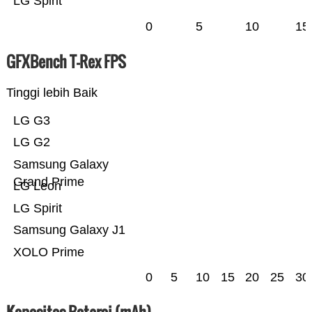
LG Spirit
0
5
10
15
GFXBench T-Rex FPS
Tinggi lebih Baik
LG G3
LG G2
Samsung Galaxy
Grand Prime
LG Leon
LG Spirit
Samsung Galaxy J1
XOLO Prime
0
5
10
15
20
25
30