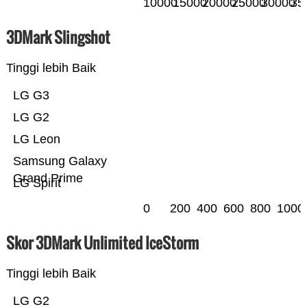
10000
15000
20000
25000
30000
35
3DMark Slingshot
Tinggi lebih Baik
LG G3
LG G2
LG Leon
Samsung Galaxy
Grand Prime
LG Spirit
0
200
400
600
800
1000
Skor 3DMark Unlimited IceStorm
Tinggi lebih Baik
LG G2