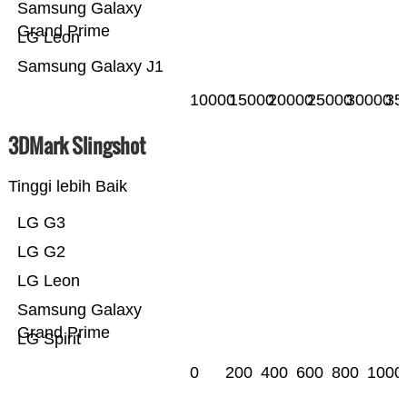
Samsung Galaxy
Grand Prime
LG Leon
Samsung Galaxy J1
10000
15000
20000
25000
30000
35
3DMark Slingshot
Tinggi lebih Baik
LG G3
LG G2
LG Leon
Samsung Galaxy
Grand Prime
LG Spirit
0
200
400
600
800
1000