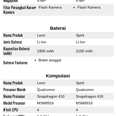
Megapixel
5-MP
5-MP
Fitur Perangkat Keras
Flash Kamera
Flash Kamera
Kamera
Baterai
Nama Produk
Leon
Spirit
Jenis Baterai
Li-Ion
Li-Ion
Kapasitas Baterai
1900 mAh
2100 mAh
(mAh)
Boleh tanggal
Baterai Features
Komputasi
Nama Produk
Leon
Spirit
Prosesor Merek
Qualcomm
Qualcomm
Nama Prosesor
Snapdragon 410
Snapdragon 410
Model Prosesor
MSM8916
MSM8916
# Inti CPU
4
4