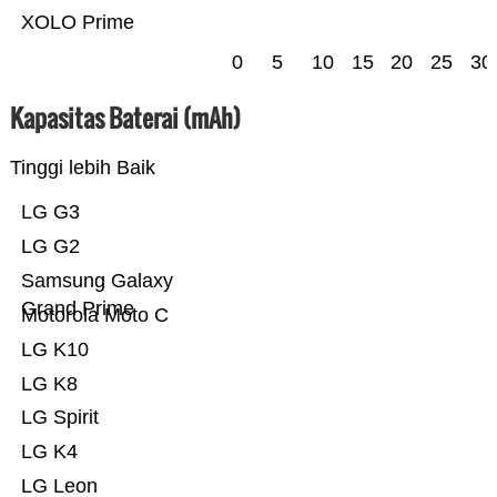
XOLO Prime
0
5
10
15
20
25
30
Kapasitas Baterai (mAh)
Tinggi lebih Baik
LG G3
LG G2
Samsung Galaxy
Grand Prime
Motorola Moto C
LG K10
LG K8
LG Spirit
LG K4
LG Leon