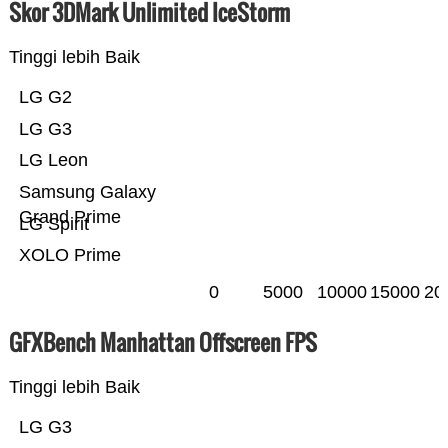
Skor 3DMark Unlimited IceStorm
Tinggi lebih Baik
LG G2
LG G3
LG Leon
Samsung Galaxy
Grand Prime
LG Spirit
XOLO Prime
0
5000
10000
15000
20
GFXBench Manhattan Offscreen FPS
Tinggi lebih Baik
LG G3