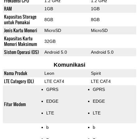
Frekuensi CPU
1.2 GHz
1.2 GHz
RAM
1GB
1GB
Kapasitas Storage
8GB
8GB
untuk Pemakai
Jenis Kartu Memori
MicroSD
MicroSD
Kapasitas Kartu
32GB
Memori Maksimum
Sistem Operasi (OS)
Android 5.0
Android 5.0
Komunikasi
Nama Produk
Leon
Spirit
LTE Category (DL)
LTE CAT4
LTE CAT4
GPRS
GPRS
EDGE
EDGE
Fitur Modem
LTE
LTE
b
b