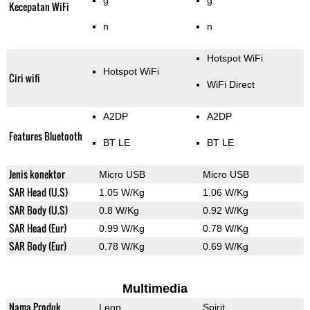
g
g
Kecepatan WiFi
n
n
Hotspot WiFi
Hotspot WiFi
Ciri wifi
WiFi Direct
A2DP
A2DP
Features Bluetooth
BT LE
BT LE
Jenis konektor
Micro USB
Micro USB
SAR Head (U.S)
1.05 W/Kg
1.06 W/Kg
SAR Body (U.S)
0.8 W/Kg
0.92 W/Kg
SAR Head (Eur)
0.99 W/Kg
0.78 W/Kg
SAR Body (Eur)
0.78 W/Kg
0.69 W/Kg
Multimedia
Nama Produk
Leon
Spirit