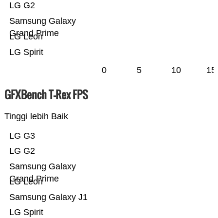
LG G2
Samsung Galaxy
Grand Prime
LG Leon
LG Spirit
0
5
10
15
GFXBench T-Rex FPS
Tinggi lebih Baik
LG G3
LG G2
Samsung Galaxy
Grand Prime
LG Leon
Samsung Galaxy J1
LG Spirit