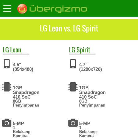
LG Leon vs. LG Spirit
LG
Leon
LG
Spirit
4.5"
4.7"
(854x480)
(1280x720)
1GB
1GB
Snapdragon
Snapdragon
410 SoC
410 SoC
8GB
8GB
Penyimpanan
Penyimpanan
5-MP
5-MP
1
1
Belakang
Belakang
Kamera
Kamera