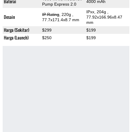
Baterai
4000 mAh
Pump Express 2.0
IPxx, 204g
,
IP Rating
, 220g
,
Desain
77.92x166.96x8.47
77.7x171.4x8.7 mm
mm
Harga (Sekitar)
$299
$199
Harga (Launch)
$250
$199