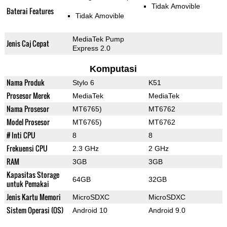
Tidak Amovible
Baterai Features
Tidak Amovible
MediaTek Pump
Jenis Caj Cepat
Express 2.0
Komputasi
Nama Produk
Stylo 6
K51
Prosesor Merek
MediaTek
MediaTek
Nama Prosesor
MT6765)
MT6762
Model Prosesor
MT6765)
MT6762
# Inti CPU
8
8
Frekuensi CPU
2.3 GHz
2 GHz
RAM
3GB
3GB
Kapasitas Storage
64GB
32GB
untuk Pemakai
Jenis Kartu Memori
MicroSDXC
MicroSDXC
Sistem Operasi (OS)
Android 10
Android 9.0