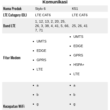
Komunikasi
Nama Produk
Stylo 6
K51
LTE Category (DL)
LTE CAT6
LTE CAT6
1, 12, 13, 2, 20, 25,
Band LTE
26, 3, 38, 4, 41, 5, 66,
25, 26, 41
7, 71
UMTS
UMTS
EDGE
EDGE
GPRS
Fitur Modem
GPRS
HSPA+
LTE
LTE
a
a
b
b
g
g
Kecepatan WiFi