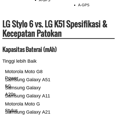
A-GPS
A-GPS
LG Stylo 6 vs. LG K51 Spesifikasi &
Kecepatan Patokan
Kapasitas Baterai (mAh)
Tinggi lebih Baik
Motorola Moto G8
Power
Samsung Galaxy A51
5G
Samsung Galaxy
A20s
Samsung Galaxy A11
Motorola Moto G
Stylus
Samsung Galaxy A21