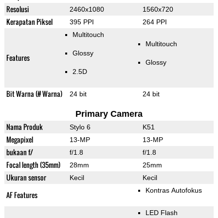
Resolusi
2460x1080
1560x720
Kerapatan Piksel
395 PPI
264 PPI
Multitouch
Multitouch
Glossy
Features
Glossy
2.5D
Bit Warna (# Warna)
24 bit
24 bit
Primary Camera
Nama Produk
Stylo 6
K51
Megapixel
13-MP
13-MP
bukaan f/
f/1.8
f/1.8
Focal length (35mm)
28mm
25mm
Ukuran sensor
Kecil
Kecil
Kontras Autofokus
AF Features
LED Flash