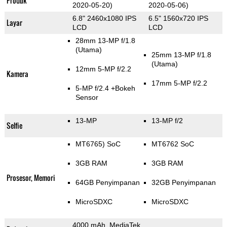
Produk
2020-05-20)
2020-05-06)
6.8" 2460x1080 IPS
6.5" 1560x720 IPS
Layar
LCD
LCD
28mm 13-MP f/1.8
(Utama)
25mm 13-MP f/1.8
(Utama)
12mm 5-MP f/2.2
Kamera
17mm 5-MP f/2.2
5-MP f/2.4
+Bokeh
Sensor
13-MP
13-MP f/2
Selfie
MT6765) SoC
MT6762 SoC
3GB RAM
3GB RAM
Prosesor, Memori
64GB Penyimpanan
32GB Penyimpanan
MicroSDXC
MicroSDXC
4000 mAh, MediaTek