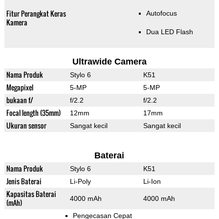
Fitur Perangkat Keras
Autofocus
Kamera
Dua LED Flash
Ultrawide Camera
Nama Produk
Stylo 6
K51
Megapixel
5-MP
5-MP
bukaan f/
f/2.2
f/2.2
Focal length (35mm)
12mm
17mm
Ukuran sensor
Sangat kecil
Sangat kecil
Baterai
Nama Produk
Stylo 6
K51
Jenis Baterai
Li-Poly
Li-Ion
Kapasitas Baterai
4000 mAh
4000 mAh
(mAh)
Pengecasan Cepat