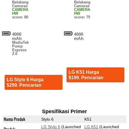
Belakang
Belakang
Cameras
Cameras
CAMERA
CAMERA
HW
HW
score: 80
score: 75
4000
4000
mAh
mAh
MediaTek
Pump
Express
2.0
LG K51 Harga
$199. Pencarian
LG Stylo 6 Harga
$299. Pencarian
Spesifikasi Primer
Nama Produk
Stylo 6
K51
LG Stylo 6
(Launched
LG K51
(Launched