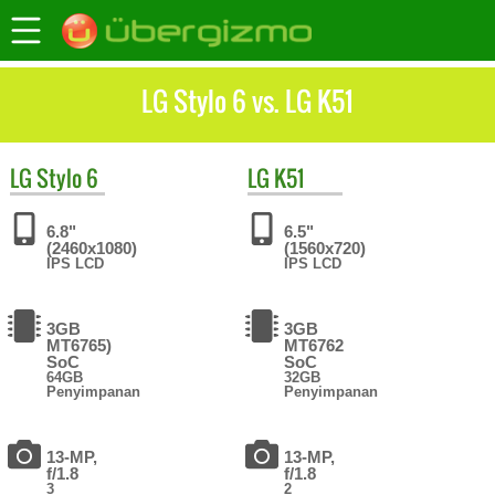
LG Stylo 6 vs. LG K51
LG
Stylo 6
LG
K51
6.8"
6.5"
(2460x1080)
(1560x720)
IPS LCD
IPS LCD
3GB
3GB
MT6765)
MT6762
SoC
SoC
64GB
32GB
Penyimpanan
Penyimpanan
13-MP,
13-MP,
f/1.8
f/1.8
3
2