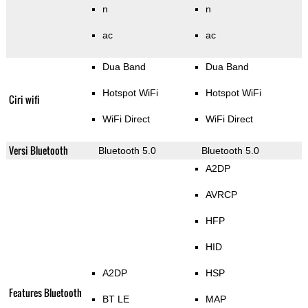
n
n
ac
ac
Dua Band
Dua Band
Hotspot WiFi
Hotspot WiFi
Ciri wifi
WiFi Direct
WiFi Direct
Versi Bluetooth
Bluetooth 5.0
Bluetooth 5.0
A2DP
AVRCP
HFP
HID
A2DP
HSP
Features Bluetooth
BT LE
MAP