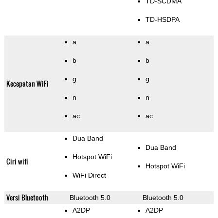
TD-SCDMA
TD-HSDPA
a
a
b
b
g
g
Kecepatan WiFi
n
n
ac
ac
Dua Band
Dua Band
Hotspot WiFi
Ciri wifi
Hotspot WiFi
WiFi Direct
Versi Bluetooth
Bluetooth 5.0
Bluetooth 5.0
A2DP
A2DP