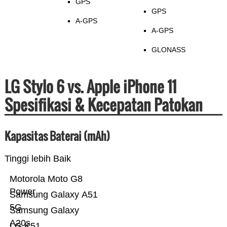
GPS
GPS
A-GPS
A-GPS
GLONASS
LG Stylo 6 vs. Apple iPhone 11
Spesifikasi & Kecepatan Patokan
Kapasitas Baterai (mAh)
Tinggi lebih Baik
Motorola Moto G8
Power
Samsung Galaxy A51
5G
Samsung Galaxy
A20s
LG K51