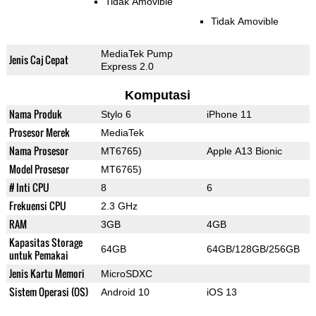
Tidak Amovible
Tidak Amovible
MediaTek Pump
Jenis Caj Cepat
Express 2.0
Komputasi
Nama Produk
Stylo 6
iPhone 11
Prosesor Merek
MediaTek
Nama Prosesor
MT6765)
Apple A13 Bionic
Model Prosesor
MT6765)
# Inti CPU
8
6
Frekuensi CPU
2.3 GHz
RAM
3GB
4GB
Kapasitas Storage
64GB
64GB/128GB/256GB
untuk Pemakai
Jenis Kartu Memori
MicroSDXC
Sistem Operasi (OS)
Android 10
iOS 13