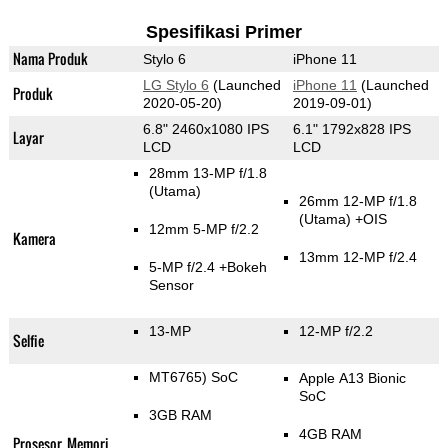
Spesifikasi Primer
Nama Produk
Stylo 6
iPhone 11
LG Stylo 6
(Launched
iPhone 11
(Launched
Produk
2020-05-20)
2019-09-01)
6.8" 2460x1080 IPS
6.1" 1792x828 IPS
Layar
LCD
LCD
28mm 13-MP f/1.8
(Utama)
26mm 12-MP f/1.8
(Utama)
+OIS
12mm 5-MP f/2.2
Kamera
13mm 12-MP f/2.4
5-MP f/2.4
+Bokeh
Sensor
13-MP
12-MP f/2.2
Selfie
MT6765) SoC
Apple A13 Bionic
SoC
3GB RAM
4GB RAM
Prosesor, Memori