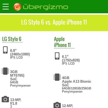
LG Stylo 6 vs. Apple iPhone 11
LG
Stylo 6
Apple
iPhone 11
6.8"
(2460x1080)
6.1"
IPS LCD
(1792x828)
IPS LCD
3GB
MT6765)
4GB
SoC
Apple A13 Bionic
64GB
SoC
Penyimpanan
64GB/128GB/256GB
Penyimpanan
13-MP,
f/1.8
12-MP,
3