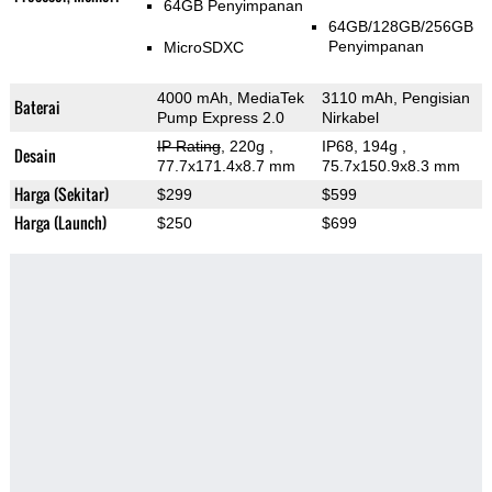
64GB Penyimpanan
64GB/128GB/256GB
Penyimpanan
MicroSDXC
4000 mAh, MediaTek
3110 mAh, Pengisian
Baterai
Pump Express 2.0
Nirkabel
IP Rating
, 220g
,
IP68, 194g
,
Desain
77.7x171.4x8.7 mm
75.7x150.9x8.3 mm
Harga (Sekitar)
$299
$599
Harga (Launch)
$250
$699