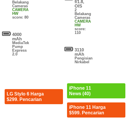
f/1.8,
Belakang
OIS
Cameras
CAMERA
2
HW
Belakang
score: 80
Cameras
CAMERA
HW
score:
110
4000
mAh
MediaTek
Pump
3110
Express
mAh
2.0
Pengisian
Nirkabel
iPhone 11
News (40)
LG Stylo 6 Harga
$299. Pencarian
iPhone 11 Harga
$599. Pencarian