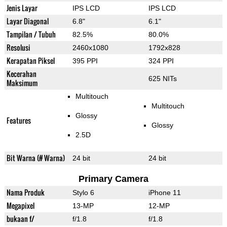
Jenis Layar
IPS LCD
IPS LCD
Layar Diagonal
6.8"
6.1"
Tampilan / Tubuh
82.5%
80.0%
Resolusi
2460x1080
1792x828
Kerapatan Piksel
395 PPI
324 PPI
Kecerahan
625 NITs
Maksimum
Multitouch
Multitouch
Glossy
Features
Glossy
2.5D
Bit Warna (# Warna)
24 bit
24 bit
Primary Camera
Nama Produk
Stylo 6
iPhone 11
Megapixel
13-MP
12-MP
bukaan f/
f/1.8
f/1.8