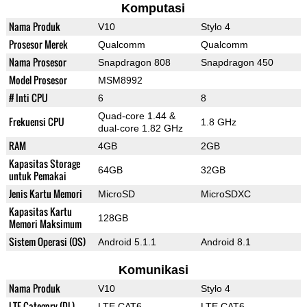
Komputasi
Nama Produk
V10
Stylo 4
Prosesor Merek
Qualcomm
Qualcomm
Nama Prosesor
Snapdragon 808
Snapdragon 450
Model Prosesor
MSM8992
# Inti CPU
6
8
Quad-core 1.44 &
Frekuensi CPU
1.8 GHz
dual-core 1.82 GHz
RAM
4GB
2GB
Kapasitas Storage
64GB
32GB
untuk Pemakai
Jenis Kartu Memori
MicroSD
MicroSDXC
Kapasitas Kartu
128GB
Memori Maksimum
Sistem Operasi (OS)
Android 5.1.1
Android 8.1
Komunikasi
Nama Produk
V10
Stylo 4
LTE Category (DL)
LTE CAT6
LTE CAT6