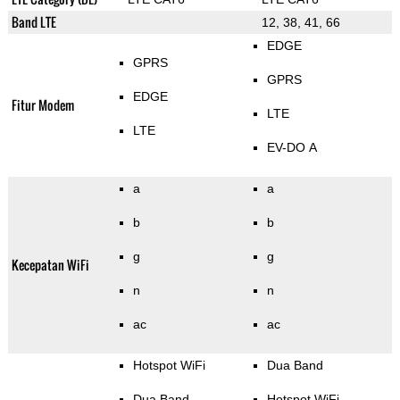
Band LTE
12, 38, 41, 66
EDGE
GPRS
GPRS
EDGE
Fitur Modem
LTE
LTE
EV-DO A
a
a
b
b
g
g
Kecepatan WiFi
n
n
ac
ac
Hotspot WiFi
Dua Band
Dua Band
Hotspot WiFi