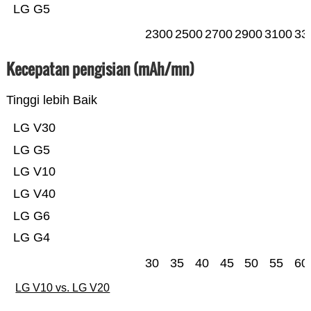
LG G5
2300
2500
2700
2900
3100
33
Kecepatan pengisian (mAh/mn)
Tinggi lebih Baik
LG V30
LG G5
LG V10
LG V40
LG G6
LG G4
30
35
40
45
50
55
60
LG V10 vs. LG V20