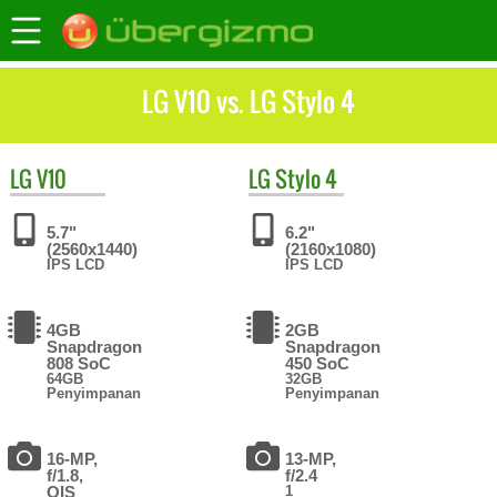
LG V10 vs. LG Stylo 4
LG
V10
LG
Stylo 4
5.7"
6.2"
(2560x1440)
(2160x1080)
IPS LCD
IPS LCD
4GB
2GB
Snapdragon
Snapdragon
808 SoC
450 SoC
64GB
32GB
Penyimpanan
Penyimpanan
16-MP,
13-MP,
f/1.8,
f/2.4
OIS
1