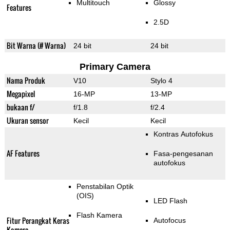
Multitouch
Glossy
Features
2.5D
Bit Warna (# Warna)
24 bit
24 bit
Primary Camera
Nama Produk
V10
Stylo 4
Megapixel
16-MP
13-MP
bukaan f/
f/1.8
f/2.4
Ukuran sensor
Kecil
Kecil
Kontras Autofokus
AF Features
Fasa-pengesanan
autofokus
Penstabilan Optik
(OIS)
LED Flash
Flash Kamera
Fitur Perangkat Keras
Autofocus
Kamera