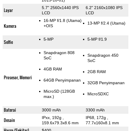
2015-10-01)
5.7" 2560x1440 IPS
6.2" 2160x1080 IPS
Layar
LCD
LCD
16-MP f/1.8
(Utama)
13-MP f/2.4
(Utama)
Kamera
+OIS
5-MP
5-MP f/1.9
Selfie
Snapdragon 808
Snapdragon 450
SoC
SoC
4GB RAM
2GB RAM
Prosesor, Memori
64GB Penyimpanan
32GB Penyimpanan
MicroSD (128GB
MicroSDXC
max.)
Baterai
3000 mAh
3300 mAh
IPxx, 192g
,
IP68, 172g
,
Desain
159.6x79.3x8.6 mm
77.7x160x8.1 mm
Harga (Sekitar)
$400