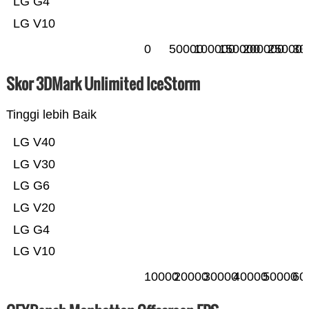
LG G4
LG V10
0
50000
100000
150000
200000
250000
30
Skor 3DMark Unlimited IceStorm
Tinggi lebih Baik
LG V40
LG V30
LG G6
LG V20
LG G4
LG V10
10000
20000
30000
40000
50000
60