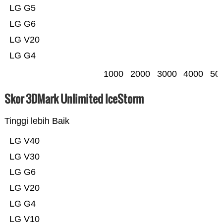
LG G5
LG G6
LG V20
LG G4
1000
2000
3000
4000
50
Skor 3DMark Unlimited IceStorm
Tinggi lebih Baik
LG V40
LG V30
LG G6
LG V20
LG G4
LG V10