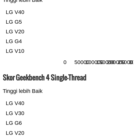
Tinggi lebih Baik
LG V40
LG G5
LG V20
LG G4
LG V10
0
50000
100000
150000
200000
250000
30
Skor Geekbench 4 Single-Thread
Tinggi lebih Baik
LG V40
LG V30
LG G6
LG V20