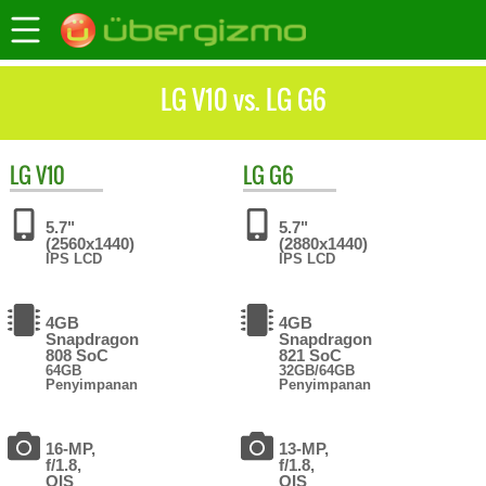
LG V10 vs. LG G6
LG
V10
LG
G6
5.7"
5.7"
(2560x1440)
(2880x1440)
IPS LCD
IPS LCD
4GB
4GB
Snapdragon
Snapdragon
808 SoC
821 SoC
64GB
32GB/64GB
Penyimpanan
Penyimpanan
16-MP,
13-MP,
f/1.8,
f/1.8,
OIS
OIS