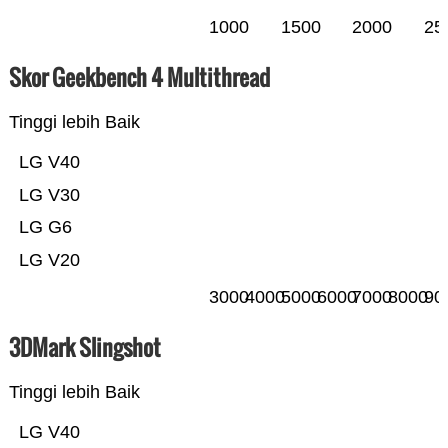
1000
1500
2000
25
Skor Geekbench 4 Multithread
Tinggi lebih Baik
LG V40
LG V30
LG G6
LG V20
3000
4000
5000
6000
7000
8000
90
3DMark Slingshot
Tinggi lebih Baik
LG V40