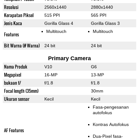
Resolusi
2560x1440
2880x1440
Kerapatan Piksel
515 PPI
565 PPI
Jenis Kaca
Gorilla Glass 4
Gorilla Glass 3
Multitouch
Multitouch
Features
Bit Warna (# Warna)
24 bit
24 bit
Primary Camera
Nama Produk
V10
G6
Megapixel
16-MP
13-MP
bukaan f/
f/1.8
f/1.8
Focal length (35mm)
30mm
Ukuran sensor
Kecil
Kecil
Fasa-pengesanan
autofokus
Kontras Autofokus
AF Features
Dua-Pixel fasa-