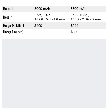
Baterai
3000 mAh
3300 mAh
IPxx, 192g
,
IP68, 163g
,
Desain
159.6x79.3x8.6 mm
148.9x71.9x7.9 mm
Harga (Sekitar)
$400
$244
Harga (Launch)
$650