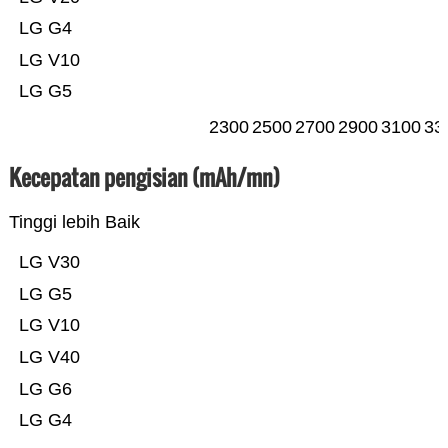
LG G4
LG V10
LG G5
2300
2500
2700
2900
3100
33
Kecepatan pengisian (mAh/mn)
Tinggi lebih Baik
LG V30
LG G5
LG V10
LG V40
LG G6
LG G4