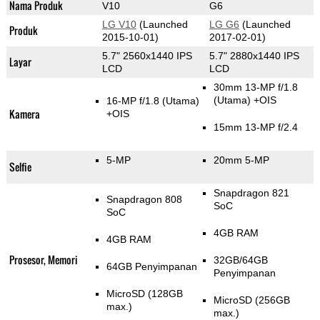
Nama Produk
V10
G6
LG V10
(Launched
LG G6
(Launched
Produk
2015-10-01)
2017-02-01)
5.7" 2560x1440 IPS
5.7" 2880x1440 IPS
Layar
LCD
LCD
30mm 13-MP f/1.8
(Utama)
+OIS
16-MP f/1.8
(Utama)
Kamera
+OIS
15mm 13-MP f/2.4
5-MP
20mm 5-MP
Selfie
Snapdragon 821
Snapdragon 808
SoC
SoC
4GB RAM
4GB RAM
Prosesor, Memori
32GB/64GB
64GB Penyimpanan
Penyimpanan
MicroSD (128GB
MicroSD (256GB
max.)
max.)