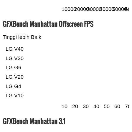
10000
20000
30000
40000
50000
60
GFXBench Manhattan Offscreen FPS
Tinggi lebih Baik
LG V40
LG V30
LG G6
LG V20
LG G4
LG V10
10
20
30
40
50
60
70
GFXBench Manhattan 3.1