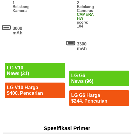
1
2
Belakang
Belakang
Kamera
Cameras
CAMERA
HW
score:
104
3000
mAh
3300
mAh
LG V10
News (31)
LG G6
News (96)
LG V10 Harga
$400. Pencarian
LG G6 Harga
$244. Pencarian
Spesifikasi Primer