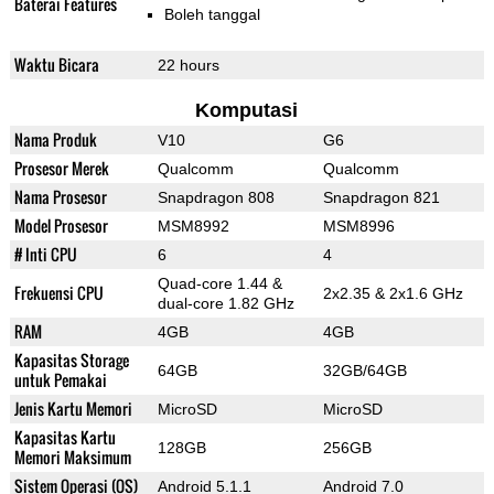
Baterai Features
Boleh tanggal
Waktu Bicara
22 hours
Komputasi
Nama Produk
V10
G6
Prosesor Merek
Qualcomm
Qualcomm
Nama Prosesor
Snapdragon 808
Snapdragon 821
Model Prosesor
MSM8992
MSM8996
# Inti CPU
6
4
Quad-core 1.44 &
Frekuensi CPU
2x2.35 & 2x1.6 GHz
dual-core 1.82 GHz
RAM
4GB
4GB
Kapasitas Storage
64GB
32GB/64GB
untuk Pemakai
Jenis Kartu Memori
MicroSD
MicroSD
Kapasitas Kartu
128GB
256GB
Memori Maksimum
Sistem Operasi (OS)
Android 5.1.1
Android 7.0