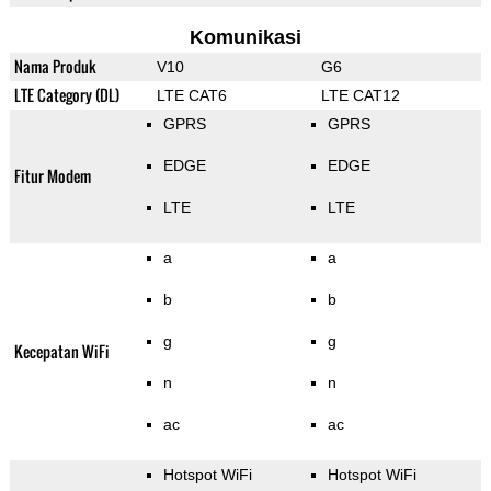
Komunikasi
Nama Produk
V10
G6
LTE Category (DL)
LTE CAT6
LTE CAT12
GPRS
GPRS
EDGE
EDGE
Fitur Modem
LTE
LTE
a
a
b
b
g
g
Kecepatan WiFi
n
n
ac
ac
Hotspot WiFi
Hotspot WiFi