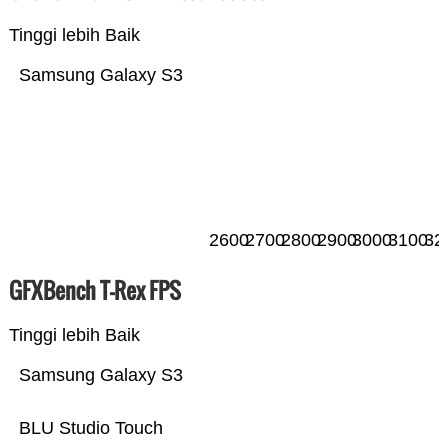
Tinggi lebih Baik
Samsung Galaxy S3
2600
2700
2800
2900
3000
3100
32
GFXBench T-Rex FPS
Tinggi lebih Baik
Samsung Galaxy S3
BLU Studio Touch