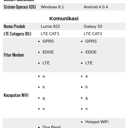
Sistem Operasi (OS)
Windows 8.1
Android 4.0.4
Komunikasi
Nama Produk
Lumia 822
Galaxy S3
LTE Category (DL)
LTE CAT3
LTE CAT3
GPRS
GPRS
EDGE
EDGE
Fitur Modem
LTE
LTE
a
a
b
b
Kecepatan WiFi
g
g
n
n
Hotspot WiFi
Dua Band