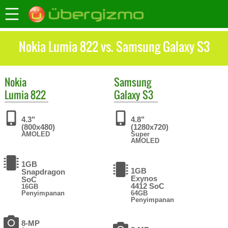
Nokia Lumia 822 vs. Samsung Galaxy S3
Nokia
Samsung
Lumia 822
Galaxy S3
4.3"
4.8"
(800x480)
(1280x720)
AMOLED
Super
AMOLED
1GB
1GB
Snapdragon
Exynos
SoC
4412 SoC
16GB
Penyimpanan
64GB
Penyimpanan
8-MP