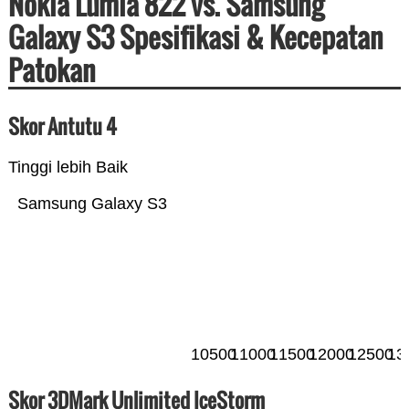
Nokia Lumia 822 vs. Samsung
Galaxy S3 Spesifikasi & Kecepatan
Patokan
Skor Antutu 4
Tinggi lebih Baik
Samsung Galaxy S3
10500
11000
11500
12000
12500
13
Skor 3DMark Unlimited IceStorm