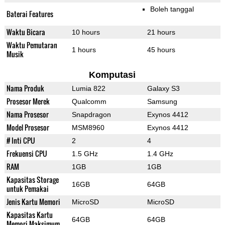
Boleh tanggal
Baterai Features
Waktu Bicara
10 hours
21 hours
Waktu Pemutaran
1 hours
45 hours
Musik
Komputasi
Nama Produk
Lumia 822
Galaxy S3
Prosesor Merek
Qualcomm
Samsung
Nama Prosesor
Snapdragon
Exynos 4412
Model Prosesor
MSM8960
Exynos 4412
# Inti CPU
2
4
Frekuensi CPU
1.5 GHz
1.4 GHz
RAM
1GB
1GB
Kapasitas Storage
16GB
64GB
untuk Pemakai
Jenis Kartu Memori
MicroSD
MicroSD
Kapasitas Kartu
64GB
64GB
Memori Maksimum