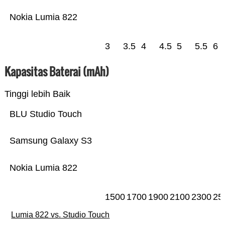
Nokia Lumia 822
3
3.5
4
4.5
5
5.5
6
Kapasitas Baterai (mAh)
Tinggi lebih Baik
BLU Studio Touch
Samsung Galaxy S3
Nokia Lumia 822
1500
1700
1900
2100
2300
25
Lumia 822 vs. Studio Touch