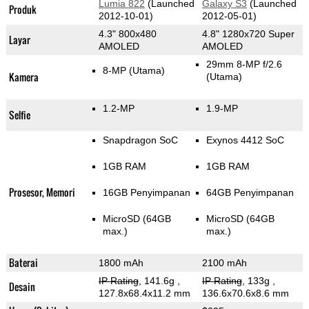
Lumia 822
(Launched
Galaxy S3
(Launched
Produk
2012-10-01)
2012-05-01)
4.3" 800x480
4.8" 1280x720 Super
Layar
AMOLED
AMOLED
29mm 8-MP f/2.6
8-MP
(Utama)
Kamera
(Utama)
1.2-MP
1.9-MP
Selfie
Snapdragon SoC
Exynos 4412 SoC
1GB RAM
1GB RAM
Prosesor, Memori
16GB Penyimpanan
64GB Penyimpanan
MicroSD (64GB
MicroSD (64GB
max.)
max.)
Baterai
1800 mAh
2100 mAh
IP Rating
, 141.6g
,
IP Rating
, 133g
,
Desain
127.8x68.4x11.2 mm
136.6x70.6x8.6 mm