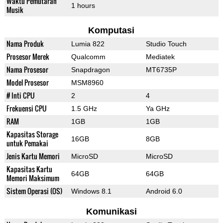
Waktu Pemutaran
1 hours
Musik
Komputasi
Nama Produk
Lumia 822
Studio Touch
Prosesor Merek
Qualcomm
Mediatek
Nama Prosesor
Snapdragon
MT6735P
Model Prosesor
MSM8960
# Inti CPU
2
4
Frekuensi CPU
1.5 GHz
Ya GHz
RAM
1GB
1GB
Kapasitas Storage
16GB
8GB
untuk Pemakai
Jenis Kartu Memori
MicroSD
MicroSD
Kapasitas Kartu
64GB
64GB
Memori Maksimum
Sistem Operasi (OS)
Windows 8.1
Android 6.0
Komunikasi