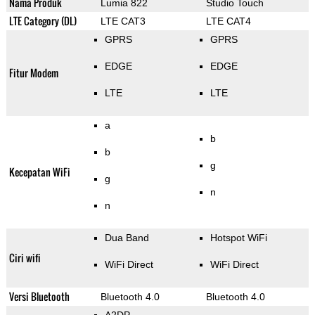
Nama Produk
Lumia 822
Studio Touch
LTE Category (DL)
LTE CAT3
LTE CAT4
GPRS
GPRS
EDGE
EDGE
Fitur Modem
LTE
LTE
a
b
b
g
Kecepatan WiFi
g
n
n
Dua Band
Hotspot WiFi
Ciri wifi
WiFi Direct
WiFi Direct
Versi Bluetooth
Bluetooth 4.0
Bluetooth 4.0