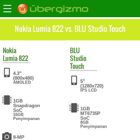
Nokia Lumia 822 vs. BLU Studio Touch
Nokia
BLU
Lumia 822
Studio
Touch
4.3"
(800x480)
5"
AMOLED
(1280x720)
IPS LCD
1GB
Snapdragon
1GB
SoC
MT6735P
16GB
SoC
Penyimpanan
8GB
Penyimpanan
8-MP