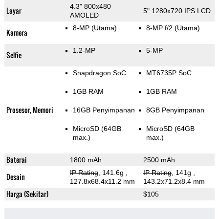
4.3" 800x480
Layar
5" 1280x720 IPS LCD
AMOLED
8-MP
(Utama)
8-MP f/2
(Utama)
Kamera
1.2-MP
5-MP
Selfie
Snapdragon SoC
MT6735P SoC
1GB RAM
1GB RAM
Prosesor, Memori
16GB Penyimpanan
8GB Penyimpanan
MicroSD (64GB
MicroSD (64GB
max.)
max.)
Baterai
1800 mAh
2500 mAh
IP Rating
, 141.6g
,
IP Rating
, 141g
,
Desain
127.8x68.4x11.2 mm
143.2x71.2x8.4 mm
Harga (Sekitar)
$105