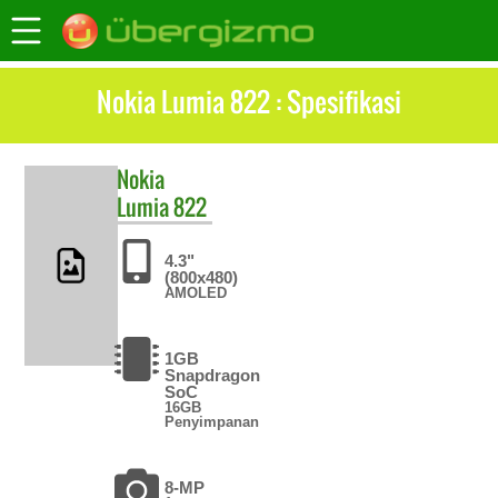
Nokia Lumia 822 : Spesifikasi
Nokia
Lumia 822
4.3"
(800x480)
AMOLED
1GB
Snapdragon
SoC
16GB
Penyimpanan
8-MP