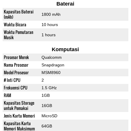
Baterai
Kapasitas Baterai
1800 mAh
(mAh)
Waktu Bicara
10 hours
Waktu Pemutaran
1 hours
Musik
Komputasi
Prosesor Merek
Qualcomm
Nama Prosesor
Snapdragon
Model Prosesor
MSM8960
# Inti CPU
2
Frekuensi CPU
1.5 GHz
RAM
1GB
Kapasitas Storage
16GB
untuk Pemakai
Jenis Kartu Memori
MicroSD
Kapasitas Kartu
64GB
Memori Maksimum