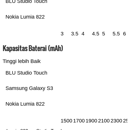
BLU Studio Touch
Nokia Lumia 822
3
3.5
4
4.5
5
5.5
6
Kapasitas Baterai (mAh)
Tinggi lebih Baik
BLU Studio Touch
Samsung Galaxy S3
Nokia Lumia 822
1500
1700
1900
2100
2300
25