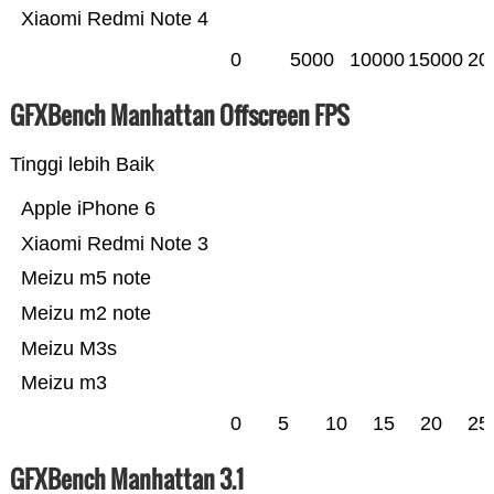
Xiaomi Redmi Note 4
0
5000
10000
15000
20
GFXBench Manhattan Offscreen FPS
Tinggi lebih Baik
Apple iPhone 6
Xiaomi Redmi Note 3
Meizu m5 note
Meizu m2 note
Meizu M3s
Meizu m3
0
5
10
15
20
25
GFXBench Manhattan 3.1