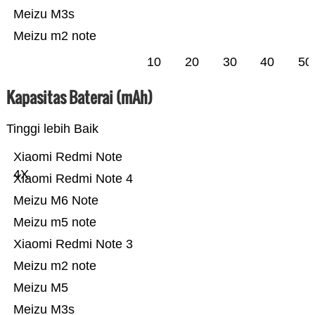
Meizu M3s
Meizu m2 note
10
20
30
40
50
Kapasitas Baterai (mAh)
Tinggi lebih Baik
Xiaomi Redmi Note
4X
Xiaomi Redmi Note 4
Meizu M6 Note
Meizu m5 note
Xiaomi Redmi Note 3
Meizu m2 note
Meizu M5
Meizu M3s