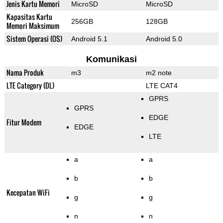
Jenis Kartu Memori
MicroSD
MicroSD
Kapasitas Kartu
256GB
128GB
Memori Maksimum
Sistem Operasi (OS)
Android 5.1
Android 5.0
Komunikasi
Nama Produk
m3
m2 note
LTE Category (DL)
LTE CAT4
GPRS
GPRS
EDGE
Fitur Modem
EDGE
LTE
a
a
b
b
Kecepatan WiFi
g
g
n
n