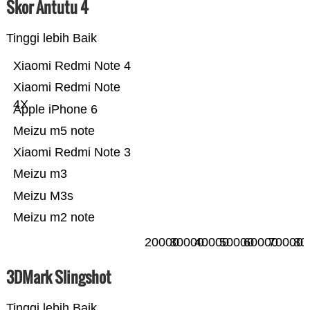
Skor Antutu 4
Tinggi lebih Baik
Xiaomi Redmi Note 4
Xiaomi Redmi Note
4X
Apple iPhone 6
Meizu m5 note
Xiaomi Redmi Note 3
Meizu m3
Meizu M3s
Meizu m2 note
20000
30000
40000
50000
60000
70000
80
3DMark Slingshot
Tinggi lebih Baik