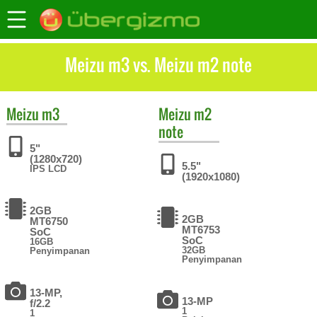
Meizu m3 vs. Meizu m2 note
Meizu
m3
Meizu
m2
note
5"
(1280x720)
5.5"
IPS LCD
(1920x1080)
2GB
2GB
MT6750
MT6753
SoC
SoC
16GB
32GB
Penyimpanan
Penyimpanan
13-MP,
13-MP
f/2.2
1
1