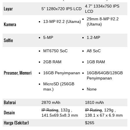
4.7" 1334x750 IPS
Layar
5" 1280x720 IPS LCD
LCD
29mm 8-MP f/2.2
13-MP f/2.2
(Utama)
Kamera
(Utama)
5-MP
1.2-MP
Selfie
MT6750 SoC
A8 SoC
2GB RAM
1GB RAM
Prosesor, Memori
16GB Penyimpanan
16GB/64GB/128GB
Penyimpanan
MicroSD (256GB
max.)
None
Baterai
2870 mAh
1810 mAh
IP Rating
, 132g
,
IP Rating
, 129g
,
Desain
141.5x69.5x8.3 mm
138.1 x 67 x 6.9 mm
Harga (Sekitar)
$265