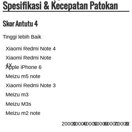
Spesifikasi & Kecepatan Patokan
Skor Antutu 4
Tinggi lebih Baik
Xiaomi Redmi Note 4
Xiaomi Redmi Note
4X
Apple iPhone 6
Meizu m5 note
Xiaomi Redmi Note 3
Meizu m3
Meizu M3s
Meizu m2 note
20000
30000
40000
50000
60000
70000
80