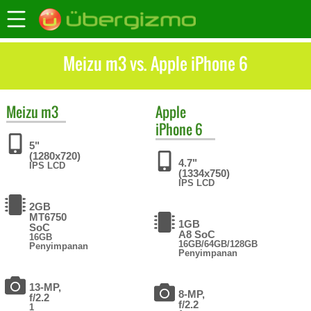
Meizu m3 vs. Apple iPhone 6
Meizu
m3
Apple
iPhone 6
5"
(1280x720)
4.7"
IPS LCD
(1334x750)
IPS LCD
2GB
MT6750
1GB
SoC
A8 SoC
16GB
16GB/64GB/128GB
Penyimpanan
Penyimpanan
13-MP,
8-MP,
f/2.2
f/2.2
1