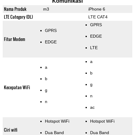
Komunikasi
Nama Produk
m3
iPhone 6
LTE Category (DL)
LTE CAT4
GPRS
GPRS
EDGE
Fitur Modem
EDGE
LTE
a
a
b
b
g
Kecepatan WiFi
g
n
n
ac
Hotspot WiFi
Hotspot WiFi
Ciri wifi
Dua Band
Dua Band