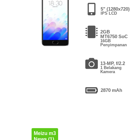
5" (1280x720)
IPS LCD
2GB
MT6750 SoC
16GB
Penyimpanan
13-MP, f/2.2
1 Belakang
Kamera
2870 mAh
Meizu m3
News (1)