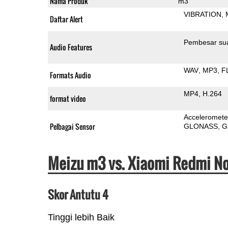
Nama Produk
m3
VIBRATION
Daftar Alert
Pembesar su
Audio Features
WAV
MP3
F
Formats Audio
MP4
H.264
format video
Acceleromete
Pelbagai Sensor
GLONASS
G
Meizu m3 vs. Xiaomi Redmi No
Skor Antutu 4
Tinggi lebih Baik