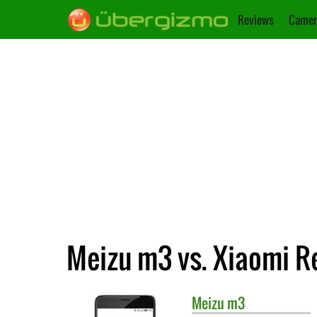
Reviews
Camer
Meizu m3 vs. Xiaomi R
Meizu
m3