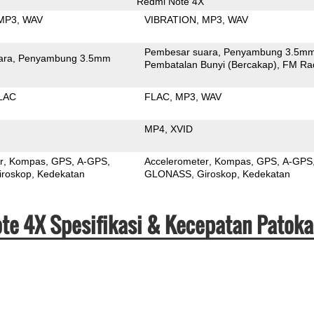
Redmi Note 4X
MP3
WAV
VIBRATION
MP3
WAV
Pembesar suara
Penyambung 3.5m
ara
Penyambung 3.5mm
Pembatalan Bunyi (Bercakap)
FM Ra
LAC
FLAC
MP3
WAV
MP4
XVID
r
Kompas
GPS
A-GPS
Accelerometer
Kompas
GPS
A-GPS
iroskop
Kedekatan
GLONASS
Giroskop
Kedekatan
te 4X Spesifikasi & Kecepatan Patok