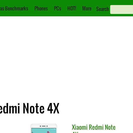
as Benchmarks
Phones
PCs
HOT!
More
Search
edmi Note 4X
Xiaomi
Redmi Note