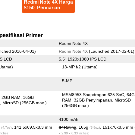
Redmi Note 4X Harga
$150. Pencarian
pesifikasi Primer
Redmi Note 4X
nched 2016-04-01)
Redmi Note 4X
(Launched 2017-02-01)
PS LCD
5.5" 1920x1080 IPS LCD
Utama)
13-MP f/2
(Utama)
5-MP
MSM8953 Snapdragon 625 SoC
64G
2GB RAM
16GB
RAM
32GB Penyimpanan
MicroSD
n
MicroSD (256GB max.)
(256GB max.)
4100 mAh
g
, 141.5x69.5x8.3 mm
IP Rating
, 165g
, 151x76x8.5 mm
(4.7oz)
(5.8oz)
inches)
x 2.99 x 0.33 inches)