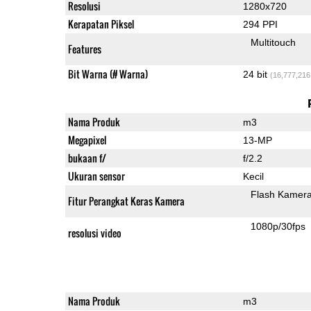
Resolusi
1280x720
Kerapatan Piksel
294 PPI
Multitouch
Features
Bit Warna (# Warna)
24 bit
(16,777,216
Nama Produk
m3
Megapixel
13-MP
bukaan f/
f/2.2
Ukuran sensor
Kecil
Flash Kamer
Fitur Perangkat Keras Kamera
1080p/30fps
resolusi video
Nama Produk
m3