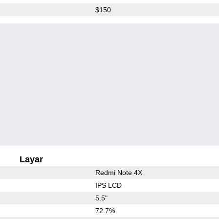
$150
Layar
Redmi Note 4X
IPS LCD
5.5"
72.7%