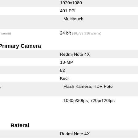
1920x1080
401 PPI
Multitouch
24 bit
 warna)
(16,777,216 warna)
Primary Camera
Redmi Note 4X
13-MP
f/2
Kecil
a
Flash Kamera
HDR Foto
1080p/30fps
720p/120fps
Baterai
Redmi Note 4X