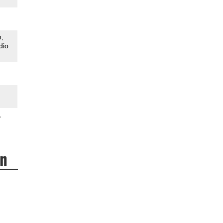
m
dio
an