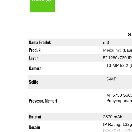
S
Nama Produk
m3
Produk
Meizu m3
(Lau
Layar
5" 1280x720 I
13-MP f/2.2
(
Kamera
5-MP
Selfie
MT6750 SoC
Prosesor, Memori
Penyimpana
Baterai
2870 mAh
IP Rating
, 132
Desain
(5.57 x 2.74 x 0.33 