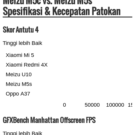
Meizu M5c vs. Meizu M5s
Spesifikasi & Kecepatan Patokan
Skor Antutu 4
Tinggi lebih Baik
Xiaomi Mi 5
Xiaomi Redmi 4X
Meizu U10
Meizu M5s
Oppo A37
0
50000
100000
15
GFXBench Manhattan Offscreen FPS
Tinggi lebih Baik