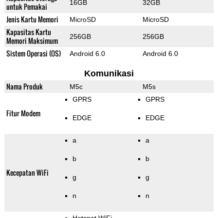
16GB
32GB
untuk Pemakai
Jenis Kartu Memori
MicroSD
MicroSD
Kapasitas Kartu
256GB
256GB
Memori Maksimum
Sistem Operasi (OS)
Android 6.0
Android 6.0
Komunikasi
Nama Produk
M5c
M5s
GPRS
GPRS
Fitur Modem
EDGE
EDGE
a
a
b
b
Kecepatan WiFi
g
g
n
n