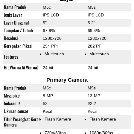
Nama Produk
M5c
M5s
Jenis Layar
IPS LCD
IPS LCD
Layar Diagonal
5"
5.2"
Tampilan / Tubuh
67.9%
69.4%
Resolusi
1280x720
1280x720
Kerapatan Piksel
294 PPI
282 PPI
Multitouch
Multitouch
Features
Bit Warna (# Warna)
24 bit
24 bit
Primary Camera
Nama Produk
M5c
M5s
Megapixel
8-MP
13-MP
bukaan f/
f/2
f/2.2
Ukuran sensor
Kecil
Kecil
Fitur Perangkat Keras
Flash Kamera
Flash Kamera
Kamera
720p/30fps
1080p/30fps