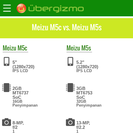
Meizu M5c vs. Meizu M5s
Meizu
M5c
Meizu
M5s
5"
5.2"
(1280x720)
(1280x720)
IPS LCD
IPS LCD
2GB
3GB
MT6737
MT6753
SoC
SoC
16GB
32GB
Penyimpanan
Penyimpanan
8-MP,
13-MP,
f/2
f/2.2
1
1