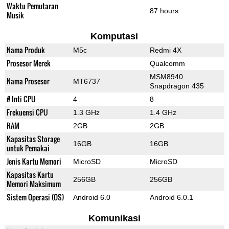
Waktu Pemutaran
87 hours
Musik
Komputasi
Nama Produk
M5c
Redmi 4X
Prosesor Merek
Qualcomm
MSM8940
Nama Prosesor
MT6737
Snapdragon 435
# Inti CPU
4
8
Frekuensi CPU
1.3 GHz
1.4 GHz
RAM
2GB
2GB
Kapasitas Storage
16GB
16GB
untuk Pemakai
Jenis Kartu Memori
MicroSD
MicroSD
Kapasitas Kartu
256GB
256GB
Memori Maksimum
Sistem Operasi (OS)
Android 6.0
Android 6.0.1
Komunikasi