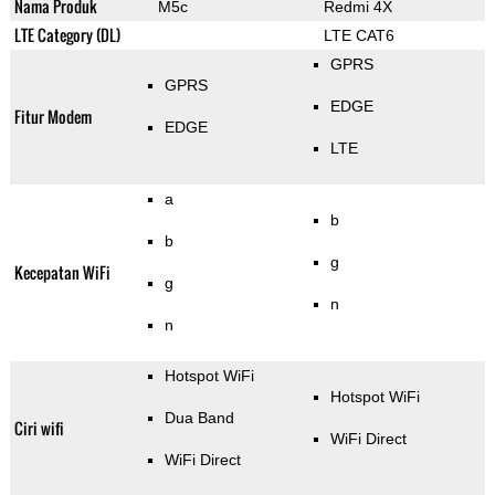
Nama Produk
M5c
Redmi 4X
LTE Category (DL)
LTE CAT6
GPRS
GPRS
EDGE
Fitur Modem
EDGE
LTE
a
b
b
g
Kecepatan WiFi
g
n
n
Hotspot WiFi
Hotspot WiFi
Dua Band
Ciri wifi
WiFi Direct
WiFi Direct