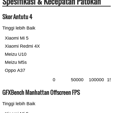
Spesifikasi & Kecepatan Patokan
Skor Antutu 4
Tinggi lebih Baik
Xiaomi Mi 5
Xiaomi Redmi 4X
Meizu U10
Meizu M5s
Oppo A37
0
50000
100000
15
GFXBench Manhattan Offscreen FPS
Tinggi lebih Baik