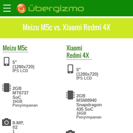
Meizu M5c vs. Xiaomi Redmi 4X
Meizu
M5c
Xiaomi
Redmi 4X
5"
(1280x720)
5"
IPS LCD
(1280x720)
IPS LCD
2GB
MT6737
2GB
SoC
MSM8940
16GB
Snapdragon
Penyimpanan
435 SoC
16GB
Penyimpanan
8-MP,
f/2
1