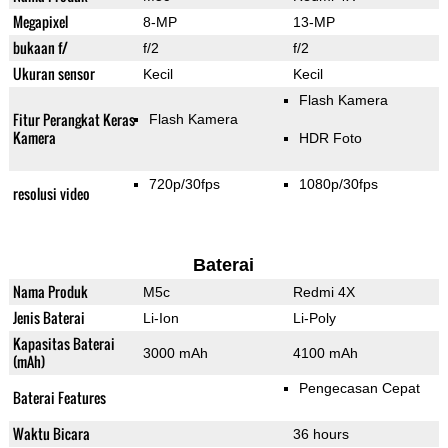
Megapixel
8-MP
13-MP
bukaan f/
f/2
f/2
Ukuran sensor
Kecil
Kecil
Flash Kamera
Fitur Perangkat Keras
Flash Kamera
Kamera
HDR Foto
720p/30fps
1080p/30fps
resolusi video
Baterai
Nama Produk
M5c
Redmi 4X
Jenis Baterai
Li-Ion
Li-Poly
Kapasitas Baterai
3000 mAh
4100 mAh
(mAh)
Pengecasan Cepat
Baterai Features
Waktu Bicara
36 hours