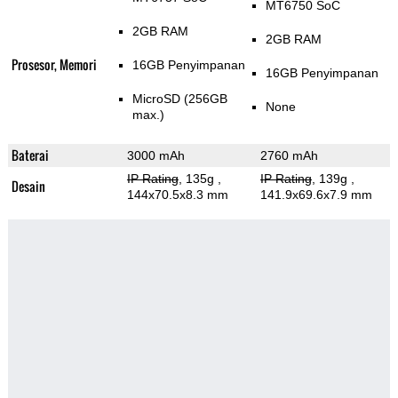
MT6750 SoC
2GB RAM
2GB RAM
Prosesor, Memori
16GB Penyimpanan
16GB Penyimpanan
MicroSD (256GB
None
max.)
Baterai
3000 mAh
2760 mAh
IP Rating
, 135g
,
IP Rating
, 139g
,
Desain
144x70.5x8.3 mm
141.9x69.6x7.9 mm