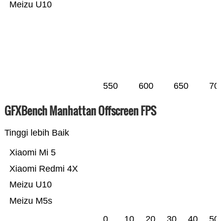
Meizu U10
550
600
650
70
GFXBench Manhattan Offscreen FPS
Tinggi lebih Baik
Xiaomi Mi 5
Xiaomi Redmi 4X
Meizu U10
Meizu M5s
0
10
20
30
40
50