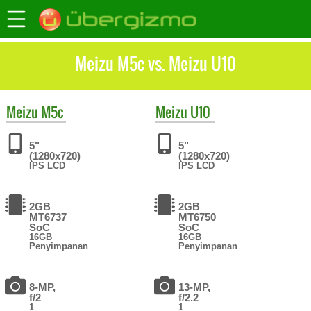
Meizu M5c vs. Meizu U10
Meizu
M5c
Meizu
U10
5"
5"
(1280x720)
(1280x720)
IPS LCD
IPS LCD
2GB
2GB
MT6737
MT6750
SoC
SoC
16GB
16GB
Penyimpanan
Penyimpanan
8-MP,
13-MP,
f/2
f/2.2
1
1