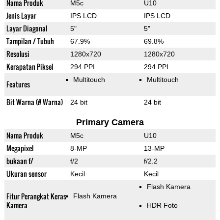
Nama Produk
M5c
U10
Jenis Layar
IPS LCD
IPS LCD
Layar Diagonal
5"
5"
Tampilan / Tubuh
67.9%
69.8%
Resolusi
1280x720
1280x720
Kerapatan Piksel
294 PPI
294 PPI
Multitouch
Multitouch
Features
Bit Warna (# Warna)
24 bit
24 bit
Primary Camera
Nama Produk
M5c
U10
Megapixel
8-MP
13-MP
bukaan f/
f/2
f/2.2
Ukuran sensor
Kecil
Kecil
Flash Kamera
Fitur Perangkat Keras
Flash Kamera
Kamera
HDR Foto