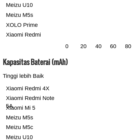
Meizu U10
Meizu M5s
XOLO Prime
Xiaomi Redmi
0
20
40
60
80
Kapasitas Baterai (mAh)
Tinggi lebih Baik
Xiaomi Redmi 4X
Xiaomi Redmi Note
5A
Xiaomi Mi 5
Meizu M5s
Meizu M5c
Meizu U10