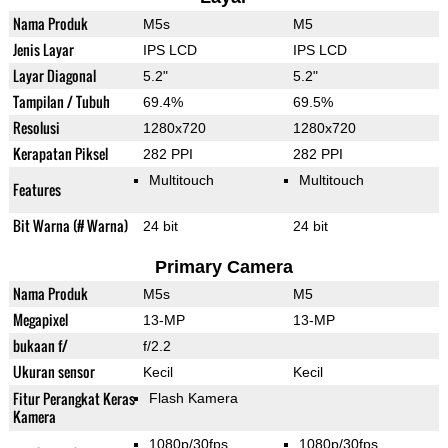
Nama Produk
M5s
M5
Jenis Layar
IPS LCD
IPS LCD
Layar Diagonal
5.2"
5.2"
Tampilan / Tubuh
69.4%
69.5%
Resolusi
1280x720
1280x720
Kerapatan Piksel
282 PPI
282 PPI
Multitouch
Multitouch
Features
Bit Warna (# Warna)
24 bit
24 bit
Primary Camera
Nama Produk
M5s
M5
Megapixel
13-MP
13-MP
bukaan f/
f/2.2
Ukuran sensor
Kecil
Kecil
Fitur Perangkat Keras
Flash Kamera
Kamera
1080p/30fps
1080p/30fps