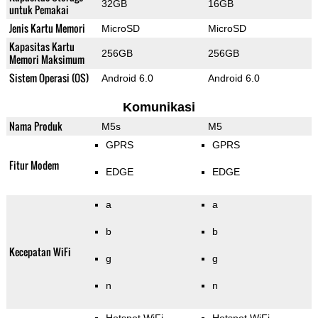
32GB
16GB
untuk Pemakai
Jenis Kartu Memori
MicroSD
MicroSD
Kapasitas Kartu
256GB
256GB
Memori Maksimum
Sistem Operasi (OS)
Android 6.0
Android 6.0
Komunikasi
Nama Produk
M5s
M5
GPRS
GPRS
Fitur Modem
EDGE
EDGE
a
a
b
b
Kecepatan WiFi
g
g
n
n