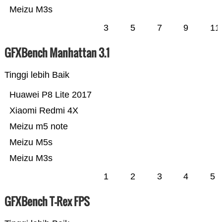
Meizu M3s
3
5
7
9
11
GFXBench Manhattan 3.1
Tinggi lebih Baik
Huawei P8 Lite 2017
Xiaomi Redmi 4X
Meizu m5 note
Meizu M5s
Meizu M3s
1
2
3
4
5
GFXBench T-Rex FPS