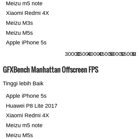
Meizu m5 note
Xiaomi Redmi 4X
Meizu M3s
Meizu M5s
Apple iPhone 5s
30000
35000
40000
45000
50000
55000
60
GFXBench Manhattan Offscreen FPS
Tinggi lebih Baik
Apple iPhone 5s
Huawei P8 Lite 2017
Xiaomi Redmi 4X
Meizu m5 note
Meizu M5s