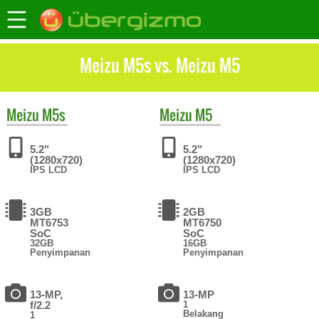
Meizu M5s vs. Meizu M5
Meizu
M5s
Meizu
M5
5.2"
5.2"
(1280x720)
(1280x720)
IPS LCD
IPS LCD
3GB
2GB
MT6753
MT6750
SoC
SoC
32GB
16GB
Penyimpanan
Penyimpanan
13-MP,
13-MP
f/2.2
1
Belakang
1