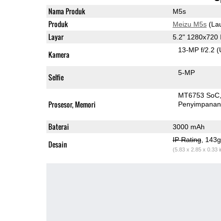
Nama Produk
M5s
Produk
Meizu M5s
(La
Layar
5.2" 1280x720
13-MP f/2.2
(
Kamera
5-MP
Selfie
MT6753 SoC
Prosesor, Memori
Penyimpana
Baterai
3000 mAh
IP Rating
, 143
Desain
(5.83 x 2.85 x 0.33 