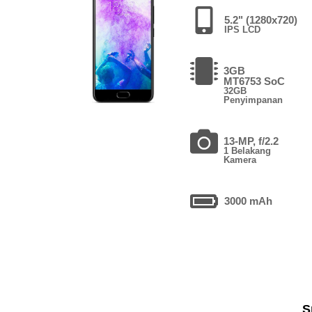
5.2" (1280x720)
IPS LCD
3GB
MT6753 SoC
32GB
Penyimpanan
13-MP, f/2.2
1 Belakang
Kamera
3000 mAh
S