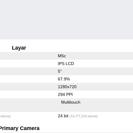
Layar
M5c
IPS LCD
5"
67.9%
1280x720
294 PPI
Multitouch
24 bit
 warna)
(16,777,216 warna)
Primary Camera