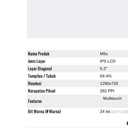
Nama Produk
M5s
Jenis Layar
IPS LCD
Layar Diagonal
5.2"
Tampilan / Tubuh
69.4%
Resolusi
1280x720
Kerapatan Piksel
282 PPI
Multitouch
Features
Bit Warna (# Warna)
24 bit
(16,777,216