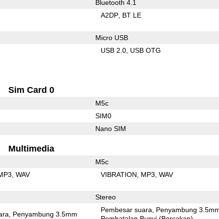
Bluetooth 4.1
A2DP
BT LE
Micro USB
USB 2.0
USB OTG
Sim Card 0
M5c
SIM0
Nano SIM
Multimedia
M5c
MP3
WAV
VIBRATION
MP3
WAV
Stereo
Pembesar suara
Penyambung 3.5m
ara
Penyambung 3.5mm
Pembatalan Bunyi (Bercakap)