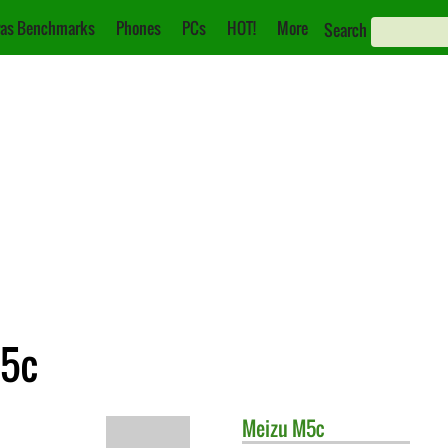
as Benchmarks
Phones
PCs
HOT!
More
Search
M5c
Meizu
M5c