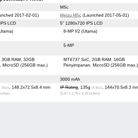
M5c
unched 2017-02-01)
Meizu M5c
(Launched 2017-05-01)
 IPS LCD
5" 1280x720 IPS LCD
Utama)
8-MP f/2
(Utama)
5-MP
3GB RAM
32GB
MT6737 SoC
2GB RAM
16GB
n
MicroSD (256GB max.)
Penyimpanan
MicroSD (256GB max.
3000 mAh
g
, 148.2x72.5x8.4 mm
IP Rating
, 135g
, 144x70.5x8.3 m
(5oz)
(4.8oz)
inches)
(5.67 x 2.78 x 0.33 inches)