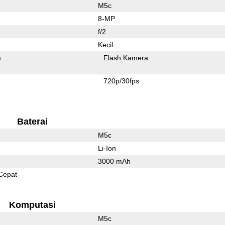
M5c
8-MP
f/2
Kecil
a
Flash Kamera
720p/30fps
Baterai
M5c
Li-Ion
3000 mAh
Cepat
Komputasi
M5c