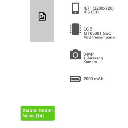
4.7" (1280x720)
IPS LCD
1GB
MT6589T SoC
4GB Penyimpanan
8-MP
1 Belakang
Kamera
2000 mAh
Xiaomi Redmi
News (14)