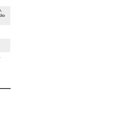
m
dio