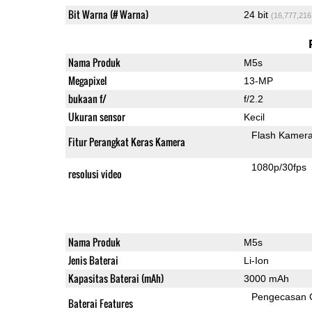
Bit Warna (# Warna)
24 bit
(16,777,216
Nama Produk
M5s
Megapixel
13-MP
bukaan f/
f/2.2
Ukuran sensor
Kecil
Flash Kamer
Fitur Perangkat Keras Kamera
1080p/30fps
resolusi video
Nama Produk
M5s
Jenis Baterai
Li-Ion
Kapasitas Baterai (mAh)
3000 mAh
Pengecasan 
Baterai Features