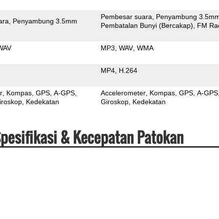
Pembesar suara
Penyambung 3.5m
ara
Penyambung 3.5mm
Pembatalan Bunyi (Bercakap)
FM Ra
WAV
MP3
WAV
WMA
MP4
H.264
r
Kompas
GPS
A-GPS
Accelerometer
Kompas
GPS
A-GPS
iroskop
Kedekatan
Giroskop
Kedekatan
pesifikasi & Kecepatan Patokan