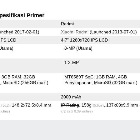
pesifikasi Primer
Redmi
unched 2017-02-01)
Xiaomi Redmi
(Launched 2013-07-01)
 IPS LCD
4.7" 1280x720 IPS LCD
Utama)
8-MP
(Utama)
1.3-MP
3GB RAM
32GB
MT6589T SoC
1GB RAM
4GB
n
MicroSD (256GB max.)
Penyimpanan
MicroSD (32GB max.)
2000 mAh
g
, 148.2x72.5x8.4 mm
IP Rating
, 158g
, 137x69x9.9 mm
(5oz)
(5.6oz)
inches)
x 2.72 x 0.39 inches)