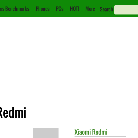
as Benchmarks
Phones
PCs
HOT!
More
Search
 Redmi
Xiaomi
Redmi