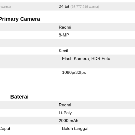
24 bit
 warna)
(16,777,216 warna)
Primary Camera
Redmi
8-MP
Kecil
a
Flash Kamera
HDR Foto
1080p/30fps
Baterai
Redmi
Li-Poly
2000 mAh
Cepat
Boleh tanggal