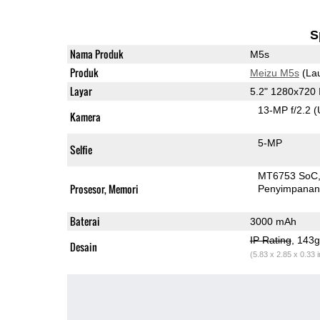
S
Nama Produk
M5s
Produk
Meizu M5s
(La
Layar
5.2" 1280x720
13-MP f/2.2
(
Kamera
5-MP
Selfie
MT6753 SoC
Prosesor, Memori
Penyimpana
Baterai
3000 mAh
IP Rating
, 143
Desain
(5.83 x 2.85 x 0.33 