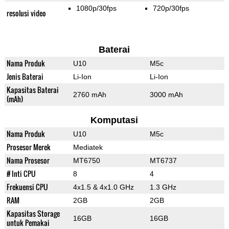
1080p/30fps
720p/30fps
resolusi video
Baterai
Nama Produk
U10
M5c
Jenis Baterai
Li-Ion
Li-Ion
Kapasitas Baterai
2760 mAh
3000 mAh
(mAh)
Komputasi
Nama Produk
U10
M5c
Prosesor Merek
Mediatek
Nama Prosesor
MT6750
MT6737
# Inti CPU
8
4
Frekuensi CPU
4x1.5 & 4x1.0 GHz
1.3 GHz
RAM
2GB
2GB
Kapasitas Storage
16GB
16GB
untuk Pemakai