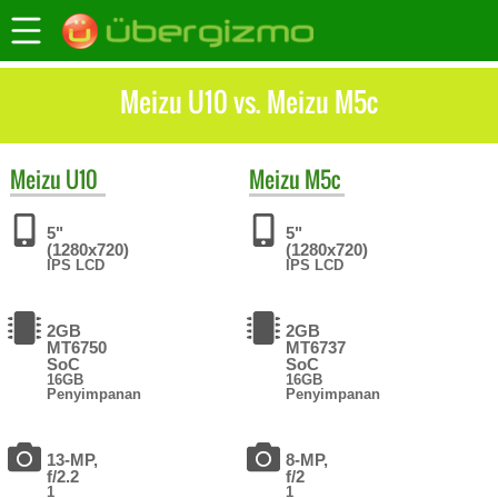
Meizu U10 vs. Meizu M5c
Meizu
U10
Meizu
M5c
5"
5"
(1280x720)
(1280x720)
IPS LCD
IPS LCD
2GB
2GB
MT6750
MT6737
SoC
SoC
16GB
16GB
Penyimpanan
Penyimpanan
13-MP,
8-MP,
f/2.2
f/2
1
1