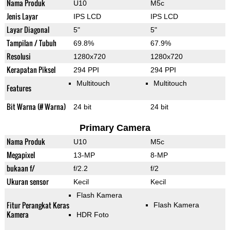
Nama Produk
U10
M5c
Jenis Layar
IPS LCD
IPS LCD
Layar Diagonal
5"
5"
Tampilan / Tubuh
69.8%
67.9%
Resolusi
1280x720
1280x720
Kerapatan Piksel
294 PPI
294 PPI
Multitouch
Multitouch
Features
Bit Warna (# Warna)
24 bit
24 bit
Primary Camera
Nama Produk
U10
M5c
Megapixel
13-MP
8-MP
bukaan f/
f/2.2
f/2
Ukuran sensor
Kecil
Kecil
Flash Kamera
Fitur Perangkat Keras
Flash Kamera
Kamera
HDR Foto