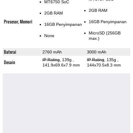
MT6750 SoC
2GB RAM
2GB RAM
Prosesor, Memori
16GB Penyimpanan
16GB Penyimpanan
MicroSD (256GB
None
max.)
Baterai
2760 mAh
3000 mAh
IP Rating
, 139g
,
IP Rating
, 135g
,
Desain
141.9x69.6x7.9 mm
144x70.5x8.3 mm