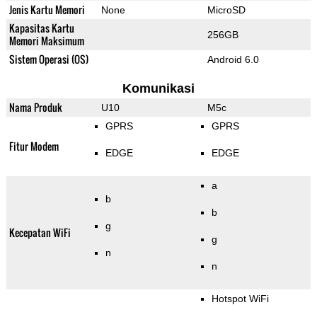
Jenis Kartu Memori
None
MicroSD
Kapasitas Kartu
256GB
Memori Maksimum
Sistem Operasi (OS)
Android 6.0
Komunikasi
Nama Produk
U10
M5c
GPRS
GPRS
Fitur Modem
EDGE
EDGE
a
b
b
g
Kecepatan WiFi
g
n
n
Hotspot WiFi