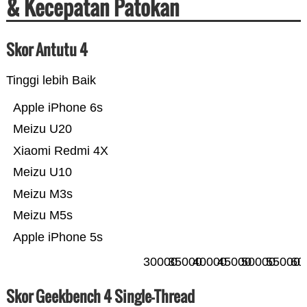
& Kecepatan Patokan
Skor Antutu 4
Tinggi lebih Baik
Apple iPhone 6s
Meizu U20
Xiaomi Redmi 4X
Meizu U10
Meizu M3s
Meizu M5s
Apple iPhone 5s
30000
35000
40000
45000
50000
55000
60
Skor Geekbench 4 Single-Thread