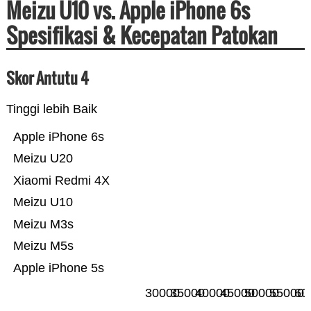
Meizu U10 vs. Apple iPhone 6s
Spesifikasi & Kecepatan Patokan
Skor Antutu 4
Tinggi lebih Baik
Apple iPhone 6s
Meizu U20
Xiaomi Redmi 4X
Meizu U10
Meizu M3s
Meizu M5s
Apple iPhone 5s
30000
35000
40000
45000
50000
55000
60