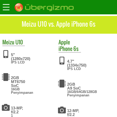
Meizu U10 vs. Apple iPhone 6s
Meizu
U10
Apple
iPhone 6s
5"
(1280x720)
4.7"
IPS LCD
(1334x750)
IPS LCD
2GB
MT6750
2GB
SoC
A9 SoC
16GB
16GB/64GB/128GB
Penyimpanan
Penyimpanan
13-MP,
12-MP,
f/2.2
f/2.2
1