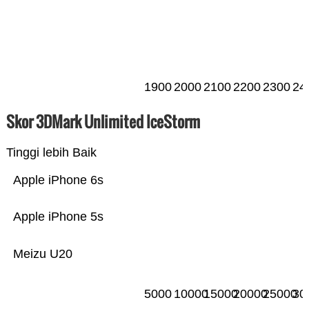
1900
2000
2100
2200
2300
24
Skor 3DMark Unlimited IceStorm
Tinggi lebih Baik
Apple iPhone 6s
Apple iPhone 5s
Meizu U20
5000
10000
15000
20000
25000
30