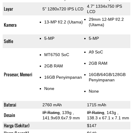
4.7" 1334x750 IPS
Layar
5" 1280x720 IPS LCD
LCD
29mm 12-MP f/2.2
13-MP f/2.2
(Utama)
Kamera
(Utama)
5-MP
5-MP
Selfie
A9 SoC
MT6750 SoC
2GB RAM
2GB RAM
Prosesor, Memori
16GB/64GB/128GB
16GB Penyimpanan
Penyimpanan
None
None
Baterai
2760 mAh
1715 mAh
IP Rating
, 139g
,
IP Rating
, 143g
,
Desain
141.9x69.6x7.9 mm
138.3 x 67.1 x 7.1 mm
Harga (Sekitar)
$147