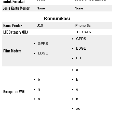
untuk Pemakai
Jenis Kartu Memori
None
None
Komunikasi
Nama Produk
U10
iPhone 6s
LTE Category (DL)
LTE CAT6
GPRS
GPRS
EDGE
Fitur Modem
EDGE
LTE
a
b
b
g
g
Kecepatan WiFi
n
n
ac