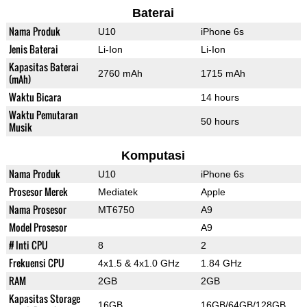
Baterai
Nama Produk
U10
iPhone 6s
Jenis Baterai
Li-Ion
Li-Ion
Kapasitas Baterai
2760 mAh
1715 mAh
(mAh)
Waktu Bicara
14 hours
Waktu Pemutaran
50 hours
Musik
Komputasi
Nama Produk
U10
iPhone 6s
Prosesor Merek
Mediatek
Apple
Nama Prosesor
MT6750
A9
Model Prosesor
A9
# Inti CPU
8
2
Frekuensi CPU
4x1.5 & 4x1.0 GHz
1.84 GHz
RAM
2GB
2GB
Kapasitas Storage
16GB
16GB/64GB/128GB