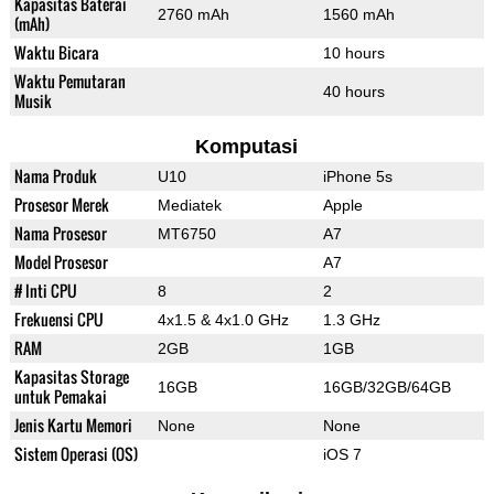
Kapasitas Baterai
2760 mAh
1560 mAh
(mAh)
Waktu Bicara
10 hours
Waktu Pemutaran
40 hours
Musik
Komputasi
Nama Produk
U10
iPhone 5s
Prosesor Merek
Mediatek
Apple
Nama Prosesor
MT6750
A7
Model Prosesor
A7
# Inti CPU
8
2
Frekuensi CPU
4x1.5 & 4x1.0 GHz
1.3 GHz
RAM
2GB
1GB
Kapasitas Storage
16GB
16GB/32GB/64GB
untuk Pemakai
Jenis Kartu Memori
None
None
Sistem Operasi (OS)
iOS 7