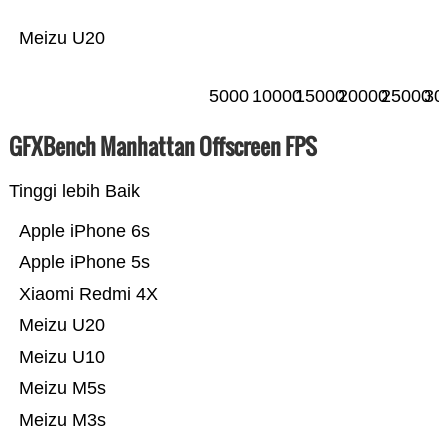
Meizu U20
5000
10000
15000
20000
25000
30
GFXBench Manhattan Offscreen FPS
Tinggi lebih Baik
Apple iPhone 6s
Apple iPhone 5s
Xiaomi Redmi 4X
Meizu U20
Meizu U10
Meizu M5s
Meizu M3s