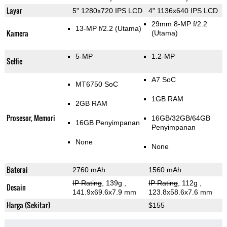
Layar
5" 1280x720 IPS LCD
4" 1136x640 IPS LCD
29mm 8-MP f/2.2
13-MP f/2.2
(Utama)
Kamera
(Utama)
5-MP
1.2-MP
Selfie
A7 SoC
MT6750 SoC
1GB RAM
2GB RAM
Prosesor, Memori
16GB/32GB/64GB
16GB Penyimpanan
Penyimpanan
None
None
Baterai
2760 mAh
1560 mAh
IP Rating
, 139g
,
IP Rating
, 112g
,
Desain
141.9x69.6x7.9 mm
123.8x58.6x7.6 mm
Harga (Sekitar)
$155