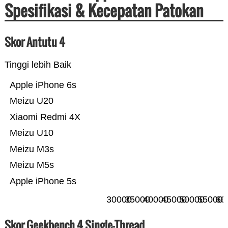
Spesifikasi & Kecepatan Patokan
Skor Antutu 4
Tinggi lebih Baik
Apple iPhone 6s
Meizu U20
Xiaomi Redmi 4X
Meizu U10
Meizu M3s
Meizu M5s
Apple iPhone 5s
30000
35000
40000
45000
50000
55000
60
Skor Geekbench 4 Single-Thread