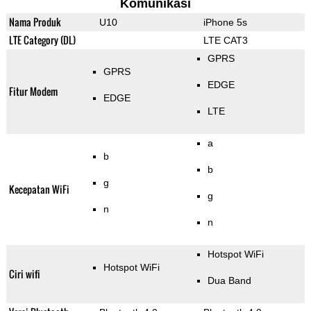
Komunikasi
Nama Produk
U10
iPhone 5s
LTE Category (DL)
LTE CAT3
GPRS
GPRS
EDGE
Fitur Modem
EDGE
LTE
a
b
b
g
Kecepatan WiFi
g
n
n
Hotspot WiFi
Hotspot WiFi
Ciri wifi
Dua Band