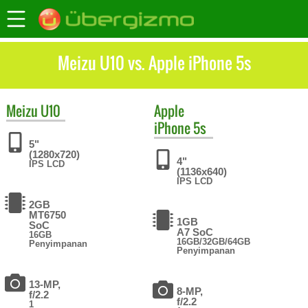
Meizu U10 vs. Apple iPhone 5s
Meizu
U10
Apple
iPhone 5s
5"
(1280x720)
4"
IPS LCD
(1136x640)
IPS LCD
2GB
MT6750
1GB
SoC
A7 SoC
16GB
16GB/32GB/64GB
Penyimpanan
Penyimpanan
13-MP,
8-MP,
f/2.2
f/2.2
1