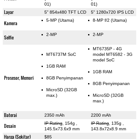
01)
01)
Layar
5" 854x480 TFT LCD
5" 1280x720 IPS LCD
5-MP
(Utama)
8-MP f/2
(Utama)
Kamera
2-MP
2-MP
Selfie
MT6735P - 4G
MT6737M SoC
model MT6582 - 3G
model SoC
1GB RAM
1GB RAM
Prosesor, Memori
8GB Penyimpanan
8GB Penyimpanan
MicroSD (32GB
max.)
MicroSD (32GB
max.)
Baterai
2350 mAh
2200 mAh
IP Rating
, 154g
,
IP Rating
, 135g
,
Desain
145.5x73.6x9 mm
143.8x72x8.9 mm
Harga (Sekitar)
$85