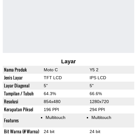
Layar
Nama Produk
Moto C
Y5 2
Jenis Layar
TFT LCD
IPS LCD
Layar Diagonal
5"
5"
Tampilan / Tubuh
64.3%
66.6%
Resolusi
854x480
1280x720
Kerapatan Piksel
196 PPI
294 PPI
Multitouch
Multitouch
Features
Bit Warna (# Warna)
24 bit
24 bit