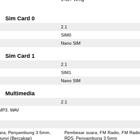
Sim Card 0
2.1
SIM0
Nano SIM
Sim Card 1
2.1
SIM1
Nano SIM
Multimedia
2.1
MP3
WAV
ara
Penyambung 3.5mm
Pembesar suara
FM Radio
FM Radi
unyi (Bercakap)
RDS
Penyambung 3.5mm