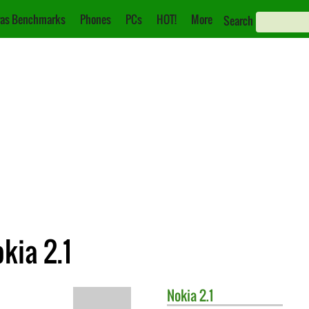
as Benchmarks
Phones
PCs
HOT!
More
Search
kia 2.1
Nokia
2.1