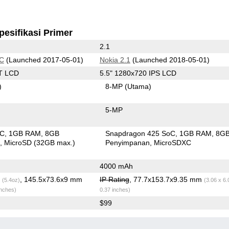
pesifikasi Primer
2.1
 C
(Launched 2017-05-01)
Nokia 2.1
(Launched 2018-05-01)
T LCD
5.5" 1280x720 IPS LCD
)
8-MP
(Utama)
5-MP
oC
1GB RAM
8GB
Snapdragon 425 SoC
1GB RAM
8G
n
MicroSD (32GB max.)
Penyimpanan
MicroSDXC
4000 mAh
g
, 145.5x73.6x9 mm
IP Rating
, 77.7x153.7x9.35 mm
(5.4oz)
(3.06 x 6.
inches)
0.37 inches)
$99