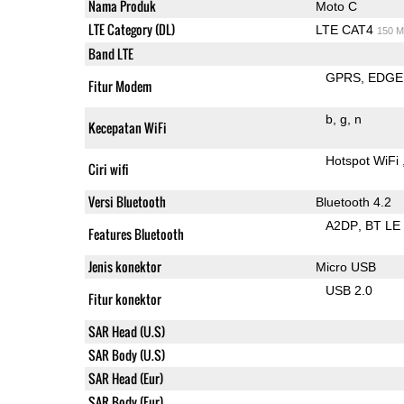
Nama Produk
Moto C
LTE Category (DL)
LTE CAT4
150 M
Band LTE
GPRS
EDGE
Fitur Modem
b
g
n
Kecepatan WiFi
Hotspot WiFi
Ciri wifi
Versi Bluetooth
Bluetooth 4.2
A2DP
BT LE
Features Bluetooth
Jenis konektor
Micro USB
USB 2.0
Fitur konektor
SAR Head (U.S)
SAR Body (U.S)
SAR Head (Eur)
SAR Body (Eur)