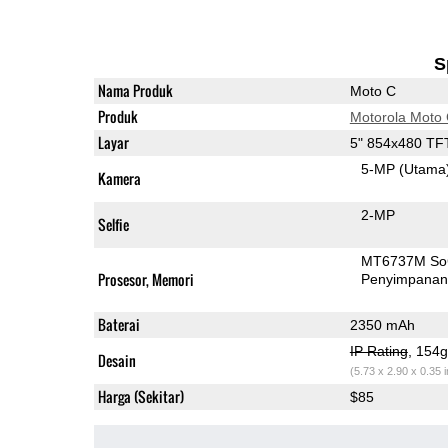
S
Nama Produk
Moto C
Produk
Motorola Moto
Layar
5" 854x480 TF
5-MP
(Utama
Kamera
2-MP
Selfie
MT6737M S
Prosesor, Memori
Penyimpana
Baterai
2350 mAh
IP Rating
, 154
Desain
(5.73 x 2.90 x 0.35 
Harga (Sekitar)
$85