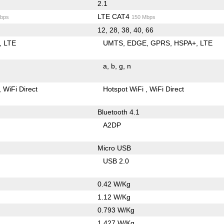
2.1
LTE CAT4
bps
150 Mbps
12, 28, 38, 40, 66
LTE
UMTS
EDGE
GPRS
HSPA+
LTE
a
b
g
n
WiFi Direct
Hotspot WiFi
WiFi Direct
Bluetooth 4.1
A2DP
Micro USB
USB 2.0
0.42 W/Kg
1.12 W/Kg
0.793 W/Kg
1.427 W/Kg