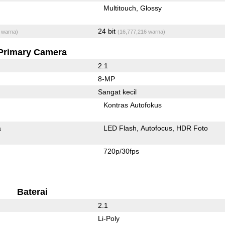
Multitouch
Glossy
24 bit
 warna)
(16,777,216 warna)
Primary Camera
2.1
8-MP
Sangat kecil
Kontras Autofokus
a
LED Flash
Autofocus
HDR Foto
720p/30fps
Baterai
2.1
Li-Poly