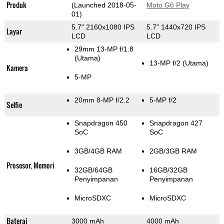
Produk
(Launched 2018-05-
Moto G6 Play
01)
5.7" 2160x1080 IPS
5.7" 1440x720 IPS
Layar
LCD
LCD
29mm 13-MP f/1.8
(Utama)
13-MP f/2
(Utama)
Kamera
5-MP
20mm 8-MP f/2.2
5-MP f/2
Selfie
Snapdragon 450
Snapdragon 427
SoC
SoC
3GB/4GB RAM
2GB/3GB RAM
Prosesor, Memori
32GB/64GB
16GB/32GB
Penyimpanan
Penyimpanan
MicroSDXC
MicroSDXC
Baterai
3000 mAh
4000 mAh