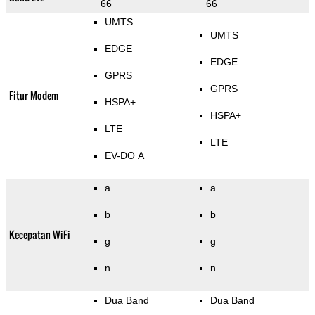
66
66
UMTS
UMTS
EDGE
EDGE
GPRS
GPRS
Fitur Modem
HSPA+
HSPA+
LTE
LTE
EV-DO A
a
a
b
b
Kecepatan WiFi
g
g
n
n
Dua Band
Dua Band