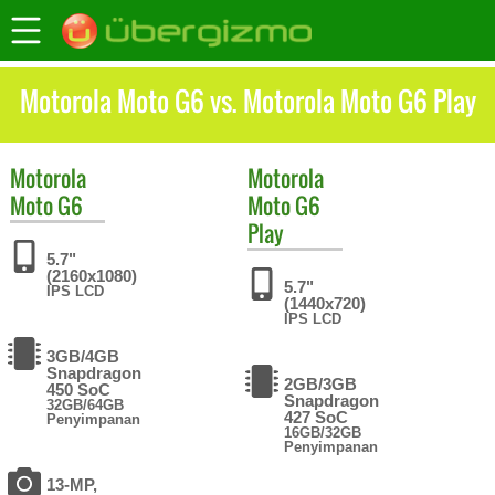
Motorola Moto G6 vs. Motorola Moto G6 Play
Motorola
Motorola
Moto G6
Moto G6
Play
5.7"
(2160x1080)
5.7"
IPS LCD
(1440x720)
IPS LCD
3GB/4GB
Snapdragon
2GB/3GB
450 SoC
Snapdragon
32GB/64GB
427 SoC
Penyimpanan
16GB/32GB
Penyimpanan
13-MP,