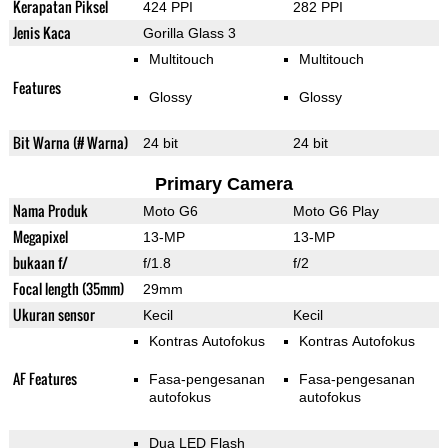
Kerapatan Piksel
424 PPI
282 PPI
Jenis Kaca
Gorilla Glass 3
Multitouch
Multitouch
Features
Glossy
Glossy
Bit Warna (# Warna)
24 bit
24 bit
Primary Camera
Nama Produk
Moto G6
Moto G6 Play
Megapixel
13-MP
13-MP
bukaan f/
f/1.8
f/2
Focal length (35mm)
29mm
Ukuran sensor
Kecil
Kecil
Kontras Autofokus
Kontras Autofokus
AF Features
Fasa-pengesanan
Fasa-pengesanan
autofokus
autofokus
Dua LED Flash