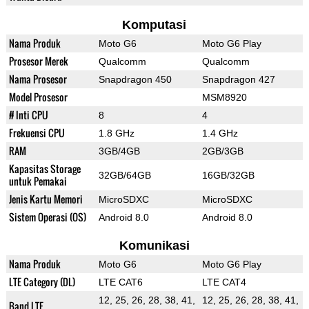
Komputasi
Nama Produk
Moto G6
Moto G6 Play
Prosesor Merek
Qualcomm
Qualcomm
Nama Prosesor
Snapdragon 450
Snapdragon 427
Model Prosesor
MSM8920
# Inti CPU
8
4
Frekuensi CPU
1.8 GHz
1.4 GHz
RAM
3GB/4GB
2GB/3GB
Kapasitas Storage
32GB/64GB
16GB/32GB
untuk Pemakai
Jenis Kartu Memori
MicroSDXC
MicroSDXC
Sistem Operasi (OS)
Android 8.0
Android 8.0
Komunikasi
Nama Produk
Moto G6
Moto G6 Play
LTE Category (DL)
LTE CAT6
LTE CAT4
12, 25, 26, 28, 38, 41,
12, 25, 26, 28, 38, 41,
Band LTE