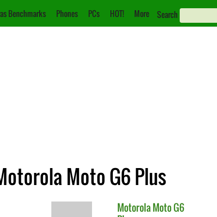
as Benchmarks
Phones
PCs
HOT!
More
Search
Motorola Moto G6 Plus
Motorola
Moto G6