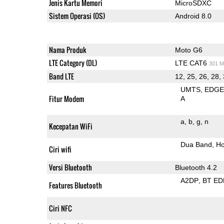
Jenis Kartu Memori
MicroSDXC
Sistem Operasi (OS)
Android 8.0
Nama Produk
Moto G6
LTE Category (DL)
LTE CAT6
301 M
Band LTE
12, 25, 26, 28,
UMTS
EDG
Fitur Modem
A
a
b
g
n
Kecepatan WiFi
Dua Band
Ho
Ciri wifi
Versi Bluetooth
Bluetooth 4.2
A2DP
BT ED
Features Bluetooth
Ciri NFC