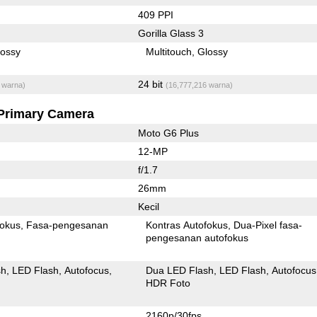
409 PPI
Gorilla Glass 3
lossy
Multitouch
Glossy
24 bit
 warna)
(16,777,216 warna)
Primary Camera
Moto G6 Plus
12-MP
f/1.7
26mm
Kecil
fokus
Fasa-pengesanan
Kontras Autofokus
Dua-Pixel fasa-
pengesanan autofokus
sh
LED Flash
Autofocus
Dua LED Flash
LED Flash
Autofocus
HDR Foto
2160p/30fps