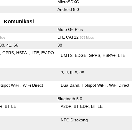
MicroSDXC
Android 8.0
Komunikasi
Moto G6 Plus
LTE CAT12
bps
603 Mbps
 38, 41, 66
38
E
GPRS
HSPA+
LTE
EV-DO
UMTS
EDGE
GPRS
HSPA+
LTE
a
b
g
n
ac
tspot WiFi
WiFi Direct
Dua Band
Hotspot WiFi
WiFi Direct
Bluetooth 5.0
R
BT LE
A2DP
BT EDR
BT LE
NFC Disokong