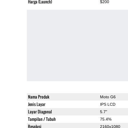
Harga (Launch)
$200
Nama Produk
Moto G6
Jenis Layar
IPS LCD
Layar Diagonal
5.7"
Tampilan / Tubuh
75.4%
Resolusi
2160x1080