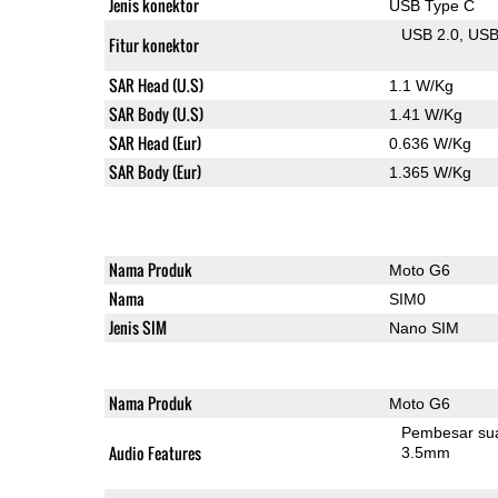
Jenis konektor
USB Type C
USB 2.0
US
Fitur konektor
SAR Head (U.S)
1.1 W/Kg
SAR Body (U.S)
1.41 W/Kg
SAR Head (Eur)
0.636 W/Kg
SAR Body (Eur)
1.365 W/Kg
Nama Produk
Moto G6
Nama
SIM0
Jenis SIM
Nano SIM
Nama Produk
Moto G6
Pembesar su
Audio Features
3.5mm