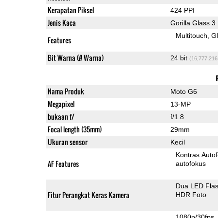
Kerapatan Piksel
424 PPI
Jenis Kaca
Gorilla Glass 3
Multitouch
G
Features
Bit Warna (# Warna)
24 bit
(16,777,216
Nama Produk
Moto G6
Megapixel
13-MP
bukaan f/
f/1.8
Focal length (35mm)
29mm
Ukuran sensor
Kecil
Kontras Auto
AF Features
autofokus
Dua LED Fla
Fitur Perangkat Keras Kamera
HDR Foto
1080p/30fps