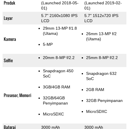
Produk
(Launched 2018-05-
(Launched 2019-02-
01)
01)
5.7" 2160x1080 IPS
5.7" 1512x720 IPS
Layar
LCD
LCD
29mm 13-MP f/1.8
(Utama)
26mm 13-MP f/2
Kamera
(Utama)
5-MP
20mm 8-MP f/2.2
25mm 8-MP f/2.2
Selfie
Snapdragon 450
Snapdragon 632
SoC
SoC
3GB/4GB RAM
2GB RAM
Prosesor, Memori
32GB/64GB
32GB Penyimpanan
Penyimpanan
MicroSDXC
MicroSDXC
Baterai
3000 mAh
3000 mAh