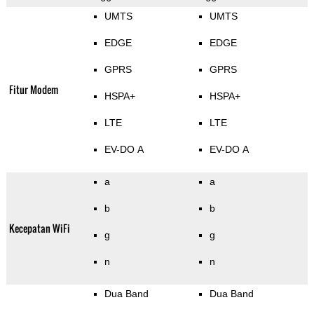
UMTS
UMTS
EDGE
EDGE
GPRS
GPRS
Fitur Modem
HSPA+
HSPA+
LTE
LTE
EV-DO A
EV-DO A
a
a
b
b
Kecepatan WiFi
g
g
n
n
Dua Band
Dua Band