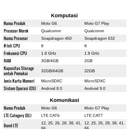
Komputasi
Nama Produk
Moto G6
Moto G7 Play
Prosesor Merek
Qualcomm
Qualcomm
Nama Prosesor
Snapdragon 450
Snapdragon 632
# Inti CPU
8
8
Frekuensi CPU
1.8 GHz
1.8 GHz
RAM
3GB/4GB
2GB
Kapasitas Storage
32GB/64GB
32GB
untuk Pemakai
Jenis Kartu Memori
MicroSDXC
MicroSDXC
Sistem Operasi (OS)
Android 8.0
Android 9.0
Komunikasi
Nama Produk
Moto G6
Moto G7 Play
LTE Category (DL)
LTE CAT6
LTE CAT7
12, 25, 26, 28, 38, 41,
12, 25, 26, 28, 38, 41,
Band LTE
66
66