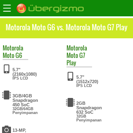
Motorola Moto G6 vs. Motorola Moto G7 Play
Motorola
Motorola
Moto G6
Moto G7
Play
5.7"
(2160x1080)
5.7"
IPS LCD
(1512x720)
IPS LCD
3GB/4GB
Snapdragon
2GB
450 SoC
Snapdragon
32GB/64GB
632 SoC
Penyimpanan
32GB
Penyimpanan
13-MP,