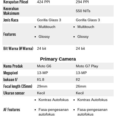
Kerapatan Piksel
424 PPI
294 PPI
Kecerahan
550 NITs
Maksimum
Jenis Kaca
Gorilla Glass 3
Gorilla Glass 3
Multitouch
Multitouch
Features
Glossy
Glossy
Bit Warna (# Warna)
24 bit
24 bit
Primary Camera
Nama Produk
Moto G6
Moto G7 Play
Megapixel
13-MP
13-MP
bukaan f/
f/1.8
f/2
Focal length (35mm)
29mm
26mm
Ukuran sensor
Kecil
Kecil
Kontras Autofokus
Kontras Autofokus
AF Features
Fasa-pengesanan
Fasa-pengesanan
autofokus
autofokus