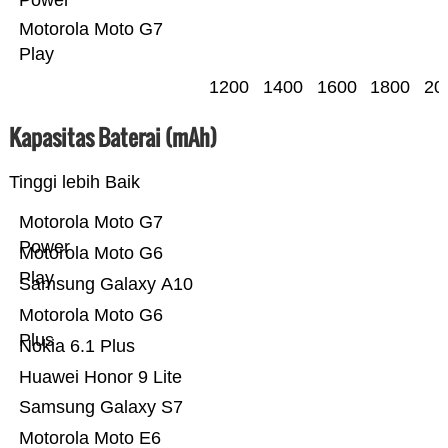
Power
Motorola Moto G7
Play
1200
1400
1600
1800
20
Kapasitas Baterai (mAh)
Tinggi lebih Baik
Motorola Moto G7
Power
Motorola Moto G6
Play
Samsung Galaxy A10
Motorola Moto G6
Plus
Nokia 6.1 Plus
Huawei Honor 9 Lite
Samsung Galaxy S7
Motorola Moto E6