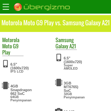
Motorola Moto G9 Play vs. Samsung Galaxy A21
Motorola
Samsung
Moto G9
Galaxy A21
Play
6.5"
(1600x720)
6.5"
Super
(1600x720)
AMOLED
IPS LCD
3GB
4GB
MT6765)
Snapdragon
SoC
662 SoC
32GB
64GB
Penyimpanan
Penyimpanan