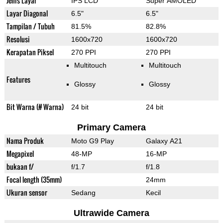
Jenis Layar
IPS LCD
Super AMOLED
Layar Diagonal
6.5"
6.5"
Tampilan / Tubuh
81.5%
82.8%
Resolusi
1600x720
1600x720
Kerapatan Piksel
270 PPI
270 PPI
Multitouch
Multitouch
Features
Glossy
Glossy
Bit Warna (# Warna)
24 bit
24 bit
Primary Camera
Nama Produk
Moto G9 Play
Galaxy A21
Megapixel
48-MP
16-MP
bukaan f/
f/1.7
f/1.8
Focal length (35mm)
24mm
Ukuran sensor
Sedang
Kecil
Ultrawide Camera