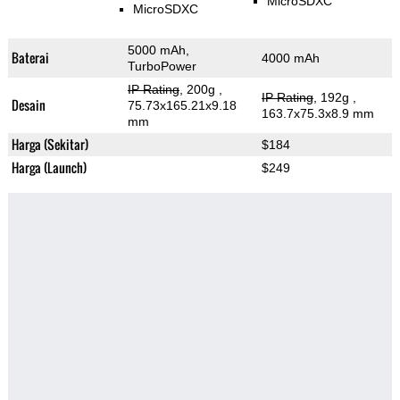
MicroSDXC
MicroSDXC
5000 mAh,
Baterai
4000 mAh
TurboPower
IP Rating
, 200g
,
IP Rating
, 192g
,
Desain
75.73x165.21x9.18
163.7x75.3x8.9 mm
mm
Harga (Sekitar)
$184
Harga (Launch)
$249