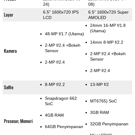
24)
08)
6.5" 1600x720 IPS
6.5" 1600x720 Super
Layar
LCD
AMOLED
24mm 16-MP f/1.8
(Utama)
48-MP f/1.7
(Utama)
14mm 8-MP f/2.2
2-MP f/2.4
+Bokeh
Kamera
Sensor
2-MP f/2.4
+Bokeh
Sensor
2-MP f/2.4
2-MP f/2.4
8-MP f/2.2
13-MP f/2
Selfie
Snapdragon 662
MT6765) SoC
SoC
3GB RAM
4GB RAM
Prosesor, Memori
32GB Penyimpanan
64GB Penyimpanan