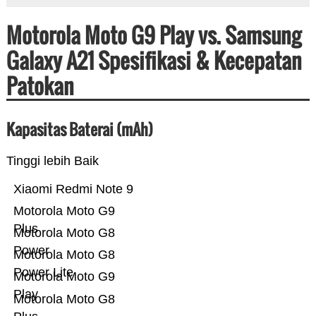
Motorola Moto G9 Play vs. Samsung
Galaxy A21 Spesifikasi & Kecepatan
Patokan
Kapasitas Baterai (mAh)
Tinggi lebih Baik
Xiaomi Redmi Note 9
Motorola Moto G9
Plus
Motorola Moto G8
Power
Motorola Moto G8
Power Lite
Motorola Moto G9
Play
Motorola Moto G8