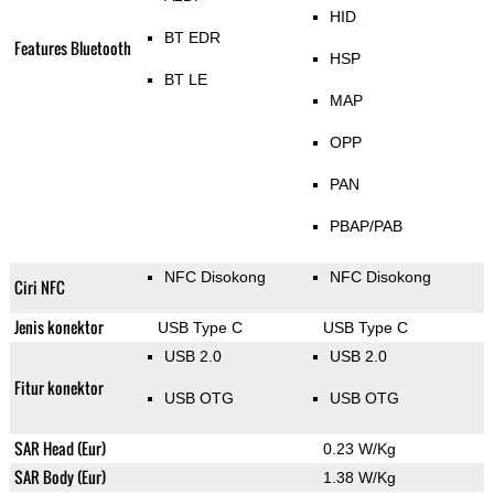
HID
BT EDR
Features Bluetooth
HSP
BT LE
MAP
OPP
PAN
PBAP/PAB
NFC Disokong
NFC Disokong
Ciri NFC
Jenis konektor
USB Type C
USB Type C
USB 2.0
USB 2.0
Fitur konektor
USB OTG
USB OTG
SAR Head (Eur)
0.23 W/Kg
SAR Body (Eur)
1.38 W/Kg