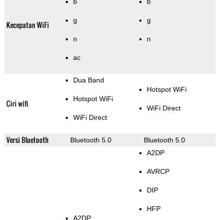
b
b
g
g
Kecepatan WiFi
n
n
ac
Dua Band
Hotspot WiFi
Hotspot WiFi
Ciri wifi
WiFi Direct
WiFi Direct
Versi Bluetooth
Bluetooth 5.0
Bluetooth 5.0
A2DP
AVRCP
DIP
HFP
A2DP