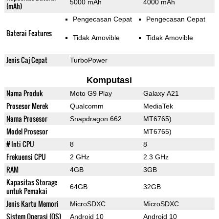
5000 mAh
4000 mAh
(mAh)
Pengecasan Cepat
Pengecasan Cepat
Baterai Features
Tidak Amovible
Tidak Amovible
Jenis Caj Cepat
TurboPower
Komputasi
Nama Produk
Moto G9 Play
Galaxy A21
Prosesor Merek
Qualcomm
MediaTek
Nama Prosesor
Snapdragon 662
MT6765)
Model Prosesor
MT6765)
# Inti CPU
8
8
Frekuensi CPU
2 GHz
2.3 GHz
RAM
4GB
3GB
Kapasitas Storage
64GB
32GB
untuk Pemakai
Jenis Kartu Memori
MicroSDXC
MicroSDXC
Sistem Operasi (OS)
Android 10
Android 10