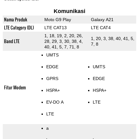
Komunikasi
Nama Produk
Moto G9 Play
Galaxy A21
LTE Category (DL)
LTE CAT13
LTE CAT4
1, 18, 19, 2, 20, 26,
1, 20, 3, 38, 40, 41, 5,
Band LTE
28, 29, 3, 30, 38, 4,
7, 8
40, 41, 5, 7, 71, 8
UMTS
EDGE
UMTS
GPRS
EDGE
Fitur Modem
HSPA+
HSPA+
EV-DO A
LTE
LTE
a