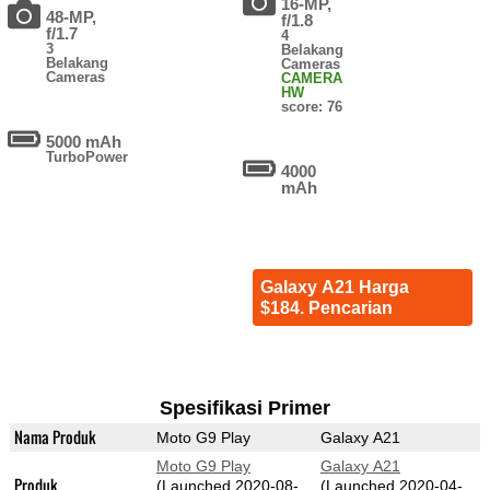
16-MP,
48-MP,
f/1.8
f/1.7
4
3
Belakang
Belakang
Cameras
Cameras
CAMERA
HW
score: 76
5000 mAh
TurboPower
4000
mAh
Galaxy A21 Harga
$184. Pencarian
Spesifikasi Primer
Nama Produk
Moto G9 Play
Galaxy A21
Moto G9 Play
Galaxy A21
Produk
(Launched 2020-08-
(Launched 2020-04-