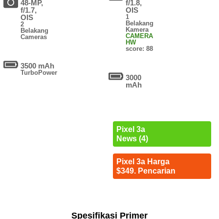
48-MP,
f/1.8,
f/1.7,
OIS
OIS
1
Belakang
2
Kamera
Belakang
CAMERA
Cameras
HW
score: 88
3500 mAh
TurboPower
3000
mAh
Pixel 3a
News (4)
Pixel 3a Harga
$349. Pencarian
Spesifikasi Primer