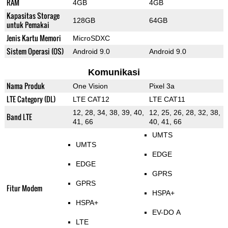
RAM
4GB
4GB
Kapasitas Storage
128GB
64GB
untuk Pemakai
Jenis Kartu Memori
MicroSDXC
Sistem Operasi (OS)
Android 9.0
Android 9.0
Komunikasi
Nama Produk
One Vision
Pixel 3a
LTE Category (DL)
LTE CAT12
LTE CAT11
12, 28, 34, 38, 39, 40,
12, 25, 26, 28, 32, 38,
Band LTE
41, 66
40, 41, 66
UMTS
UMTS
EDGE
EDGE
GPRS
GPRS
Fitur Modem
HSPA+
HSPA+
EV-DO A
LTE