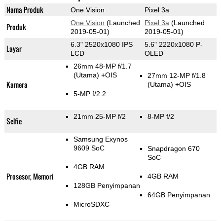
Nama Produk
One Vision
Pixel 3a
One Vision
(Launched
Pixel 3a
(Launched
Produk
2019-05-01)
2019-05-01)
6.3" 2520x1080 IPS
5.6" 2220x1080 P-
Layar
LCD
OLED
26mm 48-MP f/1.7
(Utama)
+OIS
27mm 12-MP f/1.8
Kamera
(Utama)
+OIS
5-MP f/2.2
21mm 25-MP f/2
8-MP f/2
Selfie
Samsung Exynos
9609 SoC
Snapdragon 670
SoC
4GB RAM
Prosesor, Memori
4GB RAM
128GB Penyimpanan
64GB Penyimpanan
MicroSDXC