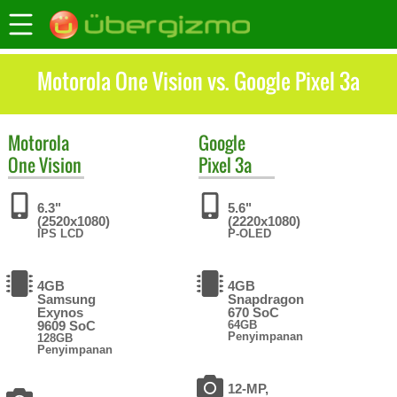
Motorola One Vision vs. Google Pixel 3a
Motorola
Google
One Vision
Pixel 3a
6.3"
5.6"
(2520x1080)
(2220x1080)
IPS LCD
P-OLED
4GB
4GB
Samsung
Snapdragon
Exynos
670 SoC
9609 SoC
64GB
Penyimpanan
128GB
Penyimpanan
12-MP,