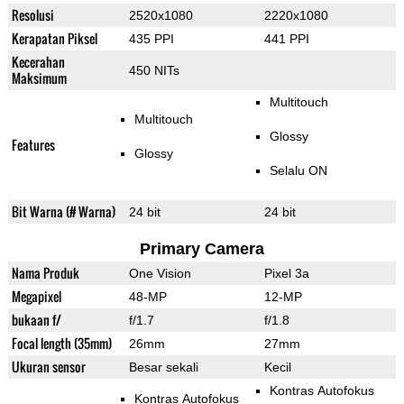
Resolusi
2520x1080
2220x1080
Kerapatan Piksel
435 PPI
441 PPI
Kecerahan
450 NITs
Maksimum
Multitouch
Multitouch
Glossy
Features
Glossy
Selalu ON
Bit Warna (# Warna)
24 bit
24 bit
Primary Camera
Nama Produk
One Vision
Pixel 3a
Megapixel
48-MP
12-MP
bukaan f/
f/1.7
f/1.8
Focal length (35mm)
26mm
27mm
Ukuran sensor
Besar sekali
Kecil
Kontras Autofokus
Kontras Autofokus