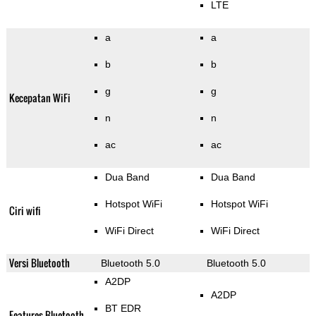
LTE
a
a
b
b
g
g
Kecepatan WiFi
n
n
ac
ac
Dua Band
Dua Band
Hotspot WiFi
Hotspot WiFi
Ciri wifi
WiFi Direct
WiFi Direct
Versi Bluetooth
Bluetooth 5.0
Bluetooth 5.0
A2DP
A2DP
BT EDR
Features Bluetooth