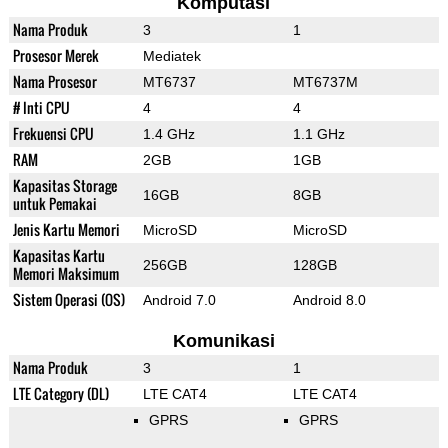
Komputasi
Nama Produk
3
1
Prosesor Merek
Mediatek
Nama Prosesor
MT6737
MT6737M
# Inti CPU
4
4
Frekuensi CPU
1.4 GHz
1.1 GHz
RAM
2GB
1GB
Kapasitas Storage
16GB
8GB
untuk Pemakai
Jenis Kartu Memori
MicroSD
MicroSD
Kapasitas Kartu
256GB
128GB
Memori Maksimum
Sistem Operasi (OS)
Android 7.0
Android 8.0
Komunikasi
Nama Produk
3
1
LTE Category (DL)
LTE CAT4
LTE CAT4
GPRS
GPRS