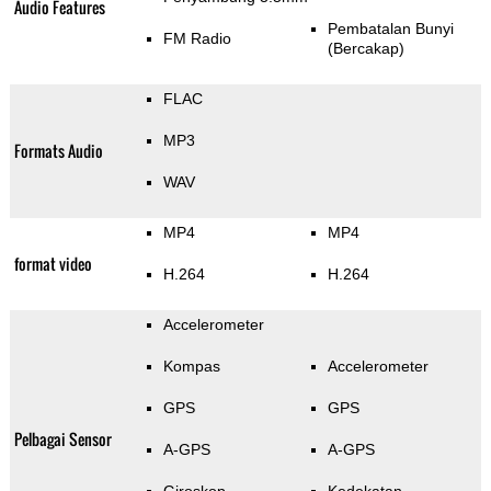
Audio Features
Pembatalan Bunyi
FM Radio
(Bercakap)
FLAC
MP3
Formats Audio
WAV
MP4
MP4
format video
H.264
H.264
Accelerometer
Kompas
Accelerometer
GPS
GPS
Pelbagai Sensor
A-GPS
A-GPS