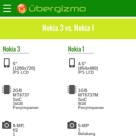
Nokia 3 vs. Nokia 1
Nokia
3
Nokia
1
5"
4.5"
(1280x720)
(854x480)
IPS LCD
IPS LCD
2GB
1GB
MT6737
MT6737M
SoC
SoC
16GB
8GB
Penyimpanan
Penyimpanan
8-MP,
5-MP
f/2
1
Belakang
1