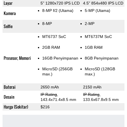
Layar
5" 1280x720 IPS LCD
4.5" 854x480 IPS LCD
8-MP f/2
(Utama)
5-MP
(Utama)
Kamera
8-MP
2-MP
Selfie
MT6737 SoC
MT6737M SoC
2GB RAM
1GB RAM
Prosesor, Memori
16GB Penyimpanan
8GB Penyimpanan
MicroSD (256GB
MicroSD (128GB
max.)
max.)
Baterai
2650 mAh
2150 mAh
IP Rating
,
IP Rating
,
Desain
143.4x71.4x8.5 mm
133.6x67.8x9.5 mm
Harga (Sekitar)
$216