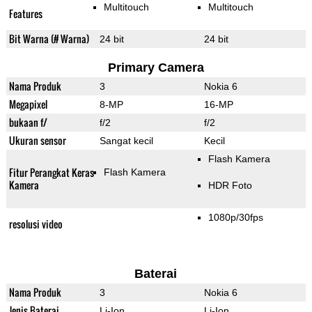
Multitouch
Multitouch
Features
Bit Warna (# Warna)
24 bit
24 bit
Primary Camera
Nama Produk
3
Nokia 6
Megapixel
8-MP
16-MP
bukaan f/
f/2
f/2
Ukuran sensor
Sangat kecil
Kecil
Flash Kamera
Fitur Perangkat Keras
Flash Kamera
Kamera
HDR Foto
1080p/30fps
resolusi video
Baterai
Nama Produk
3
Nokia 6
Jenis Baterai
Li-Ion
Li-Ion