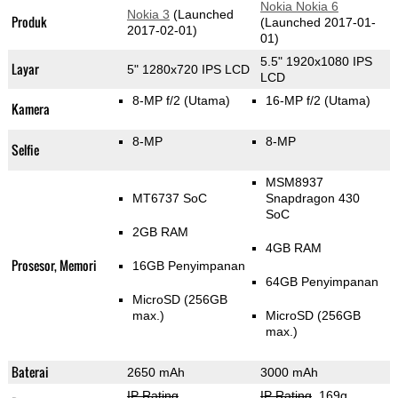
Nokia Nokia 6
Nokia 3
(Launched
Produk
(Launched 2017-01-
2017-02-01)
01)
5.5" 1920x1080 IPS
Layar
5" 1280x720 IPS LCD
LCD
8-MP f/2
(Utama)
16-MP f/2
(Utama)
Kamera
8-MP
8-MP
Selfie
MSM8937
MT6737 SoC
Snapdragon 430
SoC
2GB RAM
4GB RAM
Prosesor, Memori
16GB Penyimpanan
64GB Penyimpanan
MicroSD (256GB
max.)
MicroSD (256GB
max.)
Baterai
2650 mAh
3000 mAh
IP Rating
,
IP Rating
, 169g
,