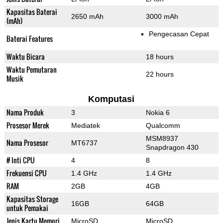
Kapasitas Baterai
2650 mAh
3000 mAh
(mAh)
Pengecasan Cepat
Baterai Features
Waktu Bicara
18 hours
Waktu Pemutaran
22 hours
Musik
Komputasi
Nama Produk
3
Nokia 6
Prosesor Merek
Mediatek
Qualcomm
MSM8937
Nama Prosesor
MT6737
Snapdragon 430
# Inti CPU
4
8
Frekuensi CPU
1.4 GHz
1.4 GHz
RAM
2GB
4GB
Kapasitas Storage
16GB
64GB
untuk Pemakai
Jenis Kartu Memori
MicroSD
MicroSD