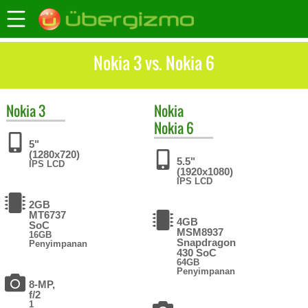
Nokia 3 vs. Nokia 6
Nokia
3
Nokia
Nokia 6
5"
(1280x720)
5.5"
IPS LCD
(1920x1080)
IPS LCD
2GB
MT6737
4GB
SoC
MSM8937
16GB
Snapdragon
Penyimpanan
430 SoC
64GB
Penyimpanan
8-MP,
f/2
1