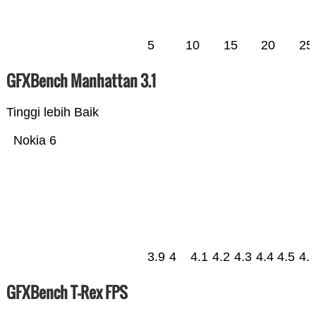
5
10
15
20
25
GFXBench Manhattan 3.1
Tinggi lebih Baik
Nokia 6
3.9
4
4.1
4.2
4.3
4.4
4.5
4.
GFXBench T-Rex FPS