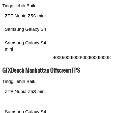
Tinggi lebih Baik
ZTE Nubia Z5S mini
Samsung Galaxy S4
Samsung Galaxy S4
mini
4000
5000
6000
7000
8000
9000
10
GFXBench Manhattan Offscreen FPS
Tinggi lebih Baik
ZTE Nubia Z5S mini
Samsung Galaxy S4