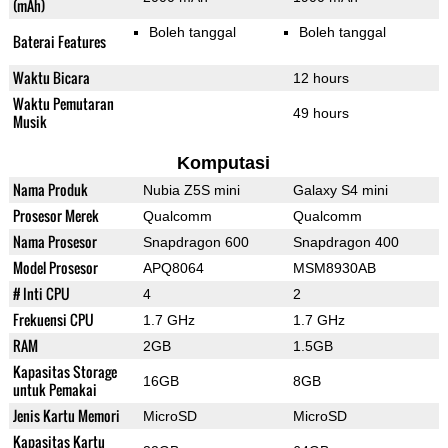
(mAh)
Boleh tanggal
Boleh tanggal
Baterai Features
Waktu Bicara
12 hours
Waktu Pemutaran
49 hours
Musik
Komputasi
Nama Produk
Nubia Z5S mini
Galaxy S4 mini
Prosesor Merek
Qualcomm
Qualcomm
Nama Prosesor
Snapdragon 600
Snapdragon 400
Model Prosesor
APQ8064
MSM8930AB
# Inti CPU
4
2
Frekuensi CPU
1.7 GHz
1.7 GHz
RAM
2GB
1.5GB
Kapasitas Storage
16GB
8GB
untuk Pemakai
Jenis Kartu Memori
MicroSD
MicroSD
Kapasitas Kartu