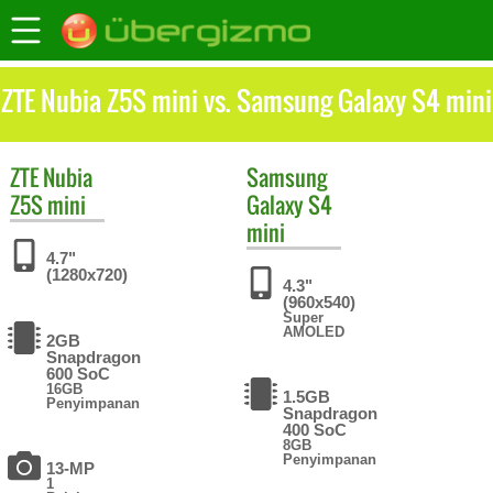
ZTE Nubia Z5S mini vs. Samsung Galaxy S4 mini
ZTE
Nubia
Samsung
Z5S mini
Galaxy S4
mini
4.7"
(1280x720)
4.3"
(960x540)
Super
AMOLED
2GB
Snapdragon
600 SoC
16GB
1.5GB
Penyimpanan
Snapdragon
400 SoC
8GB
Penyimpanan
13-MP
1