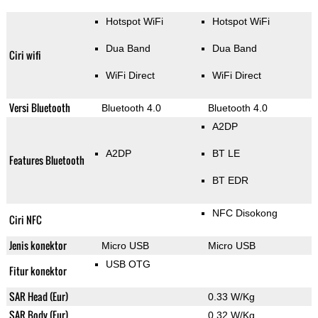
Hotspot WiFi
Hotspot WiFi
Dua Band
Dua Band
Ciri wifi
WiFi Direct
WiFi Direct
Versi Bluetooth
Bluetooth 4.0
Bluetooth 4.0
A2DP
A2DP
BT LE
Features Bluetooth
BT EDR
NFC Disokong
Ciri NFC
Jenis konektor
Micro USB
Micro USB
USB OTG
Fitur konektor
SAR Head (Eur)
0.33 W/Kg
SAR Body (Eur)
0.32 W/Kg