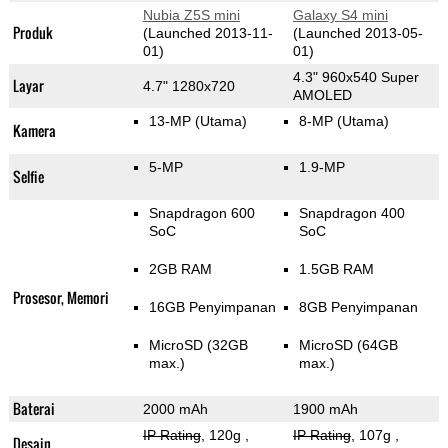
Nubia Z5S mini
Galaxy S4 mini
Produk
(Launched 2013-11-
(Launched 2013-05-
01)
01)
4.3" 960x540 Super
Layar
4.7" 1280x720
AMOLED
13-MP
(Utama)
8-MP
(Utama)
Kamera
5-MP
1.9-MP
Selfie
Snapdragon 600
Snapdragon 400
SoC
SoC
2GB RAM
1.5GB RAM
Prosesor, Memori
16GB Penyimpanan
8GB Penyimpanan
MicroSD (32GB
MicroSD (64GB
max.)
max.)
Baterai
2000 mAh
1900 mAh
IP Rating
, 120g
,
IP Rating
, 107g
,
Desain