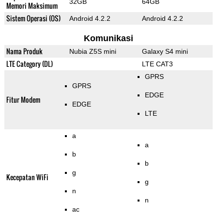
32GB
64GB
Memori Maksimum
Sistem Operasi (OS)
Android 4.2.2
Android 4.2.2
Komunikasi
Nama Produk
Nubia Z5S mini
Galaxy S4 mini
LTE Category (DL)
LTE CAT3
GPRS
GPRS
EDGE
Fitur Modem
EDGE
LTE
a
a
b
b
g
Kecepatan WiFi
g
n
n
ac