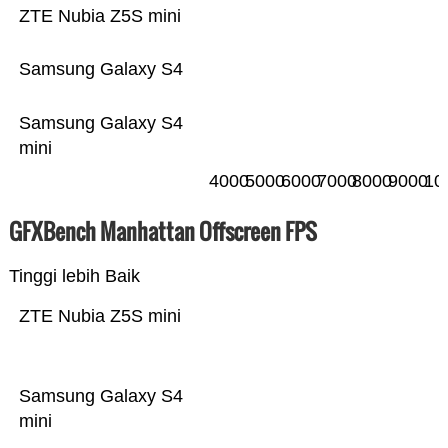
ZTE Nubia Z5S mini
Samsung Galaxy S4
Samsung Galaxy S4
mini
4000
5000
6000
7000
8000
9000
10
GFXBench Manhattan Offscreen FPS
Tinggi lebih Baik
ZTE Nubia Z5S mini
Samsung Galaxy S4
mini