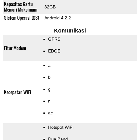
Kapasitas Kartu
32GB
Memori Maksimum
Sistem Operasi (OS)
Android 4.2.2
Komunikasi
GPRS
Fitur Modem
EDGE
a
b
g
Kecepatan WiFi
n
ac
Hotspot WiFi
Dua Band