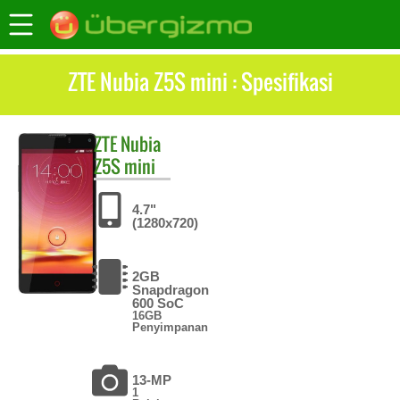
ZTE Nubia Z5S mini : Spesifikasi
ZTE
Nubia
Z5S mini
4.7"
(1280x720)
2GB
Snapdragon
600 SoC
16GB
Penyimpanan
13-MP
1