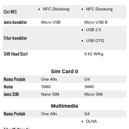
NFC Disokong
NFC Disokong
Ciri NFC
Jenis konektor
Micro USB
Micro USB B
USB 2.0
Fitur konektor
USB OTG
SAR Head (Eur)
0.62 W/Kg
Sim Card 0
Nama Produk
One A9s
G4
Nama
SIM0
SIM0
Jenis SIM
Nano SIM
Micro SIM
Multimedia
Nama Produk
One A9s
G4
DLNA