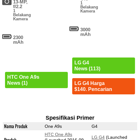
13-MP,
1
f/2.2
Belakang
1
Kamera
Belakang
Kamera
3000
mAh
2300
mAh
LG G4
News (113)
HTC One A9s
News (1)
LG G4 Harga
$140. Pencarian
Spesifikasi Primer
Nama Produk
One A9s
G4
HTC One A9s
LG G4
(Launched
Produk