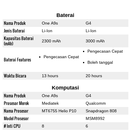
Baterai
Nama Produk
One A9s
G4
Jenis Baterai
Li-Ion
Li-Ion
Kapasitas Baterai
2300 mAh
3000 mAh
(mAh)
Pengecasan Cepat
Pengecasan Cepat
Baterai Features
Boleh tanggal
Waktu Bicara
13 hours
20 hours
Komputasi
Nama Produk
One A9s
G4
Prosesor Merek
Mediatek
Qualcomm
Nama Prosesor
MT6755 Helio P10
Snapdragon 808
Model Prosesor
MSM8992
# Inti CPU
8
6