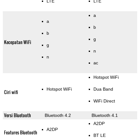
LTE
LTE
a
a
b
b
g
Kecepatan WiFi
g
n
n
ac
Hotspot WiFi
Hotspot WiFi
Dua Band
Ciri wifi
WiFi Direct
Versi Bluetooth
Bluetooth 4.2
Bluetooth 4.1
A2DP
A2DP
Features Bluetooth
BT LE