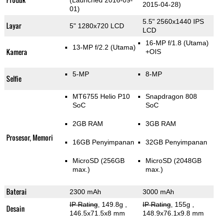
(Launched 2016-09-
2015-04-28)
01)
5.5" 2560x1440 IPS
Layar
5" 1280x720 LCD
LCD
16-MP f/1.8
(Utama)
13-MP f/2.2
(Utama)
Kamera
+OIS
5-MP
8-MP
Selfie
MT6755 Helio P10
Snapdragon 808
SoC
SoC
2GB RAM
3GB RAM
Prosesor, Memori
16GB Penyimpanan
32GB Penyimpanan
MicroSD (256GB
MicroSD (2048GB
max.)
max.)
Baterai
2300 mAh
3000 mAh
IP Rating
, 149.8g
,
IP Rating
, 155g
,
Desain
146.5x71.5x8 mm
148.9x76.1x9.8 mm