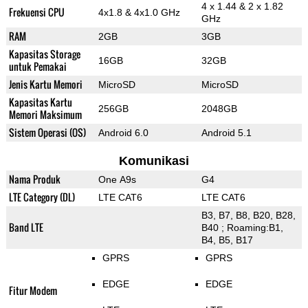
4 x 1.44 & 2 x 1.82
Frekuensi CPU
4x1.8 & 4x1.0 GHz
GHz
RAM
2GB
3GB
Kapasitas Storage
16GB
32GB
untuk Pemakai
Jenis Kartu Memori
MicroSD
MicroSD
Kapasitas Kartu
256GB
2048GB
Memori Maksimum
Sistem Operasi (OS)
Android 6.0
Android 5.1
Komunikasi
Nama Produk
One A9s
G4
LTE Category (DL)
LTE CAT6
LTE CAT6
B3, B7, B8, B20, B28,
Band LTE
B40 ; Roaming:B1,
B4, B5, B17
GPRS
GPRS
EDGE
EDGE
Fitur Modem