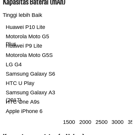
Kapasitas Baterai (mAh)
Tinggi lebih Baik
Huawei P10 Lite
Motorola Moto G5
Plus
Huawei P9 Lite
Motorola Moto G5S
LG G4
Samsung Galaxy S6
HTC U Play
Samsung Galaxy A3
(2017)
HTC One A9s
Apple iPhone 6
1500
2000
2500
3000
35