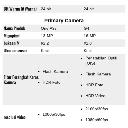
Bit Warna (# Warna)
24 bit
24 bit
Primary Camera
Nama Produk
One A9s
G4
Megapixel
13-MP
16-MP
bukaan f/
f/2.2
f/1.8
Ukuran sensor
Kecil
Kecil
Penstabilan Optik
(OIS)
Flash Kamera
Flash Kamera
Fitur Perangkat Keras
Kamera
HDR Foto
HDR Foto
HDR Video
2160p/30fps
1080p/30fps
resolusi video
1080p/60fps