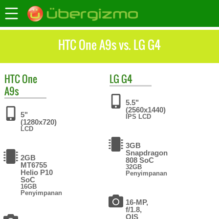
HTC One A9s vs. LG G4
HTC
One
LG
G4
A9s
5.5"
(2560x1440)
5"
IPS LCD
(1280x720)
LCD
3GB
Snapdragon
2GB
808 SoC
MT6755
32GB
Helio P10
Penyimpanan
SoC
16GB
Penyimpanan
16-MP,
f/1.8,
OIS