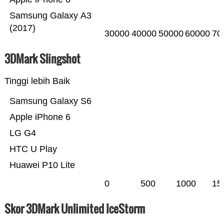
Samsung Galaxy A3
(2017)
30000
40000
50000
60000
70
3DMark Slingshot
Tinggi lebih Baik
Samsung Galaxy S6
Apple iPhone 6
LG G4
HTC U Play
Huawei P10 Lite
0
500
1000
15
Skor 3DMark Unlimited IceStorm