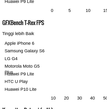
Huawei P9 Lite
0
5
10
15
GFXBench T-Rex FPS
Tinggi lebih Baik
Apple iPhone 6
Samsung Galaxy S6
LG G4
Motorola Moto G5
Plus
Huawei P9 Lite
HTC U Play
Huawei P10 Lite
10
20
30
40
50